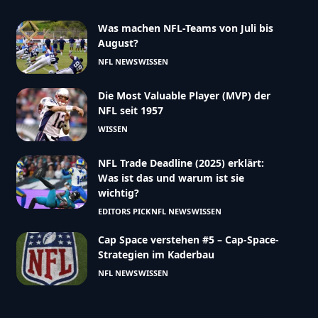
ve","sorder":"2","meta_data":
Was machen NFL-Teams von Juli bis
August?
NFL NEWS
WISSEN
Die Most Valuable Player (MVP) der
NFL seit 1957
ctive","sorder":"4","meta_data":
WISSEN
],"total_submits":1,"messages":
NFL Trade Deadline (2025) erklärt:
Was ist das und warum ist sie
wichtig?
EDITORS PICK
NFL NEWS
WISSEN
Cap Space verstehen #5 – Cap-Space-
Strategien im Kaderbau
NFL NEWS
WISSEN