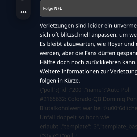
Folge
NFL
Verletzungen sind leider ein unverme
sich oft blitzschnell anpassen, um w
Es bleibt abzuwarten, wie Hoyer und 
werden, aber die Fans dürfen gespan
Hälfte doch noch zurückkehren kann.
Weitere Informationen zur Verletzun
folgen in Kürze.
{"poll":{"id":"200","name":"Auto Poll
#2165632: Colorado-QB Dominiq Pon
Blutalkoholwert war bei t\u00f6dlic
Unfall doppelt so hoch wie
erlaubt","template":"3","template_base
{"style":{"poll":