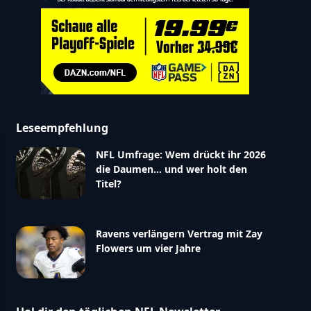
,"borderRadius":4,"paddingLeftRight":14,"paddingTop
tWeight":"bold","textAlign":"left"},"answers":
tWeight":"normal","skin":"flat","colorScheme":"blue"
orderRadius":4,"paddingLeftRight":12,"paddingTopBotto
":5,"paddingTopBottom":8,"textColor":"111111","textS
Leseempfehlung
,"showTotalVotes":"yes","showTotalAnswers":"no","st
NFL Umfrage: Wem drückt ihr 2026
die Daumen… und wer holt den
Captcha":"no","enableGdpr":"yes","gdprSolution":"anon
Titel?
Ravens verlängern Vertrag mit Zay
Flowers um vier Jahre