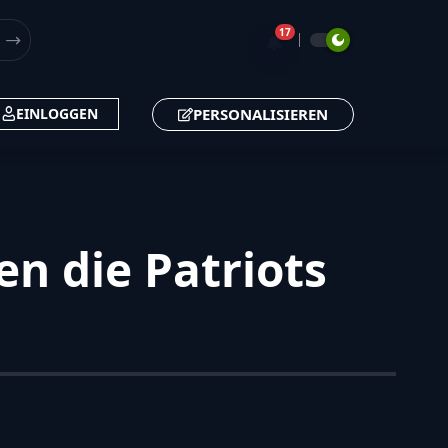
17
🔔
PERSONALISIEREN
EINLOGGEN
n die Patriots