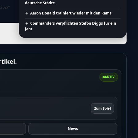
deutsche Städte
ize":1,"borderStyle":"solid","borderColor":"DDDDDD"
Aaron Donald trainiert wieder mit den Rams
om":10,"textColor":"111111","textSize":"medium","tex
Commanders verpflichten Stefon Diggs für ein
tom":0,"textColor":"111111","textSize":"medium","tex
Jahr
ze":0,"borderStyle":"solid","borderColor":"1d7f3b","b
","borderLeftColorForError":"ff0000","borderLeftSize
:
tikel.
wResultsLink":"no","resultsLabelText":"Ergebnisse"
AKTIV
edirectUrl":"","redirectAfter":"0","pageLink":"","use
esultsTo":
Zum Spiel
backToVoteCaption":"Zur\u00fcck
News
ber-