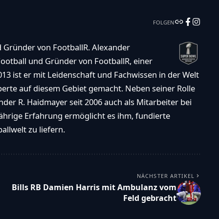
sh-
FOLGEN
es
d Gründer von FootballR. Alexander
ootball und Gründer von FootballR, einer
"facebook":"Sign
013 ist er mit Leidenschaft und Fachwissen in der Welt
xperte auf diesem Gebiet gemacht. Neben seiner Rolle
ith
der R. Haidmayer seit 2006 auch als Mitarbeiter bei
eit
ährige Erfahrung ermöglicht es ihm, fundierte
ge
llwelt zu liefern.
NÄCHSTER ARTIKEL
Bills RB Damien Harris mit Ambulanz vom
Feld gebracht