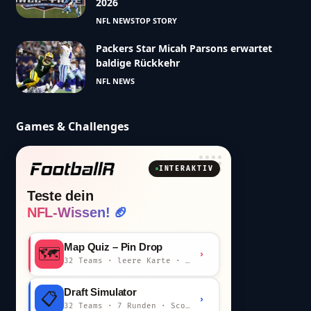
2026
NFL NEWS
TOP STORY
Packers Star Micah Parsons erwartet
baldige Rückkehr
NFL NEWS
Games & Challenges
INTERAKTIV
Teste dein
NFL-Wissen! 🏈
Map Quiz – Pin Drop
🗺️
›
32 Teams · leere Karte · km-Wertung
Draft Simulator
📋
›
32 Teams · 7 Runden · Scout-Kommentar