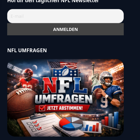
Hol dir den täglichen NFL Newsletter
NFL UMFRAGEN
OtherAnswersInResults":"no","resultsColorForOtherA