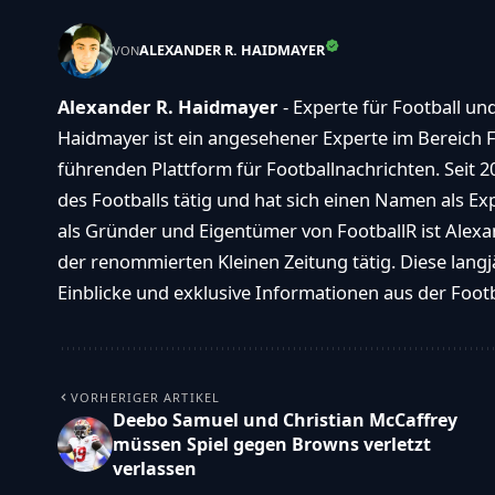
[STRONG]ANSWER[\/STRONG]","refre
alt":"Refresh\/reload icon","refresh-
ALEXANDER R. HAIDMAYER
VON
title":"Refresh\/reload: get new imag
and accessibility option!"},"buttons":
Alexander R. Haidmayer
- Experte für Football un
{"anonymous":"Anonym
Haidmayer ist ein angesehener Experte im Bereich F
abstimmen","wordpress":"Einloggen",
führenden Plattform für Footballnachrichten. Seit 2
des Footballs tätig und hat sich einen Namen als E
in with Facebook","google":"Sign in w
als Gründer und Eigentümer von FootballR ist Alexan
Google"},"voting":{"poll-ended":"Die Z
der renommierten Kleinen Zeitung tätig. Diese langj
zum Abstimmen ist bei dieser Umfra
Einblicke und exklusive Informationen aus der Footba
abgelaufen","poll-not-started":"Diese
Umfrage akzeptiert noch keine
Stimmen","already-voted-on-
poll":"TOUCHDOWN!!! Vielen Dank
VORHERIGER ARTIKEL
Deebo Samuel und Christian McCaffrey
f\u00fcr deine Teilnahme!","invalid-
müssen Spiel gegen Browns verletzt
poll":"Fehler","no-answers-
verlassen