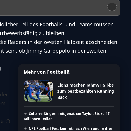
idlicher Teil des Footballs, und Teams müssen
ettbewerbsfähig zu bleiben.
die Raiders in der zweiten Halbzeit abschneiden
nt sein, ob Jimmy Garoppolo in der zweiten
g
Mehr von FootballR
Lions machen Jahmyr Gibbs
zum bestbezahlten Running
der:
Back
hem
Colts verlängern mit Jonathan Taylor: Bis zu 47
Millionen Dollar
":"classic","skin_base":"flat","status":"published","m
NFL Football Fest kommt nach Wien und in drei