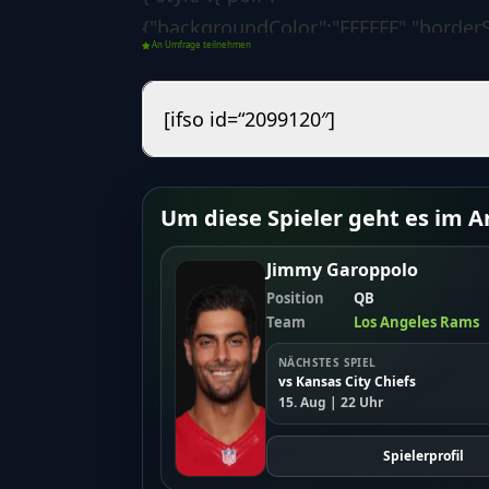
{"backgroundColor":"FFFFFF","borderS
An Umfrage teilnehmen
{"paddingLeftRight":0,"paddingTopBott
{"paddingLeftRight":0,"paddingTopBot
[ifso id=“2099120″]
{"backgroundColor":"1d7f3b","borderSi
{"borderLeftColorForSuccess":"008000
[],"custom":{"css":""}},"options":{"poll"
Um diese Spieler geht es im Ar
{"voteButtonLabel":"Abstimmen","sho
04-15
Jimmy Garoppolo
10:39:44","redirectAfterVote":"no","r
Position
QB
{"showResultsMoment":["after-
Team
Los Angeles Rams
vote"],"customDateResults":"","showR
NÄCHSTES SPIEL
vs Kansas City Chiefs
["guest","registered"],"resultsDetails":
15. Aug | 22 Uhr
["percentages","votes-
number"],"backToVoteOption":"no","
Spielerprofil
zur Abstimmung","sortResults":"num