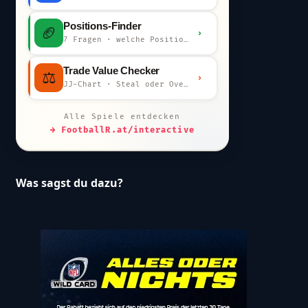
Positions-Finder
🏈
›
7 Fragen · welche Position bist du?
Trade Value Checker
⚖️
›
JJ-Chart · Steal oder Overpay?
Alle Spiele entdecken
→ FootballR.at/interactive
Was sagst du dazu?
eta_data":