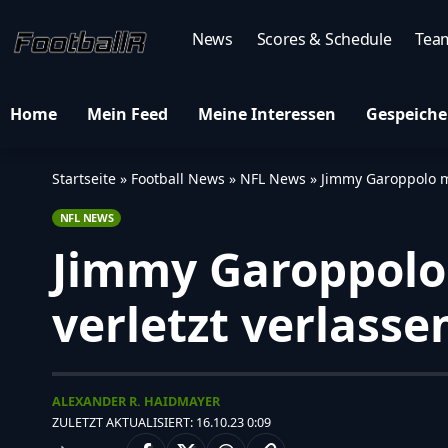
News
Scores & Schedule
Tea
Home
Mein Feed
Meine Interessen
Gespeiche
Startseite
»
Football News
»
NFL News
»
Jimmy Garoppolo mu
NFL NEWS
Jimmy Garoppolo 
verletzt verlasse
ALEXANDER R. HAIDMAYER
ZULETZT AKTUALISIERT: 16.10.23 0:09