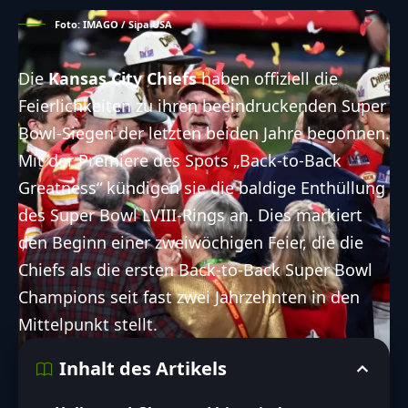
Foto: IMAGO / Sipa USA
Die
Kansas City Chiefs
haben offiziell die
Feierlichkeiten zu ihren beeindruckenden Super
Bowl-Siegen der letzten beiden Jahre begonnen.
Mit der Premiere des Spots „Back-to-Back
Greatness“ kündigen sie die baldige Enthüllung
des Super Bowl LVIII-Rings an. Dies markiert
den Beginn einer zweiwöchigen Feier, die die
Chiefs als die ersten Back-to-Back Super Bowl
Champions seit fast zwei Jahrzehnten in den
Mittelpunkt stellt.
Inhalt des Artikels