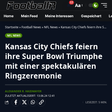
17
🔔
Aa
Home
Mein Feed
Meine Interessen
Gespeichert
L
Startseite
»
Football News
»
NFL News
»
Kansas City Chiefs feiern ihre Super Bowl Triumphe mit einer spektakulären Ringzeremonie
NFL NEWS
Kansas City Chiefs feiern
ihre Super Bowl Triumphe
mit einer spektakulären
Ringzeremonie
ALEXANDER R. HAIDMAYER
ZULETZT AKTUALISIERT: 13.06.24 12:41
LESEZEIT: 5 MIN.