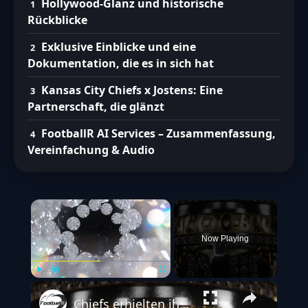
Hollywood-Glanz und historische
Rückblicke
Exklusive Einblicke und eine
Dokumentation, die es in sich hat
Kansas City Chiefs x Jostens: Eine
Partnerschaft, die glänzt
FootballR AI Services – Zusammenfassung,
Vereinfachung & Audio
×
Now Playing
Play
Unmute
Fullscreen
Chiefs erhielten ihre Super Bowl Ringe | Video by Kansas City Chiefs