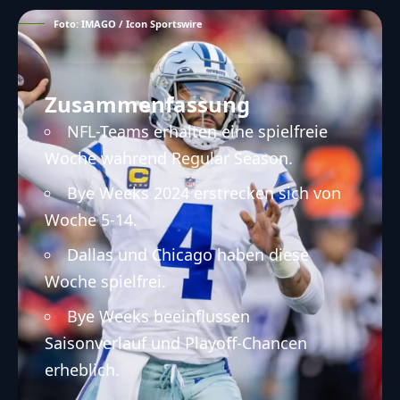
Foto: IMAGO / Icon Sportswire
Zusammenfassung
NFL-Teams erhalten eine spielfreie
Woche während Regular Season.
Bye Weeks 2024 erstrecken sich von
Woche 5-14.
Dallas und Chicago haben diese
Woche spielfrei.
Bye Weeks beeinflussen
Saisonverlauf und Playoff-Chancen
erheblich.