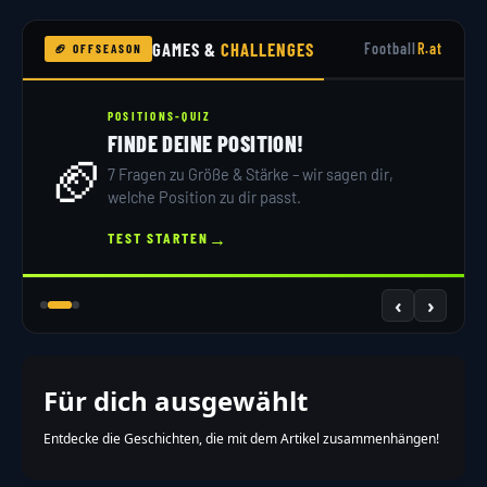
GAMES &
CHALLENGES
Football
R.at
🏈 OFFSEASON
POSITIONS-QUIZ
FINDE DEINE POSITION!
🏈
7 Fragen zu Größe & Stärke – wir sagen dir,
welche Position zu dir passt.
→
TEST STARTEN
‹
›
Für dich ausgewählt
Entdecke die Geschichten, die mit dem Artikel zusammenhängen!