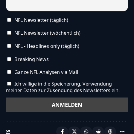
NFL Newsletter (täglich)
Wann wäre deiner Meinung nach die beste Zeit für eine
Bye Week?
NFL Newsletter (wöchentlich)
Hinweis
NFL - Headlines only (täglich)
Die vereinfachte Version dieses Artikels wurde
Breaking News
künstlich erzeugt und wird stetig weiterentwickelt.
Wir freuen uns über
dein Feedback
.
Ganze NFL Analysen via Mail
Ich willige in die Speicherung, Verwendung
meiner Daten zur Zusendung des Newsletters ein!