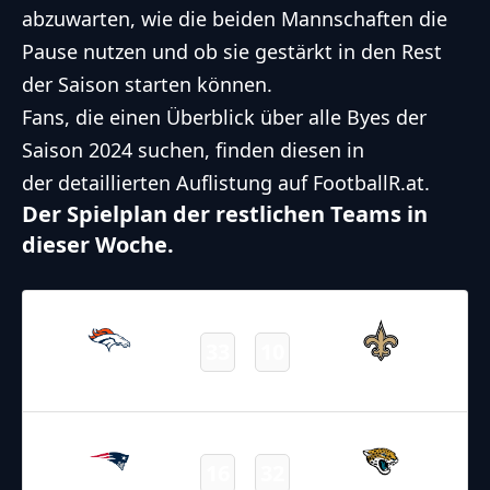
abzuwarten, wie die beiden Mannschaften die
Pause nutzen und ob sie gestärkt in den Rest
der Saison starten können.
Fans, die einen Überblick über alle Byes der
Saison 2024 suchen, finden diesen in
der
detaillierten Auflistung auf FootballR.at
.
Der Spielplan der restlichen Teams in
dieser Woche.
18.10.2024
2:15
NFL 2024-2025
/
Regular Season
/
Week7
33
10
Broncos
Saints
Final
20.10.2024
15:30
NFL 2024-2025
/
Regular Season
/
Week7
16
32