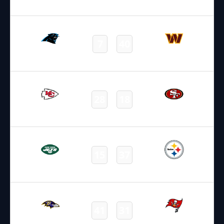
Final
20.10.2024
22:05
NFL 2024-2025
/
Regular Season
/
Week7
7
40
Panthers
Commanders
Final
20.10.2024
22:25
NFL 2024-2025
/
Regular Season
/
Week7
28
18
Chiefs
49ers
Final
21.10.2024
2:20
NFL 2024-2025
/
Regular Season
/
Week7
15
37
Jets
Steelers
Final
22.10.2024
2:15
NFL 2024-2025
/
Regular Season
/
Week7
41
31
Ravens
Buccaneers