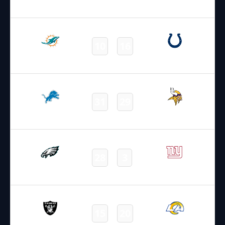
Texans
Packers
Final
20.10.2024
19:00
NFL 2024-2025
/
Regular Season
/
Week7
10
16
Dolphins
Colts
Final
20.10.2024
19:00
NFL 2024-2025
/
Regular Season
/
Week7
31
29
Lions
Vikings
Final
20.10.2024
19:00
NFL 2024-2025
/
Regular Season
/
Week7
28
3
Eagles
Giants
Final
20.10.2024
22:05
NFL 2024-2025
/
Regular Season
/
Week7
15
20
Raiders
Rams