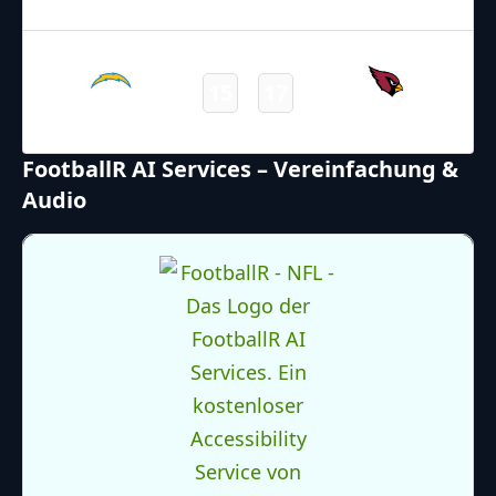
Final
22.10.2024
3:00
NFL 2024-2025
/
Regular Season
/
Week7
15
17
Chargers
Cardinals
Final
FootballR AI Services – Vereinfachung &
Audio