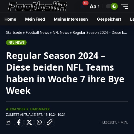
16
🔔
Aa
Home
Mein Feed
Meine Interessen
Gespeichert
L
Startseite
»
Football News
»
NFL News
»
Regular Season 2024 – Diese beiden NFL Teams haben in Woche 7 ihre Bye Week
NFL NEWS
Regular Season 2024 –
Diese beiden NFL Teams
haben in Woche 7 ihre Bye
Week
ALEXANDER R. HAIDMAYER
ZULETZT AKTUALISIERT: 15.10.24 10:21
LESEZEIT: 4 MIN.