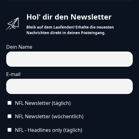
49ers.
Hol' dir den Newsletter
Bleib auf dem Laufenden! Erhalte die neuesten
Es ist ein wichtiges Spiel.
Nachrichten direkt in deinen Posteingang.
Vielleicht kommt noch ein Spieler zurück, der verletzt
Dein Name
war.
Die Chiefs wollen weiter gewinnen.
Hinweis
E-mail
Die vereinfachte Version dieses Artikels wurde
künstlich erzeugt und wird stetig weiterentwickelt.
Wir freuen uns über
dein Feedback
.
NFL Newsletter (täglich)
NFL Newsletter (wöchentlich)
NFL - Headlines only (täglich)