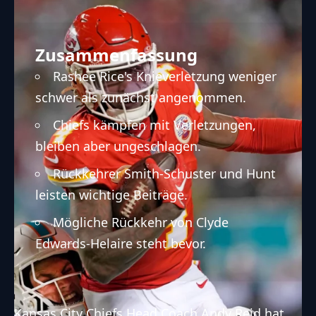
Zusammenfassung
Rashee Rice's Knieverletzung weniger
schwer als zunächst angenommen.
Chiefs kämpfen mit Verletzungen,
bleiben aber ungeschlagen.
Rückkehrer Smith-Schuster und Hunt
leisten wichtige Beiträge.
Mögliche Rückkehr von Clyde
Edwards-Helaire steht bevor.
Kansas City Chiefs
Head Coach Andy Reid hat