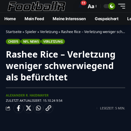
11
🔔
Aa
Home
Mein Feed
Meine Interessen
Gespeichert
L
Startseite
»
Spieler
»
Verletzung
»
Rashee Rice – Verletzung weniger schwerwiegend als befürchtet
CHIEFS
NFL NEWS
VERLETZUNG
Rashee Rice – Verletzung
weniger schwerwiegend
als befürchtet
ALEXANDER R. HAIDMAYER
ZULETZT AKTUALISIERT: 15.10.24 9:54
LESEZEIT: 5 MIN.