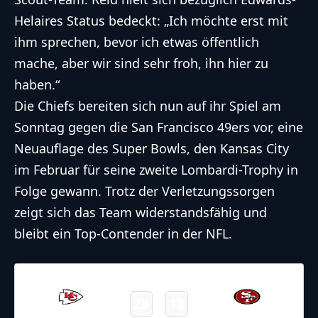
Helaires Status bedeckt: „Ich möchte erst mit
ihm sprechen, bevor ich etwas öffentlich
mache, aber wir sind sehr froh, ihn hier zu
haben.“
Die Chiefs bereiten sich nun auf ihr Spiel am
Sonntag gegen die San Francisco 49ers vor, eine
Neuauflage des Super Bowls, den Kansas City
im Februar für seine zweite Lombardi-Trophy in
Folge gewann. Trotz der Verletzungssorgen
zeigt sich das Team widerstandsfähig und
bleibt ein Top-Contender in der
NFL
.
20.10.2024
22:25
NFL 2024-2025
/
Regular Season
/
Week7
28
18
Chiefs
49ers