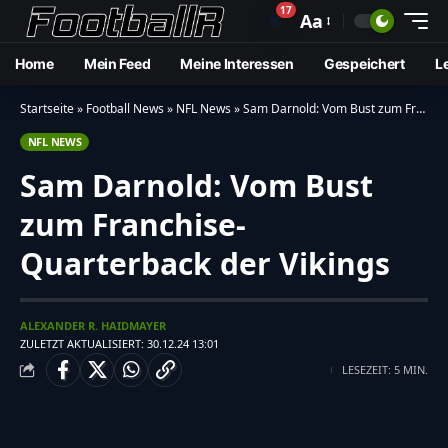
17
🔔
Aa
Home
Mein Feed
Meine Interessen
Gespeichert
L
Startseite
»
Football News
»
NFL News
»
Sam Darnold: Vom Bust zum Franchise-Quarterback der Vikings
NFL NEWS
Sam Darnold: Vom Bust
zum Franchise-
Quarterback der Vikings
ALEXANDER R. HAIDMAYER
ZULETZT AKTUALISIERT: 30.12.24 13:01
LESEZEIT: 5 MIN.