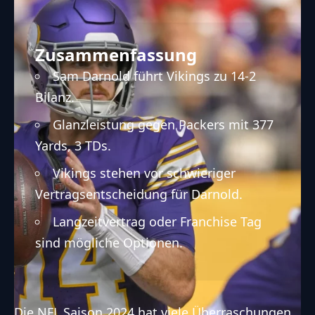
Zusammenfassung
Sam Darnold führt Vikings zu 14-2
Bilanz.
Glanzleistung gegen Packers mit 377
Yards, 3 TDs.
Vikings stehen vor schwieriger
Vertragsentscheidung für Darnold.
Langzeitvertrag oder Franchise Tag
sind mögliche Optionen.
Die
NFL
Saison 2024 hat viele Überraschungen