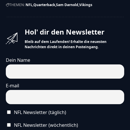
THEMEN:
NFL
Quarterback
Sam Darnold
Vikings
künstlich erzeugt und wird stetig weiterentwickelt.
Wir freuen uns über
dein Feedback
.
Hol' dir den Newsletter
Bleib auf dem Laufenden! Erhalte die neuesten
Nachrichten direkt in deinen Posteingang.
Dein Name
E-mail
NFL Newsletter (täglich)
NFL Newsletter (wöchentlich)