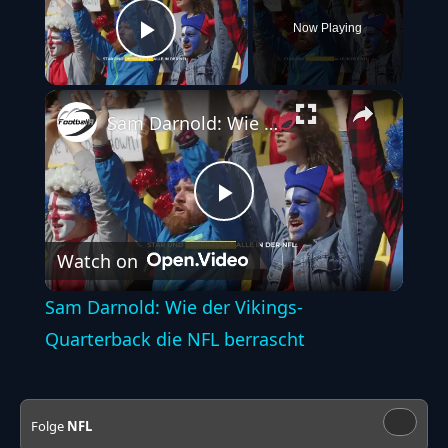
Now Playing
Play Video
Sam Darnold: Wie der Vikings-Quarterback die NFL berrascht
Play
Watch on
Video
Sam Darnold: Wie der Vikings-
Quarterback die NFL berrascht
Folge
NFL