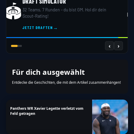
DRAFT SIMULATOR
🏟️
32 Teams, 7 Runden – du bist GM. Hol dir dein
Scout-Rating!
→
JETZT DRAFTEN
‹
›
Für dich ausgewählt
Entdecke die Geschichten, die mit dem Artikel zusammenhängen!
Panthers WR Xavier Legette verletzt vom
Feld getragen