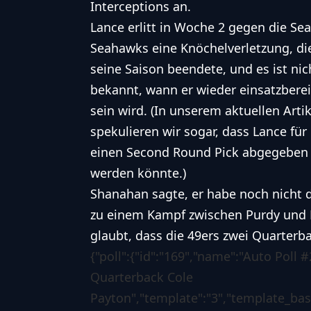
Interceptions an.
Lance erlitt in Woche 2 gegen die
Sea
Seahawks
eine Knöchelverletzung, di
seine Saison beendete, und es ist nic
bekannt, wann er wieder einsatzberei
sein wird. (In unserem aktuellen Artik
spekulieren wir sogar,
dass Lance für
einen Second Round Pick abgegeben
werden könnte
.)
Shanahan sagte, er habe noch nicht 
zu einem Kampf zwischen Purdy und L
glaubt, dass die 49ers zwei Quarterb
{"poll":{"id":"169","name":"Auto Poll 
Quarterback Cole
Payton","template":"3","template_base"