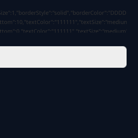
ize":1,"borderStyle":"solid","borderColor":"DDDDDD"
om":10,"textColor":"111111","textSize":"medium","tex
tom":0,"textColor":"111111","textSize":"medium","tex
ze":0,"borderStyle":"solid","borderColor":"1d7f3b","b
","borderLeftColorForError":"ff0000","borderLeftSize
:
wResultsLink":"no","resultsLabelText":"Ergebnisse"
edirectUrl":"","redirectAfter":"0","pageLink":"","use
,"customDateResults":"","showResultsTo":
":["percentages","votes-
ackToVoteCaption":"Zur\u00fcck zur
of-
layResultsAs":"bar"},"access":{"votePermissions":