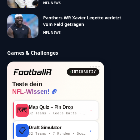
NFL NEWS
Panthers WR Xavier Legette verletzt
vom Feld getragen
NFL NEWS
Games & Challenges
INTERAKTIV
Teste dein
NFL-Wissen! 🏈
Map Quiz – Pin Drop
🗺️
›
32 Teams · leere Karte · km-Wertung
Draft Simulator
📋
›
32 Teams · 7 Runden · Scout-Kommentar