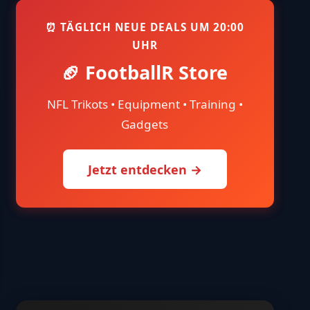
us":"active","sorder":"4","meta_data":
⏰ TÄGLICH NEUE DEALS UM 20:00
UHR
🏈 FootballR Store
],"total_submits":1,"messages":
NFL Trikots • Equipment • Training •
Gadgets
Jetzt entdecken →