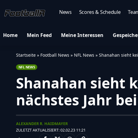
News
Scores & Schedule
Tea
Home
Mein Feed
Meine Interessen
Gespeiche
Startseite
»
Football News
»
NFL News
»
Shanahan sieht kei
NFL NEWS
Shanahan sieht k
nächstes Jahr bei
ALEXANDER R. HAIDMAYER
ZULETZT AKTUALISIERT: 02.02.23 11:21