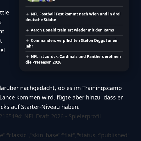
ttle
NFL Football Fest kommt nach Wien und in drei
deutsche Städte
e
ht
Aaron Donald trainiert wieder mit den Rams
t
Commanders verpflichten Stefon Diggs für ein
Jahr
el
NFL ist zurück: Cardinals und Panthers eröffnen
die Preseason 2026
darüber nachgedacht, ob es im Trainingscamp
ance kommen wird, fügte aber hinzu, dass er
acks auf Starter-Niveau haben.
#2165194: NFL Draft 2026 - Spielerprofil
:"classic","skin_base":"flat","status":"published","m