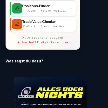
Positions-Finder
🏈
›
7 Fragen · welche Position bist du?
Trade Value Checker
⚖️
›
JJ-Chart · Steal oder Overpay?
Alle Spiele entdecken
→ FootballR.at/interactive
Was sagst du dazu?