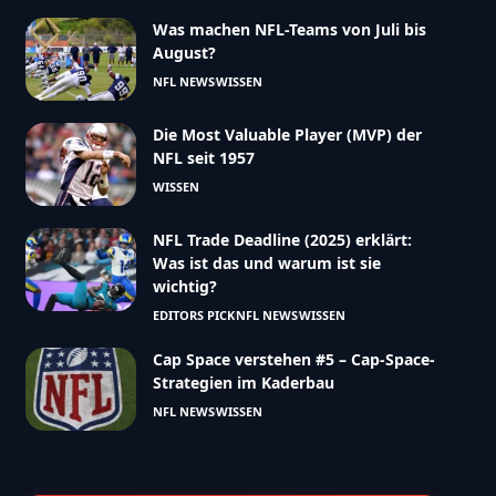
Was machen NFL-Teams von Juli bis
August?
NFL NEWS
WISSEN
Die Most Valuable Player (MVP) der
OtherAnswersInResults":"no","resultsColorForOtherA
NFL seit 1957
WISSEN
NFL Trade Deadline (2025) erklärt:
Was ist das und warum ist sie
wichtig?
EDITORS PICK
NFL NEWS
WISSEN
Cap Space verstehen #5 – Cap-Space-
Strategien im Kaderbau
NFL NEWS
WISSEN