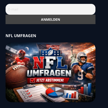
,"borderRadius":4,"paddingLeftRight":14,"paddingTop
tWeight":"bold","textAlign":"left"},"answers":
tWeight":"normal","skin":"flat","colorScheme":"blue"
orderRadius":4,"paddingLeftRight":12,"paddingTopBotto
NFL UMFRAGEN
":5,"paddingTopBottom":8,"textColor":"111111","textS
,"showTotalVotes":"yes","showTotalAnswers":"no","st
Captcha":"no","enableGdpr":"yes","gdprSolution":"anon