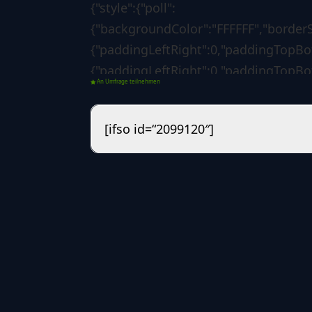
{"style":{"poll":
{"backgroundColor":"FFFFFF","borderS
{"paddingLeftRight":0,"paddingTopBott
{"paddingLeftRight":0,"paddingTopBot
An Umfrage teilnehmen
{"backgroundColor":"1d7f3b","borderSi
{"borderLeftColorForSuccess":"008000
[ifso id=“2099120″]
[],"custom":{"css":""}},"options":{"poll"
{"voteButtonLabel":"Abstimmen","sho
04-06
13:15:57","redirectAfterVote":"no","r
{"showResultsMoment":["after-vote"]
["guest","registered"],"resultsDetails
number"],"backToVoteOption":"no","b
Abstimmung","sortResults":"number-
votes","sortResultsRule":"desc","disp