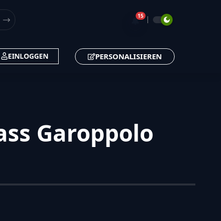
15
🔔
PERSONALISIEREN
EINLOGGEN
ass Garoppolo