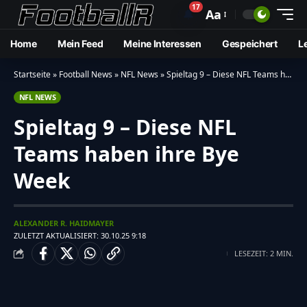
17
🔔
Aa
Home
Mein Feed
Meine Interessen
Gespeichert
L
Startseite
»
Football News
»
NFL News
»
Spieltag 9 – Diese NFL Teams haben ihre Bye Week
NFL NEWS
Spieltag 9 – Diese NFL
Teams haben ihre Bye
Week
ALEXANDER R. HAIDMAYER
ZULETZT AKTUALISIERT: 30.10.25 9:18
LESEZEIT: 2 MIN.