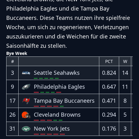
Philadelphia Eagles und die Tampa Bay
Buccaneers. Diese Teams nutzen ihre spielfreie
Woche, um sich zu regenerieren, Verletzungen
auszukurieren und die Weichen für die zweite
Saisonhälfte zu stellen.
Bye Week
#
PCT
W
L
3
0.824
14
3
Seattle Seahawks
S
S
S
S
S
9
0.647
11
6
Philadelphia Eagles
N
S
S
S
N
17
0.471
8
9
Tampa Bay Buccaneers
N
N
N
N
S
26
0.294
5
1
Cleveland Browns
N
N
N
S
S
31
0.176
3
1
New York Jets
N
N
N
N
N