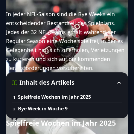
In jeder
NFL
-Saison sind die Bye Weeks ein
entscheidender Bestandteil des Spielplans.
Jedes der 32
NFL
-Teams erhält während der
Regular Season eine Woche spielfrei, in der es
Gelegenheit hat, sich zu erholen, Verletzungen
zu kurieren und sich auf die kommenden
Herausforderungen vorzubereiten.
Inhalt des Artikels
Spielfreie Wochen im Jahr 2025
Bye Week in Woche 9
Spielfreie Wochen im Jahr 2025