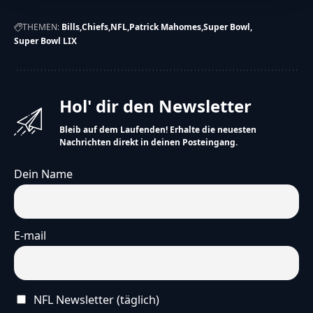
Das hat noch keine andere Mannschaft geschafft.
THEMEN:
Bills
Chiefs
NFL
Patrick Mahomes
Super Bowl
Hinweis
Super Bowl LIX
Die vereinfachte Version dieses Artikels wurde
künstlich erzeugt und wird stetig weiterentwickelt.
Wir freuen uns über
dein Feedback
.
Hol' dir den Newsletter
Bleib auf dem Laufenden! Erhalte die neuesten
Nachrichten direkt in deinen Posteingang.
Dein Name
E-mail
NFL Newsletter (täglich)