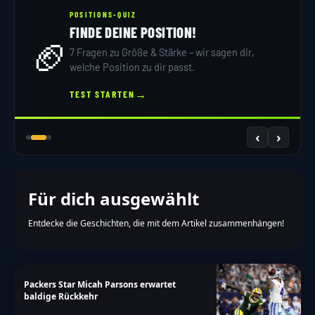
POSITIONS-QUIZ
FINDE DEINE POSITION!
🏈
7 Fragen zu Größe & Stärke – wir sagen dir,
welche Position zu dir passt.
→
TEST STARTEN
‹
›
Für dich ausgewählt
Entdecke die Geschichten, die mit dem Artikel zusammenhängen!
Packers Star Micah Parsons erwartet
baldige Rückkehr