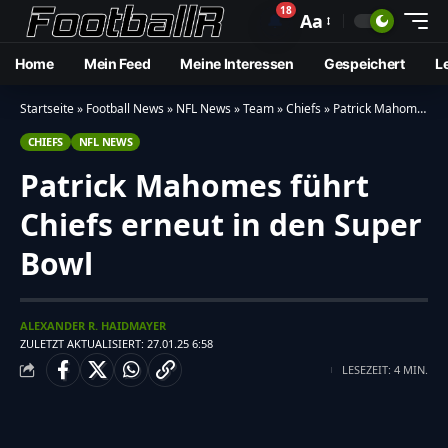
18
🔔
Aa
Home
Mein Feed
Meine Interessen
Gespeichert
L
Startseite
»
Football News
»
NFL News
»
Team
»
Chiefs
»
Patrick Mahomes führt Chiefs erneut in den Super Bowl
CHIEFS
NFL NEWS
Patrick Mahomes führt
Chiefs erneut in den Super
Bowl
ALEXANDER R. HAIDMAYER
ZULETZT AKTUALISIERT: 27.01.25 6:58
LESEZEIT: 4 MIN.