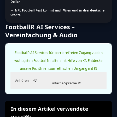
Dollar
NFL Football Fest kommt nach Wien und in drei deutsche
Städte
FootballR AI Services –
Vereinfachung & Audio
FootballR AI Services für barrierefreien Zugang zu den
wichtigsten Football Inhalten mit Hilfe von KI.
Entdecke
unsere Richtlinien zum ethischen Umgang mit KI
Anhören
🎧
Einfache Sprache
🏈
Hör dir diesen Artikel an.
Lies diesen Artikel in einfacher Sprache.
Die Ausgabe in einfacher Sprache wurde KI-generiert.
Patrick Mahomes bringt die Chiefs in den Super
Hinweis
In diesem Artikel verwendete
Bowl
Patrick Mahomes ist der Quarterback der Kansas City
Diese Audioversion des Artikels wurde künstlich