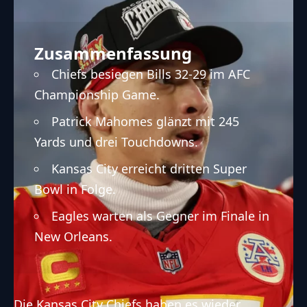
Zusammenfassung
Chiefs besiegen Bills 32-29 im AFC
Championship Game.
Patrick Mahomes glänzt mit 245
Yards und drei Touchdowns.
Kansas City erreicht dritten Super
Bowl in Folge.
Eagles warten als Gegner im Finale in
New Orleans.
Die
Kansas City Chiefs
haben es wieder