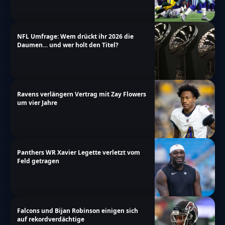
NFL Umfrage: Wem drückt ihr 2026 die
Daumen… und wer holt den Titel?
Ravens verlängern Vertrag mit Zay Flowers
um vier Jahre
Panthers WR Xavier Legette verletzt vom
Feld getragen
Falcons und Bijan Robinson einigen sich
auf rekordverdächtige