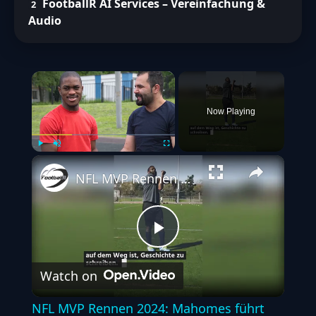
FootballR AI Services – Vereinfachung &
Audio
×
Now Playing
Play
Unmute
Fullscreen
NFL MVP Rennen 2024: Mahomes führt das Feld an, Überraschungen lauern
Play
Watch on
Video
NFL MVP Rennen 2024: Mahomes führt