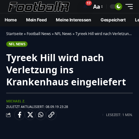
17
🔔
Aa
Home
Mein Feed
Meine Interessen
Gespeichert
L
Startseite
»
Football News
»
NFL News
»
Tyreek Hill wird nach Verletzung ins Krankenhaus eingeliefert
NFL NEWS
Tyreek Hill wird nach
Verletzung ins
Krankenhaus eingeliefert
MICHAEL Z.
ZULETZT AKTUALISIERT: 08.09.19 23:28
LESEZEIT: 1 MIN.