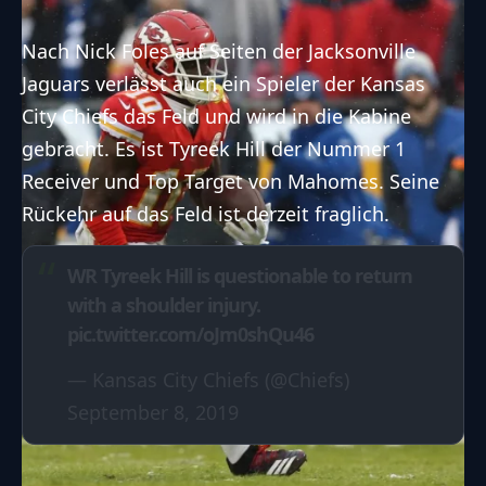
Nach Nick Foles auf Seiten der Jacksonville
Jaguars
verlässt auch ein Spieler der Kansas
City Chiefs das Feld und wird in die Kabine
gebracht. Es ist Tyreek Hill der Nummer 1
Receiver und Top Target von Mahomes. Seine
Rückehr auf das Feld ist derzeit fraglich.
WR Tyreek Hill is questionable to return
with a shoulder injury.
pic.twitter.com/oJm0shQu46
— Kansas City Chiefs (@Chiefs)
September 8, 2019