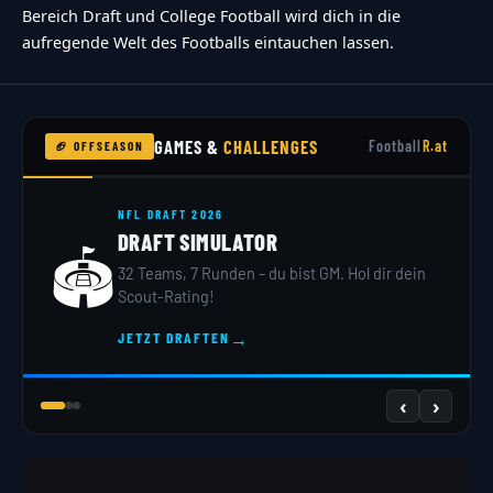
Bereich Draft und College Football wird dich in die
aufregende Welt des Footballs eintauchen lassen.
GAMES &
CHALLENGES
Football
R.at
🏈 OFFSEASON
NFL DRAFT 2026
DRAFT SIMULATOR
🏟️
32 Teams, 7 Runden – du bist GM. Hol dir dein
Scout-Rating!
→
JETZT DRAFTEN
‹
›