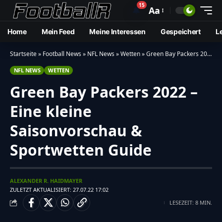
15
🔔
Aa
Home
Mein Feed
Meine Interessen
Gespeichert
L
Startseite
»
Football News
»
NFL News
»
Wetten
»
Green Bay Packers 2022 – Eine kleine Saisonvorschau & Sportwetten Guide
NFL NEWS
WETTEN
Green Bay Packers 2022 –
Eine kleine
Saisonvorschau &
Sportwetten Guide
ALEXANDER R. HAIDMAYER
ZULETZT AKTUALISIERT: 27.07.22 17:02
LESEZEIT: 8 MIN.