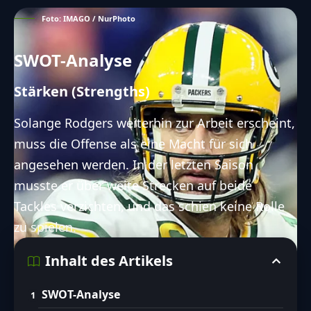
Foto: IMAGO / NurPhoto
SWOT-Analyse
Stärken (Strengths)
Solange Rodgers weiterhin zur Arbeit erscheint,
muss die Offense als eine Macht für sich
angesehen werden. In der letzten Saison
musste er über weite Strecken auf beide
Tackles verzichten, und das schien keine Rolle
zu spielen.
Inhalt des Artikels
SWOT-Analyse