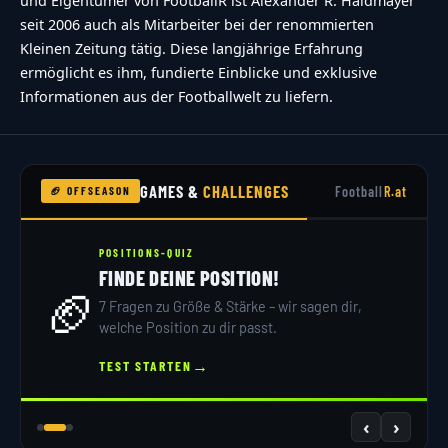
und Eigentümer von FootballR ist Alexander R. Haidmayer
seit 2006 auch als Mitarbeiter bei der renommierten
Kleinen Zeitung tätig. Diese langjährige Erfahrung
ermöglicht es ihm, fundierte Einblicke und exklusive
Informationen aus der Footballwelt zu liefern.
GAMES &
CHALLENGES
Football
R.at
🏈 OFFSEASON
POSITIONS-QUIZ
FINDE DEINE POSITION!
🏈
7 Fragen zu Größe & Stärke – wir sagen dir,
welche Position zu dir passt.
→
TEST STARTEN
‹
›