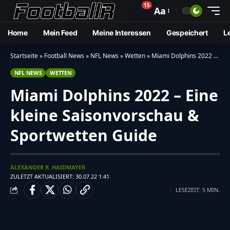
15
🔔
Aa
Home
Mein Feed
Meine Interessen
Gespeichert
L
Startseite
»
Football News
»
NFL News
»
Wetten
»
Miami Dolphins 2022 – Eine kleine Saisonvorschau & Sportwetten Guide
NFL NEWS
WETTEN
Miami Dolphins 2022 – Eine
kleine Saisonvorschau &
Sportwetten Guide
ALEXANDER R. HAIDMAYER
ZULETZT AKTUALISIERT: 30.07.22 1:41
LESEZEIT: 5 MIN.