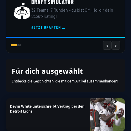
DRAFT SIMULATOR
🏟️
32 Teams, 7 Runden – du bist GM. Hol dir dein
Scout-Rating!
→
JETZT DRAFTEN
‹
›
Für dich ausgewählt
Entdecke die Geschichten, die mit dem Artikel zusammenhängen!
Devin White unterschreibt Vertrag bei den
Detroit Lions