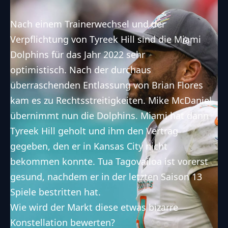
Nach einem Trainerwechsel und der
Verpflichtung von Tyreek Hill sind die
Miami
Dolphins
für das Jahr 2022 sehr
optimistisch. Nach der durchaus
überraschenden Entlassung von Brian Flores
kam es zu Rechtsstreitigkeiten. Mike McDaniel
übernimmt nun die Dolphins. Miami hat dann
Tyreek Hill geholt und ihm den Vertrag
gegeben, den er in Kansas City nicht
bekommen konnte. Tua Tagovailoa ist vorerst
gesund, nachdem er in der letzten Saison 13
Spiele bestritten hat.
Wie wird der Markt diese etwas bizarre
Konstellation bewerten?