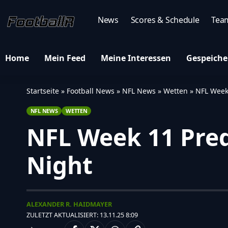
News
Scores & Schedule
Tea
Home
Mein Feed
Meine Interessen
Gespeiche
Startseite
»
Football News
»
NFL News
»
Wetten
»
NFL Week
NFL NEWS
WETTEN
NFL Week 11 Pred
Night
ALEXANDER R. HAIDMAYER
ZULETZT AKTUALISIERT: 13.11.25 8:09