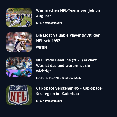
Was machen NFL-Teams von Juli bis
August?
NFL NEWS
WISSEN
Die Most Valuable Player (MVP) der
NFL seit 1957
WISSEN
NFL Trade Deadline (2025) erklärt:
Was ist das und warum ist sie
wichtig?
EDITORS PICK
NFL NEWS
WISSEN
Cap Space verstehen #5 – Cap-Space-
Strategien im Kaderbau
NFL NEWS
WISSEN