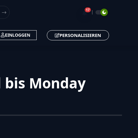
17
🔔
PERSONALISIEREN
EINLOGGEN
d bis Monday