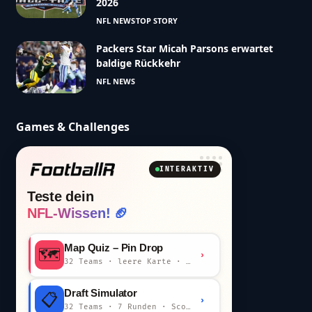
2026
NFL NEWS
TOP STORY
Packers Star Micah Parsons erwartet
baldige Rückkehr
NFL NEWS
Games & Challenges
INTERAKTIV
Teste dein
NFL-Wissen! 🏈
Map Quiz – Pin Drop
🗺️
›
32 Teams · leere Karte · km-Wertung
Draft Simulator
📋
›
32 Teams · 7 Runden · Scout-Kommentar