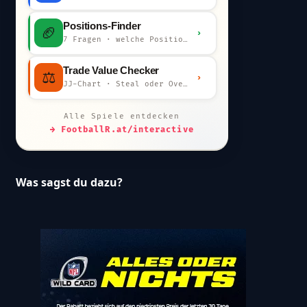
Positions-Finder
🏈
›
7 Fragen · welche Position bist du?
Trade Value Checker
⚖️
›
JJ-Chart · Steal oder Overpay?
Alle Spiele entdecken
→ FootballR.at/interactive
Was sagst du dazu?