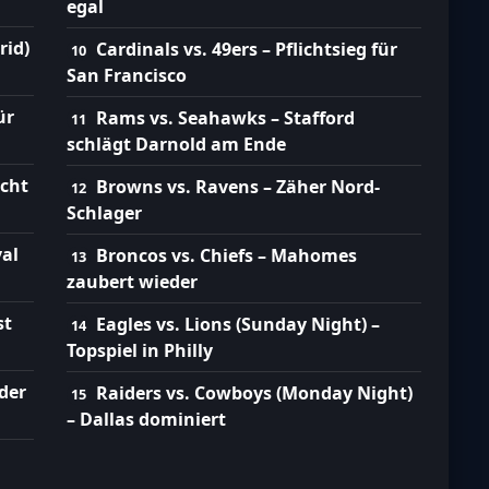
egal
rid)
Cardinals vs. 49ers – Pflichtsieg für
San Francisco
ür
Rams vs. Seahawks – Stafford
schlägt Darnold am Ende
ucht
Browns vs. Ravens – Zäher Nord-
Schlager
val
Broncos vs. Chiefs – Mahomes
zaubert wieder
st
Eagles vs. Lions (Sunday Night) –
Topspiel in Philly
der
Raiders vs. Cowboys (Monday Night)
– Dallas dominiert