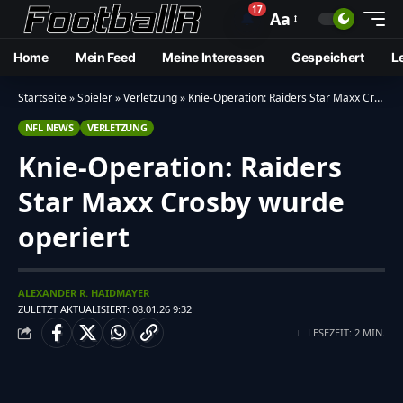
17
🔔
Aa
Home
Mein Feed
Meine Interessen
Gespeichert
L
Startseite
»
Spieler
»
Verletzung
»
Knie-Operation: Raiders Star Maxx Crosby wurde operiert
NFL NEWS
VERLETZUNG
Knie-Operation: Raiders
Star Maxx Crosby wurde
operiert
ALEXANDER R. HAIDMAYER
ZULETZT AKTUALISIERT: 08.01.26 9:32
LESEZEIT: 2 MIN.