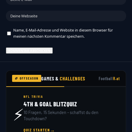
Name, E-Mail-Adresse und Website in diesem Browser für
meinen nächsten Kommentar speichern.
GAMES &
CHALLENGES
Football
R.at
🏈 OFFSEASON
NFL TRIVIA
4TH & GOAL BLITZQUIZ
⚡
10 Fragen, 15 Sekunden – schaffst du den
Touchdown?
→
QUIZ STARTEN