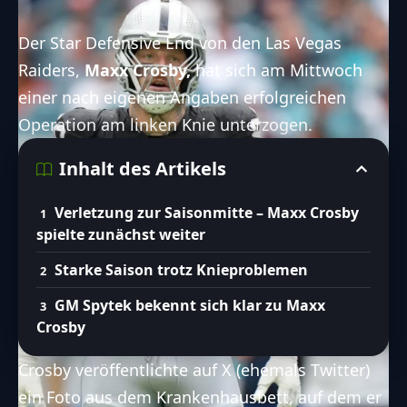
Der Star Defensive End von den Las Vegas
Raiders,
Maxx Crosby,
hat sich am Mittwoch
einer nach eigenen Angaben erfolgreichen
Operation am linken Knie unterzogen.
Inhalt des Artikels
Verletzung zur Saisonmitte – Maxx Crosby
spielte zunächst weiter
Starke Saison trotz Knieproblemen
GM Spytek bekennt sich klar zu Maxx
Crosby
Crosby veröffentlichte auf X (ehemals Twitter)
ein Foto aus dem Krankenhausbett, auf dem er