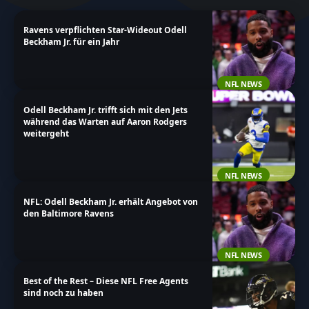
möchtest, diese Seite bietet dir alle relevanten
Ravens verpflichten Star-Wideout Odell
Informationen auf einen Blick. Stöbere durch unsere
Beckham Jr. für ein Jahr
Artikel und bleibe auf dem neuesten Stand über alles,
was Odell Beckham Jr betrifft.
NFL NEWS
Odell Beckham Jr. trifft sich mit den Jets
während das Warten auf Aaron Rodgers
weitergeht
NFL NEWS
NFL: Odell Beckham Jr. erhält Angebot von
den Baltimore Ravens
NFL NEWS
Best of the Rest – Diese NFL Free Agents
sind noch zu haben