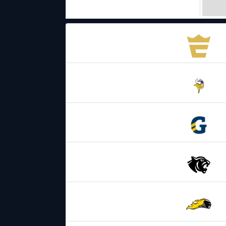
Anstehende Spiele
18.04.2026
17:00
Fehervar
Enthroners
25.04.2026
19:00
AFC Vienna
Vikings
09.05.2026
17:00
Graz
Giants
17.05.2026
17:00
Prague
Black Panthers
30.05.2026
19:00
Speedfit
Vienna Knights