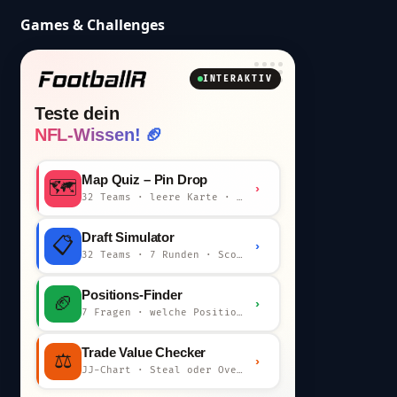
Games & Challenges
INTERAKTIV
Teste dein
NFL-Wissen! 🏈
Map Quiz – Pin Drop
🗺️
›
32 Teams · leere Karte · km-Wertung
Draft Simulator
📋
›
32 Teams · 7 Runden · Scout-Kommentar
Positions-Finder
🏈
›
7 Fragen · welche Position bist du?
Trade Value Checker
⚖️
›
JJ-Chart · Steal oder Overpay?