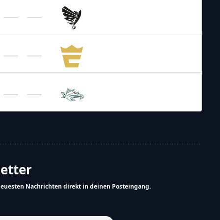
AFL – 2026
/
Regular Season
Swarco Tirol
Raiders
AFL – 2026
/
Regular Season
Fehervar
Enthroners
AFL – 2026
/
Regular Season
Danube
Dragons
letter
neuesten Nachrichten direkt in deinen Posteingang.