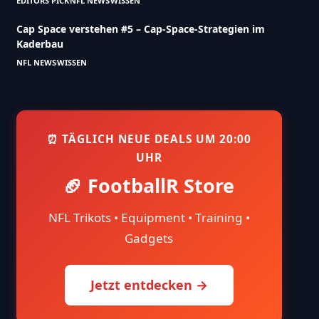
EDITORS PICK
NFL NEWS
WISSEN
Cap Space verstehen #5 – Cap-Space-Strategien im
Kaderbau
NFL NEWS
WISSEN
⏰ TÄGLICH NEUE DEALS UM 20:00
UHR
🏈 FootballR Store
NFL Trikots • Equipment • Training •
Gadgets
Jetzt entdecken →