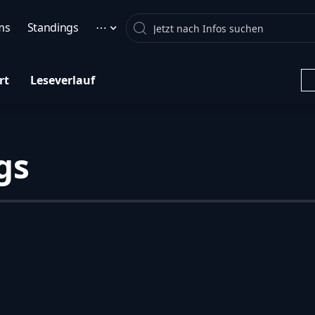
Search
ms
Standings
⋯
rt
Leseverlauf
gs