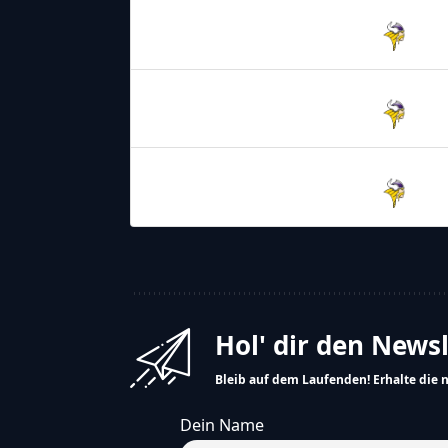
07.06.2026
17:00
AFC Vienna
Vikings
21.06.2026
17:00
AFC Vienna
Vikings
28.06.2026
17:00
AFC Vienna
Vikings
Hol' dir den News
Bleib auf dem Laufenden! Erhalte die 
Dein Name