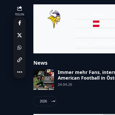
Wien
Stadt
TEILEN
Land
Bleriotgas
Adresse
Footballz
Stadion
News
Immer mehr Fans, intern
American Football in Öst
24.04.26