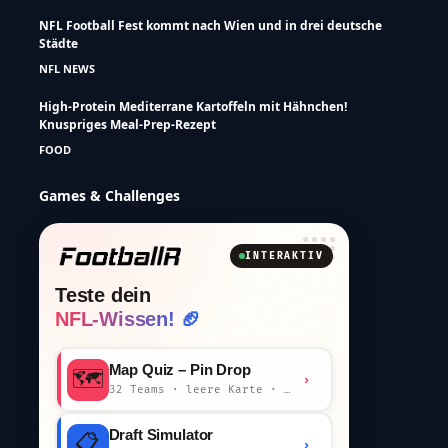
NFL Football Fest kommt nach Wien und in drei deutsche
Städte
NFL NEWS
High-Protein Mediterrane Kartoffeln mit Hähnchen!
Knuspriges Meal-Prep-Rezept
FOOD
Games & Challenges
INTERAKTIV
Teste dein
NFL-Wissen! 🏈
Map Quiz – Pin Drop
🗺️
›
32 Teams · leere Karte · km-Wertung
Draft Simulator
📋
›