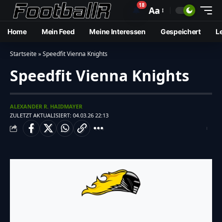
18
🔔
Aa
Home
Mein Feed
Meine Interessen
Gespeichert
L
Startseite
»
Speedfit Vienna Knights
Speedfit Vienna Knights
ALEXANDER R. HAIDMAYER
ZULETZT AKTUALISIERT: 04.03.26 22:13