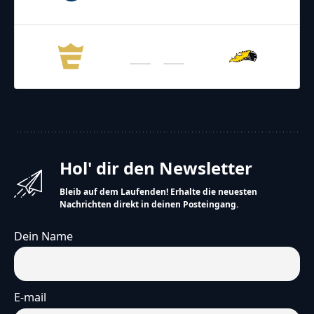
Vienna Knights
Giants
27.06.2026
21:00
AFL – 2026
/
Regular Season
Vienna Knights
Enthroners
Hol' dir den Newsletter
Bleib auf dem Laufenden! Erhalte die neuesten
Nachrichten direkt in deinen Posteingang.
Dein Name
E-mail