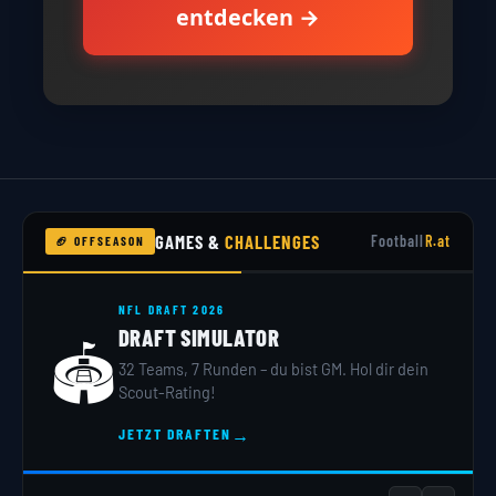
entdecken →
GAMES &
CHALLENGES
Football
R.at
🏈 OFFSEASON
NFL DRAFT 2026
DRAFT SIMULATOR
🏟️
32 Teams, 7 Runden – du bist GM. Hol dir dein
Scout-Rating!
→
JETZT DRAFTEN