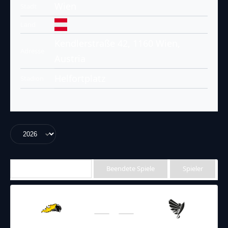
Wien
Stadt
Land
Kendlerstraße 42, 1160 Wien,
Adresse
Austria
Helfortplatz
Stadion
Anstehende Spiele
Beendete Spiele
Spieler
19.04.2026
18:00
AFL – 2026
/
Regular Season
Vienna Knights
Raiders