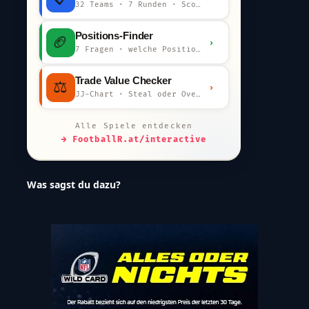
32 Teams · 7 Runden · Scout-Kommentar
Positions-Finder
🏈
›
7 Fragen · welche Position bist du?
Trade Value Checker
⚖️
›
JJ-Chart · Steal oder Overpay?
Alle Spiele entdecken
→ FootballR.at/interactive
Was sagst du dazu?