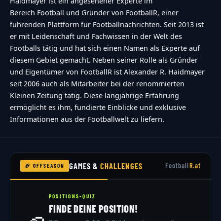
Haidmayer ist ein angesehener Experte im
icon","accessibility-title":"Accessibility option:
Bereich Football und Gründer von FootballR, einer
listen to a question and answer
führenden Plattform für Footballnachrichten. Seit 2013 ist
it!","accessibility-description":"Type below the
er mit Leidenschaft und Fachwissen in der Welt des
[STRONG]answer[\/STRONG] to what you hear.
Footballs tätig und hat sich einen Namen als Experte auf
diesem Gebiet gemacht. Neben seiner Rolle als Gründer
Numbers or words:","explanation":"Click or
und Eigentümer von FootballR ist Alexander R. Haidmayer
touch the
seit 2006 auch als Mitarbeiter bei der renommierten
[STRONG]ANSWER[\/STRONG]","refresh-
Kleinen Zeitung tätig. Diese langjährige Erfahrung
alt":"Refresh\/reload icon","refresh-
ermöglicht es ihm, fundierte Einblicke und exklusive
Informationen aus der Footballwelt zu liefern.
title":"Refresh\/reload: get new images and
accessibility option!"},"buttons":
{"anonymous":"Anonym
abstimmen","wordpress":"Einloggen","facebook":"
GAMES &
CHALLENGES
Football
R.at
🏈 OFFSEASON
in with Facebook","google":"Sign in with
Google"},"voting":{"poll-ended":"Die Zeit zum
POSITIONS-QUIZ
FINDE DEINE POSITION!
Abstimmen ist bei dieser Umfrage