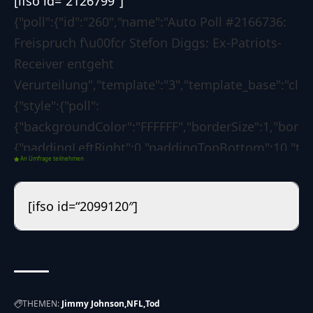
[ifso id=“2126799″]
{"poll":{"id":"260","name":"Auto Poll #2166736:
Freispruch f\u00fcr Stefon Diggs: Ex-Patriots-
Receiver entgeht
Verurteilung","template":"3","template_base":"class
{"style":{"poll":
{"backgroundColor":"FFFFFF","borderSize":1,"bord
{"paddingLeftRight":0,"paddingTopBottom":10,"text
An Umfrage teilnehmen
{"paddingLeftRight":0,"paddingTopBottom":0,"textC
{"backgroundColor":"1d7f3b","borderSize":0,"border
[ifso id=“2099120″]
{"borderLeftColorForSuccess":"008000","borderLeft
[],"custom":{"css":""}},"options":{"poll":
{"voteButtonLabel":"Abstimmen","showResultsLink"
05-13
10:34:43","redirectAfterVote":"no","redirectUrl":"
THEMEN:
Jimmy Johnson
NFL
Tod