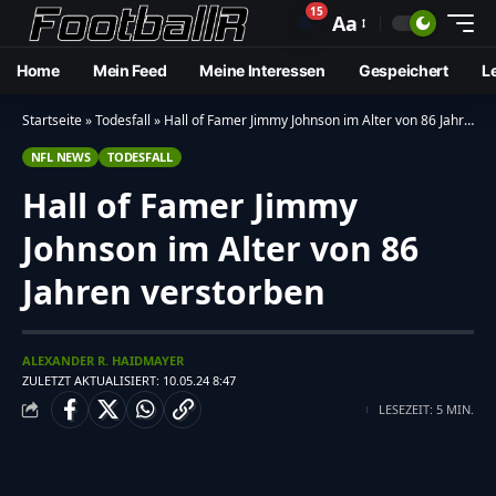
15
🔔
Aa
Home
Mein Feed
Meine Interessen
Gespeichert
L
Startseite
»
Todesfall
»
Hall of Famer Jimmy Johnson im Alter von 86 Jahren verstorben
NFL NEWS
TODESFALL
Hall of Famer Jimmy
Johnson im Alter von 86
Jahren verstorben
ALEXANDER R. HAIDMAYER
ZULETZT AKTUALISIERT: 10.05.24 8:47
LESEZEIT: 5 MIN.