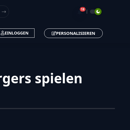
18
🔔
PERSONALISIEREN
EINLOGGEN
rgers spielen