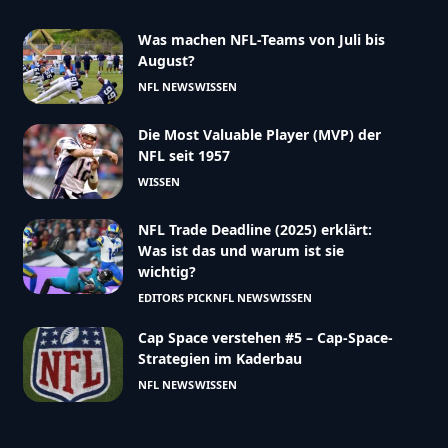
Was machen NFL-Teams von Juli bis
August?
NFL NEWS
WISSEN
Die Most Valuable Player (MVP) der
NFL seit 1957
WISSEN
NFL Trade Deadline (2025) erklärt:
Was ist das und warum ist sie
wichtig?
EDITORS PICK
NFL NEWS
WISSEN
Cap Space verstehen #5 – Cap-Space-
Strategien im Kaderbau
NFL NEWS
WISSEN