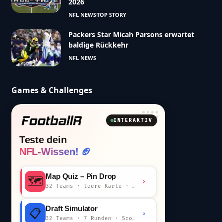
2026
NFL NEWS
TOP STORY
Packers Star Micah Parsons erwartet
baldige Rückkehr
NFL NEWS
Games & Challenges
INTERAKTIV
Teste dein
NFL-Wissen! 🏈
Map Quiz – Pin Drop
🗺️
›
32 Teams · leere Karte · km-Wertung
Draft Simulator
📋
›
32 Teams · 7 Runden · Scout-Kommentar