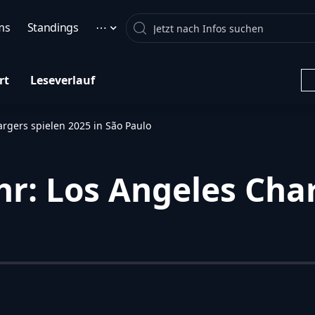
Search
ms
Standings
⋯
rt
Leseverlauf
argers spielen 2025 in São Paulo
hr: Los Angeles Cha