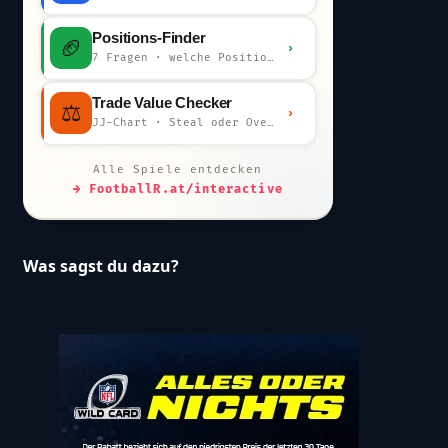
Positions-Finder
🏈
›
7 Fragen · welche Position bist du?
Trade Value Checker
⚖️
›
JJ-Chart · Steal oder Overpay?
Alle Spiele entdecken
→ FootballR.at/interactive
Was sagst du dazu?