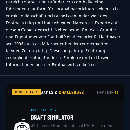
accessibility option!"},"buttons":
Bereich Football und Gründer von FootballR, einer
{"anonymous":"Anonym
führenden Plattform für Footballnachrichten. Seit 2013 ist
er mit Leidenschaft und Fachwissen in der Welt des
abstimmen","wordpress":"Einloggen","facebook":"
Footballs tätig und hat sich einen Namen als Experte auf
in with Facebook","google":"Sign in with
diesem Gebiet gemacht. Neben seiner Rolle als Gründer
Google"},"voting":{"poll-ended":"Die Zeit zum
und Eigentümer von FootballR ist Alexander R. Haidmayer
Abstimmen ist bei dieser Umfrage
seit 2006 auch als Mitarbeiter bei der renommierten
Kleinen Zeitung tätig. Diese langjährige Erfahrung
abgelaufen","poll-not-started":"Diese Umfrage
ermöglicht es ihm, fundierte Einblicke und exklusive
akzeptiert noch keine Stimmen","already-voted-
Informationen aus der Footballwelt zu liefern.
on-poll":"TOUCHDOWN!!! Vielen Dank f\u00fcr
deine Teilnahme!","invalid-poll":"Fehler","no-
answers-selected":"Keine Antwort
GAMES &
CHALLENGES
Football
R.at
🏈 OFFSEASON
ausgew\u00e4hlt","min-answers-
required":"Achtung du musst mindestens
NFL DRAFT 2026
{min_answers_allowed} Auswahl(en)
DRAFT SIMULATOR
🏟️
treffen.","max-answers-required":"Du kannst
32 Teams, 7 Runden – du bist GM. Hol dir dein