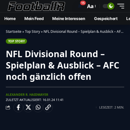
15
🔔
Aa
Home
Mein Feed
Meine Interessen
Gespeichert
L
Startseite
»
Top Story
»
NFL Divisional Round – Spielplan & Ausblick – AFC noch gänzlich offen
TOP STORY
NFL Divisional Round –
Spielplan & Ausblick – AFC
noch gänzlich offen
ALEXANDER R. HAIDMAYER
ZULETZT AKTUALISIERT: 16.01.24 11:41
LESEZEIT: 2 MIN.