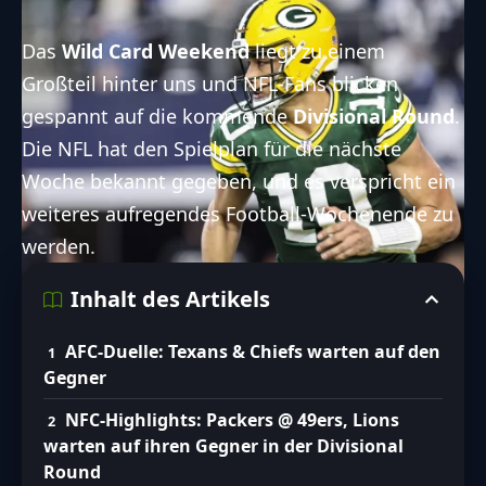
Das
Wild Card Weekend
liegt zu einem
Großteil hinter uns und NFL-Fans blicken
gespannt auf die kommende
Divisional Round
.
Die NFL hat
den Spielplan
für die nächste
Woche bekannt gegeben, und es verspricht ein
weiteres aufregendes Football-Wochenende zu
werden.
Inhalt des Artikels
AFC-Duelle: Texans & Chiefs warten auf den
Gegner
NFC-Highlights: Packers @ 49ers, Lions
warten auf ihren Gegner in der Divisional
Round