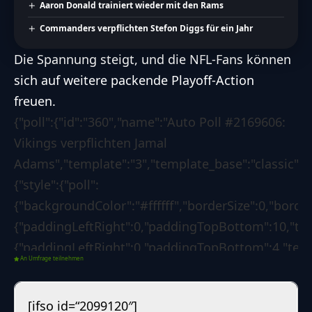
Aaron Donald trainiert wieder mit den Rams
Commanders verpflichten Stefon Diggs für ein Jahr
Die Spannung steigt, und die NFL-Fans können
sich auf weitere packende Playoff-Action
freuen.
{"poll":{"id":"360","name":"Auto Poll #2169606:
Vikings verpflichten Jamal
Adams","template":"3","template_base":"classic","s
{"style":{"poll":
{"backgroundColor":"#ffffff","borderSize":0,"borde
{"paddingLeftRight":0,"paddingTopBottom":10,"text
{"paddingLeftRight":0,"paddingTopBottom":4,"text
An Umfrage teilnehmen
{"backgroundColor":"#0d6efd","borderSize":0,"borde
{"borderLeftColorForSuccess":"#008000","borderLef
[ifso id=“2099120″]
[]},"options":{"poll":