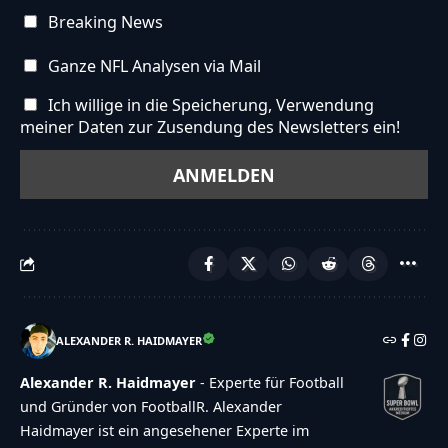
{"makeDefault":"0","makeLink":"0","link":"","result
Breaking News
{"id":"2247","poll_id":"360","element_id":"358","stex
h\u00e4ngt vom Einsatz
Ganze NFL Analysen via Mail
ab","stype":"text","status":"active","sorder":"4","me
Ich willige in die Speicherung, Verwendung
{"makeDefault":"0","makeLink":"0","link":"","result
meiner Daten zur Zusendung des Newsletters ein!
{"captcha":{"accessibility-alt":"Sound
icon","accessibility-title":"Accessibility option:
listen to a question and answer
it!","accessibility-description":"Type below the
[STRONG]answer[\/STRONG] to what you hear.
Numbers or words:","explanation":"Click or
touch the
ALEXANDER R. HAIDMAYER
[STRONG]ANSWER[\/STRONG]","refresh-
Alexander R. Haidmayer
- Experte für Football
alt":"Refresh\/reload icon","refresh-
und Gründer von FootballR. Alexander
title":"Refresh\/reload: get new images and
Haidmayer ist ein angesehener Experte im