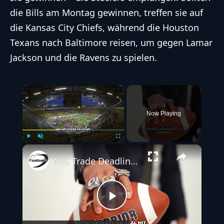
die Bills am Montag gewinnen, treffen sie auf
die Kansas City Chiefs, während
die Houston
Texans nach
Baltimore reisen, um gegen Lamar
Jackson und die Ravens zu spielen.
×
Now Playing
Play
Unmute
Fullscreen
NFL Trade Deadline 2024: Gewinner und Verlierer der hektischen Schlussphase
Play