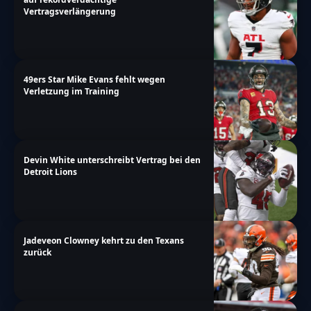
votes":"Stimmen","single-
Vertragsverlängerung
answer":"Antwort","multiple-
answers":"Antworten"}},"date_format":"d.m.y","non
story\/nfl-divisional-round-spielplan-ausblick-
49ers Star Mike Evans fehlt wegen
afc-noch-gaenzlich-offen"}
Verletzung im Training
Devin White unterschreibt Vertrag bei den
Detroit Lions
Jadeveon Clowney kehrt zu den Texans
zurück