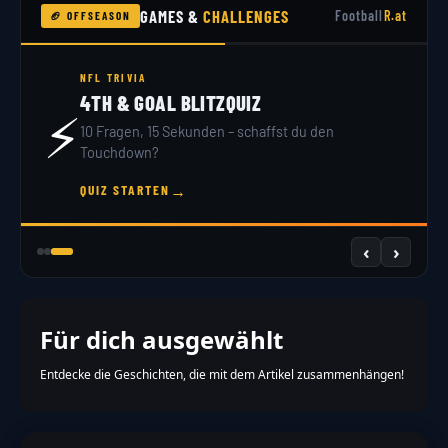
GAMES &
CHALLENGES
Football
R.at
🏈 OFFSEASON
NFL TRIVIA
4TH & GOAL BLITZQUIZ
⚡
10 Fragen, 15 Sekunden – schaffst du den
Touchdown?
→
QUIZ STARTEN
‹
›
Für dich ausgewählt
Entdecke die Geschichten, die mit dem Artikel zusammenhängen!