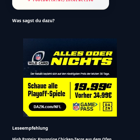
→ FootballR.at/interactive
Was sagst du dazu?
Leseempfehlung
High Protein: Knusprige Chicken-Tacos aus dem Ofen