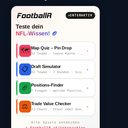
INTERAKTIV
Teste dein
NFL-Wissen! 🏈
Map Quiz – Pin Drop
🗺️
›
32 Teams · leere Karte · km-Wertung
Draft Simulator
📋
›
32 Teams · 7 Runden · Scout-Kommentar
Positions-Finder
🏈
›
7 Fragen · welche Position bist du?
Trade Value Checker
⚖️
›
JJ-Chart · Steal oder Overpay?
Alle Spiele entdecken