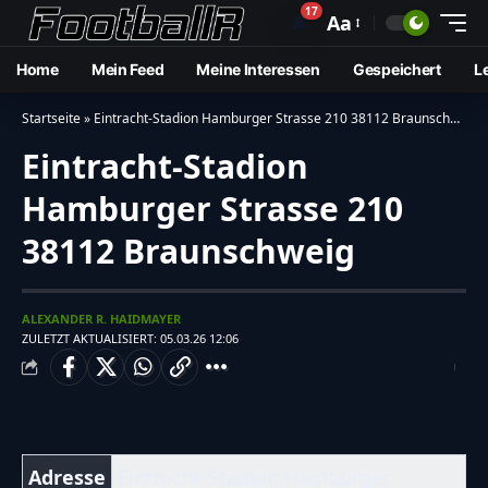
17
🔔
Aa
Home
Mein Feed
Meine Interessen
Gespeichert
L
Startseite
»
Eintracht-Stadion Hamburger Strasse 210 38112 Braunschweig
Eintracht-Stadion
Hamburger Strasse 210
38112 Braunschweig
ALEXANDER R. HAIDMAYER
ZULETZT AKTUALISIERT: 05.03.26 12:06
Adresse
Eintracht-Stadion Hamburger