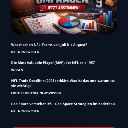
Was machen NFL-Teams von Juli bis August?
NFL NEWS
WISSEN
Die Most Valuable Player (MVP) der NFL seit 1957
WISSEN
NFL Trade Deadline (2025) erklärt: Was ist das und warum ist
sie wichtig?
EDITORS PICK
NFL NEWS
WISSEN
Cap Space verstehen #5 – Cap-Space-Strategien im Kaderbau
NFL NEWS
WISSEN