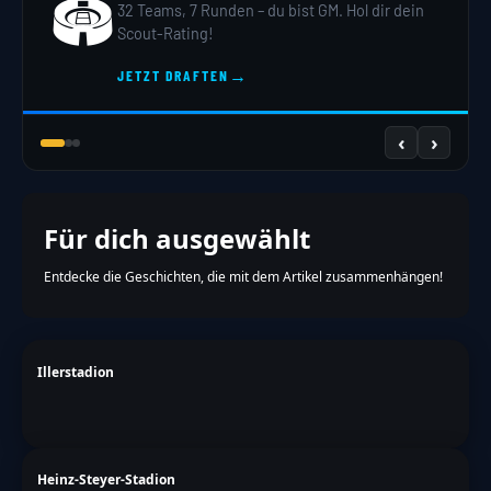
🏟️
32 Teams, 7 Runden – du bist GM. Hol dir dein
Scout-Rating!
→
JETZT DRAFTEN
‹
›
Für dich ausgewählt
Entdecke die Geschichten, die mit dem Artikel zusammenhängen!
Illerstadion
Heinz-Steyer-Stadion