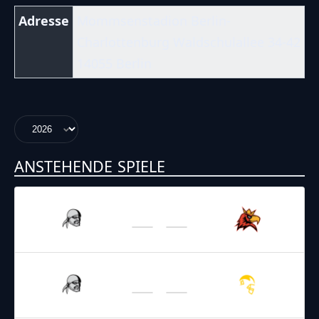
Adresse
Mommsenstadion Berlin-
Charlottenburg Waldschulallee 34-42
14055 Berlin
ANSTEHENDE SPIELE
09.05.2026
16:00
GFL 2026
/
Regular Season 2026
Rebels
Royals
27.06.2026
16:00
GFL 2026
/
Regular Season 2026
Rebels
Invaders