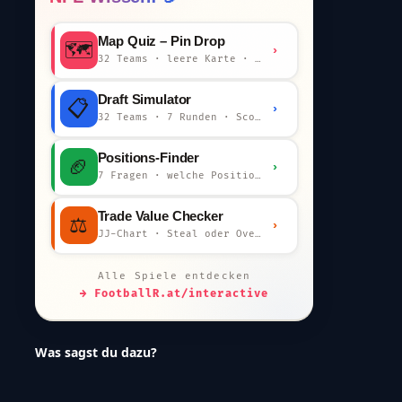
Map Quiz – Pin Drop
🗺️
›
32 Teams · leere Karte · km-Wertung
Draft Simulator
📋
›
32 Teams · 7 Runden · Scout-Kommentar
Positions-Finder
🏈
›
7 Fragen · welche Position bist du?
Trade Value Checker
⚖️
›
JJ-Chart · Steal oder Overpay?
Alle Spiele entdecken
→ FootballR.at/interactive
Was sagst du dazu?