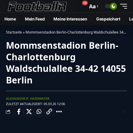
15
🔔
Aa
Home
Mein Feed
Meine Interessen
Gespeichert
L
Startseite
»
Mommsenstadion Berlin-Charlottenburg Waldschulallee 34-42 14055 Berlin
Mommsenstadion Berlin-
Charlottenburg
Waldschulallee 34-42 14055
Berlin
ALEXANDER R. HAIDMAYER
ZULETZT AKTUALISIERT: 05.03.26 12:06