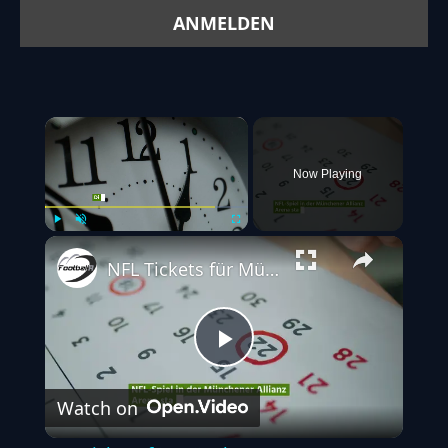
×
Now Playing
Play
Unmute
Fullscreen
NFL Tickets für München 2024 – Verkaufsstart fixiert!
Play
Watch on
Video