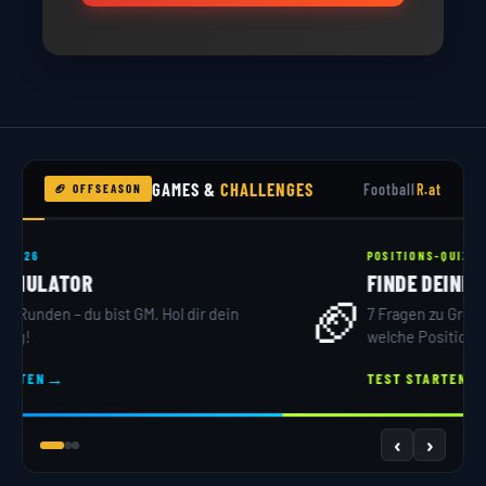
GAMES &
CHALLENGES
Football
R.at
🏈 OFFSEASON
NFL DRAFT 2026
DRAFT SIMULATOR
🏟️
32 Teams, 7 Runden – du bist GM. Hol dir dein
Scout-Rating!
→
JETZT DRAFTEN
‹
›