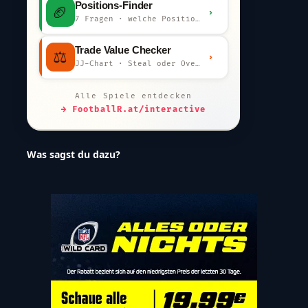
Positions-Finder
🏈
›
7 Fragen · welche Position bist du?
Trade Value Checker
⚖️
›
JJ-Chart · Steal oder Overpay?
Alle Spiele entdecken
→ FootballR.at/interactive
Was sagst du dazu?