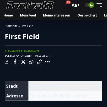
15
🔔
Aa
Home
Mein Feed
Meine Interessen
Gespeichert
L
Startseite
»
First Field
First Field
ALEXANDER R. HAIDMAYER
ZULETZT AKTUALISIERT: 05.03.26 9:11
Stadt
Székesfehérvár
Adresse
Taksony u. 27, 8000 Hungary