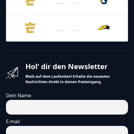
Enthroners
Giants
27.06.2026
21:00
AFL – 2026
/
Regular Season
Vienna Knights
Enthroners
Hol' dir den Newsletter
Bleib auf dem Laufenden! Erhalte die neuesten
Nachrichten direkt in deinen Posteingang.
Dein Name
E-mail