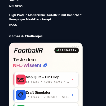
Städte
NFL NEWS
High-Protein Mediterrane Kartoffeln mit Hähnchen!
Knuspriges Meal-Prep-Rezept
FOOD
Games & Challenges
INTERAKTIV
Teste dein
NFL-Wissen! 🏈
Map Quiz – Pin Drop
🗺️
›
32 Teams · leere Karte · km-Wertung
Draft Simulator
📋
›
32 Teams · 7 Runden · Scout-Kommentar