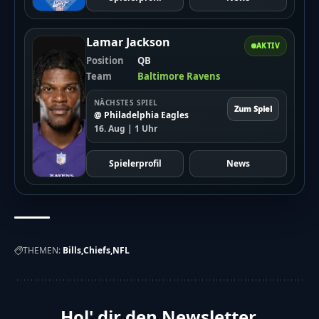
Lamar Jackson
AKTIV
Position
QB
Team
Baltimore Ravens
NÄCHSTES SPIEL
Zum Spiel
@ Philadelphia Eagles
16. Aug | 1 Uhr
Spielerprofil
News
THEMEN:
Bills
Chiefs
NFL
Hol' dir den Newsletter