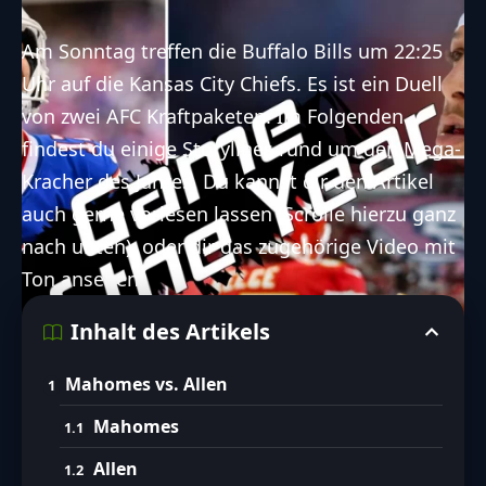
Am Sonntag treffen die Buffalo Bills um 22:25
Uhr auf die Kansas City Chiefs. Es ist ein Duell
von zwei AFC Kraftpaketen. Im Folgenden
findest du einige Storylines rund um den Mega-
Kracher des Jahres. Du kannst dir den Artikel
auch gerne vorlesen lassen (Scrolle hierzu ganz
nach unten), oder dir das zugehörige Video mit
Ton ansehen.
Inhalt des Artikels
Mahomes vs. Allen
Mahomes
Allen