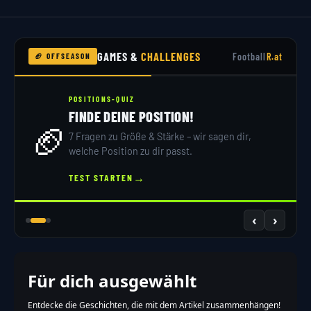
GAMES &
CHALLENGES
Football
R.at
🏈 OFFSEASON
POSITIONS-QUIZ
FINDE DEINE POSITION!
🏈
7 Fragen zu Größe & Stärke – wir sagen dir,
welche Position zu dir passt.
→
TEST STARTEN
‹
›
Für dich ausgewählt
Entdecke die Geschichten, die mit dem Artikel zusammenhängen!