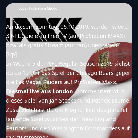
Logo: ProSieben MAXX
An diesem Sonntag, 06.10.2019, werden wieder
3 NFL Spiele im Free TV (auf ProSieben MAXX)
bzw. als gratis Stream (auf ran) übertragen.
[irp]
In Woche 5 der NFL Regular Season 2019 siehst
du ab 19 Uhr das Spiel der
Chicago Bears
gegen
die
Las Vegas Raiders
auf ProSieben Maxx.
Diesmal live aus London
. Kommentiert wird
dieses Spiel von Jan Stecker und Patrick Esume.
Zusätzlich hast du die Möglichkeit das parallel
laufende Spiel zwischen den
New England
Patriots
und den
Washington Commanders
auf
ran zu streamen.