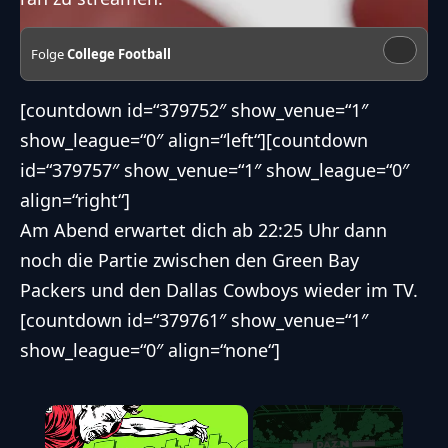
Folge
College Football
[countdown id=“379752″ show_venue=“1″
show_league=“0″ align=“left“][countdown
id=“379757″ show_venue=“1″ show_league=“0″
align=“right“]
Am Abend erwartet dich ab 22:25 Uhr dann
noch die Partie zwischen den
Green Bay
Packers
und den
Dallas Cowboys
wieder im TV.
[countdown id=“379761″ show_venue=“1″
show_league=“0″ align=“none“]
×