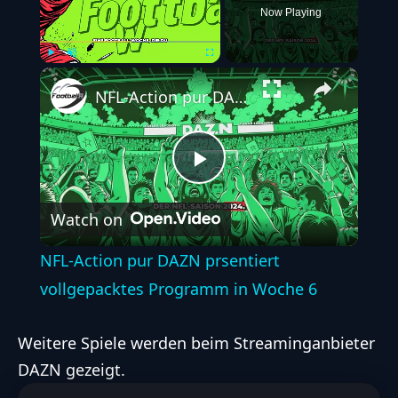
Now Playing
Play
Unmute
Fullscreen
NFL-Action pur DAZN prsentiert vollgepacktes Programm in Woche 6
Play
Watch on
Video
NFL-Action pur DAZN prsentiert
vollgepacktes Programm in Woche 6
Weitere Spiele werden beim Streaminganbieter
DAZN gezeigt.