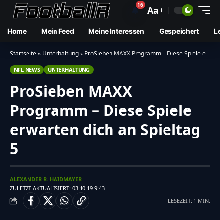
16
🔔
Aa
Home
Mein Feed
Meine Interessen
Gespeichert
L
Startseite
»
Unterhaltung
»
ProSieben MAXX Programm – Diese Spiele erwarten dich an Spieltag 5
NFL NEWS
UNTERHALTUNG
ProSieben MAXX
Programm – Diese Spiele
erwarten dich an Spieltag
5
ALEXANDER R. HAIDMAYER
ZULETZT AKTUALISIERT: 03.10.19 9:43
LESEZEIT: 1 MIN.