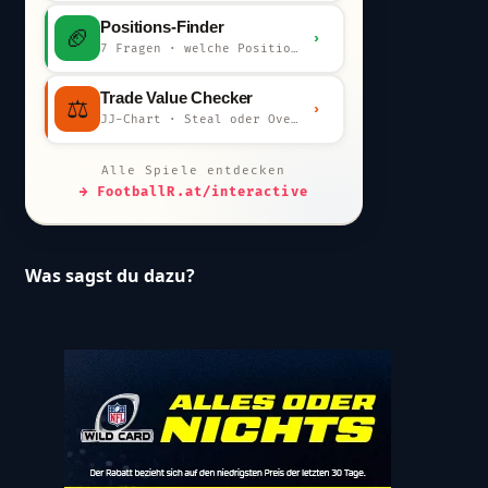
Positions-Finder
🏈
›
7 Fragen · welche Position bist du?
Trade Value Checker
⚖️
›
JJ-Chart · Steal oder Overpay?
Alle Spiele entdecken
→ FootballR.at/interactive
Was sagst du dazu?