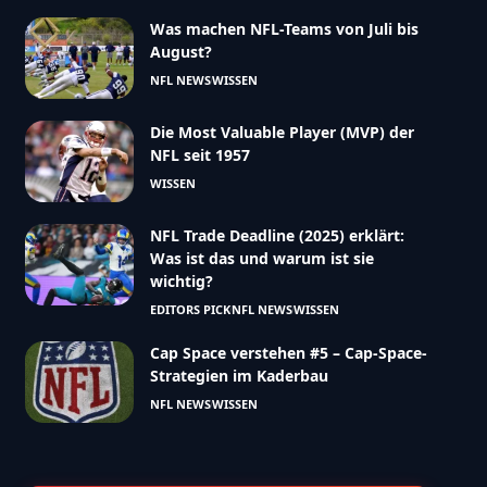
Was machen NFL-Teams von Juli bis
August?
NFL NEWS
WISSEN
Die Most Valuable Player (MVP) der
NFL seit 1957
WISSEN
NFL Trade Deadline (2025) erklärt:
Was ist das und warum ist sie
wichtig?
EDITORS PICK
NFL NEWS
WISSEN
Cap Space verstehen #5 – Cap-Space-
Strategien im Kaderbau
NFL NEWS
WISSEN