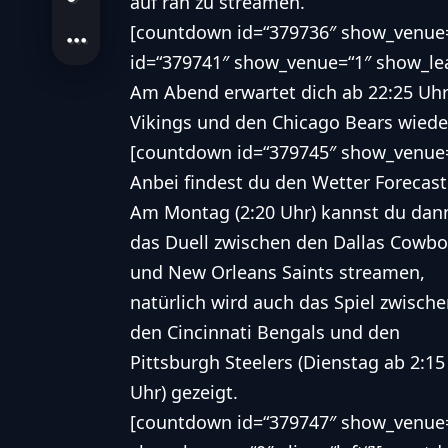
auf ran zu streamen.
[countdown id=“379736″ show_venue=
id=“379741″ show_venue=“1″ show_lea
Am Abend erwartet dich ab 22:25 Uhr
Vikings
und den
Chicago Bears
wieder
[countdown id=“379745″ show_venue=
Anbei findest du
den Wetter Forecast 
Am Montag (2:20 Uhr) kannst du dan
das Duell zwischen den
Dallas Cowbo
und
New Orleans Saints
streamen,
natürlich wird auch das Spiel zwisch
den
Cincinnati Bengals
und den
Pittsburgh Steelers
(Dienstag ab 2:15
Uhr) gezeigt.
[countdown id=“379747″ show_venue