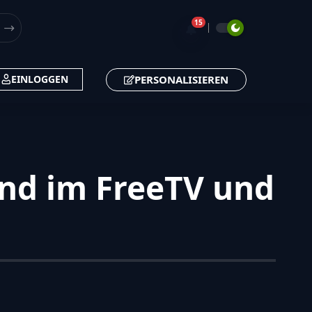
15
🔔
PERSONALISIEREN
EINLOGGEN
end im FreeTV und