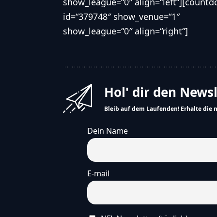
show_league=“0″ align=“left“][count
id=“379748″ show_venue=“1″
show_league=“0″ align=“right“]
Hol' dir den News
Bleib auf dem Laufenden! Erhalte die 
Dein Name
E-mail