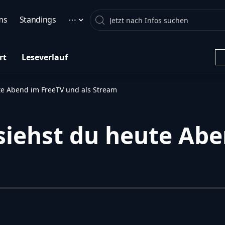
Search
ms
Standings
⋯
rt
Leseverlauf
ute Abend im FreeTV und als Stream
 siehst du heute Ab