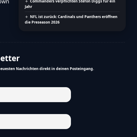
down
Commanders verpflichten Stefon Diggs für ein
Jahr
NFL ist zurück: Cardinals und Panthers eröffnen
die Preseason 2026
letter
neuesten Nachrichten direkt in deinen Posteingang.