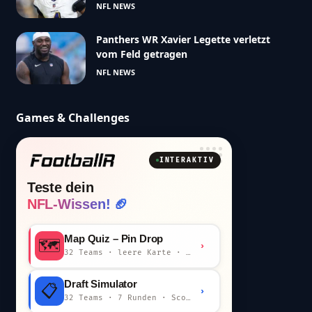
NFL NEWS
Panthers WR Xavier Legette verletzt
vom Feld getragen
NFL NEWS
Games & Challenges
INTERAKTIV
Teste dein
NFL-Wissen! 🏈
Map Quiz – Pin Drop
🗺️
›
32 Teams · leere Karte · km-Wertung
Draft Simulator
📋
›
32 Teams · 7 Runden · Scout-Kommentar