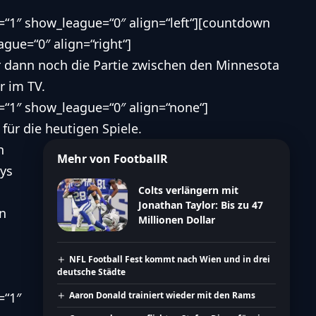
“1″ show_league=“0″ align=“left“][countdown
gue=“0″ align=“right“]
 dann noch die Partie zwischen den
Minnesota
 im TV.
“1″ show_league=“0″ align=“none“]
für die heutigen Spiele
.
n
Mehr von FootballR
ys
Colts verlängern mit
Jonathan Taylor: Bis zu 47
en
Millionen Dollar
NFL Football Fest kommt nach Wien und in drei
deutsche Städte
=“1″
Aaron Donald trainiert wieder mit den Rams