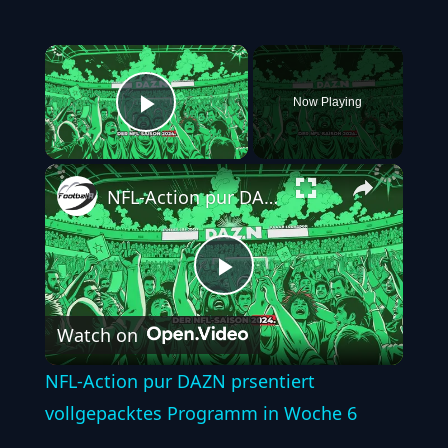
×
Now Playing
Play Video
NFL-Action pur DAZN prsentiert vollgepacktes Programm in Woche 6
Play
Watch on
Video
NFL-Action pur DAZN prsentiert
vollgepacktes Programm in Woche 6