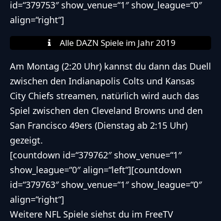
id=“379753″ show_venue=“1″ show_league=“0″
align=“right“]
Alle DAZN Spiele im Jahr 2019
Am Montag (2:20 Uhr) kannst du dann das Duell
zwischen den
Indianapolis Colts
und
Kansas
City Chiefs
streamen, natürlich wird auch das
Spiel zwischen den
Cleveland Browns
und den
San Francisco 49ers
(Dienstag ab 2:15 Uhr)
gezeigt.
[countdown id=“379762″ show_venue=“1″
show_league=“0″ align=“left“][countdown
id=“379763″ show_venue=“1″ show_league=“0″
align=“right“]
Weitere NFL Spiele siehst du im FreeTV