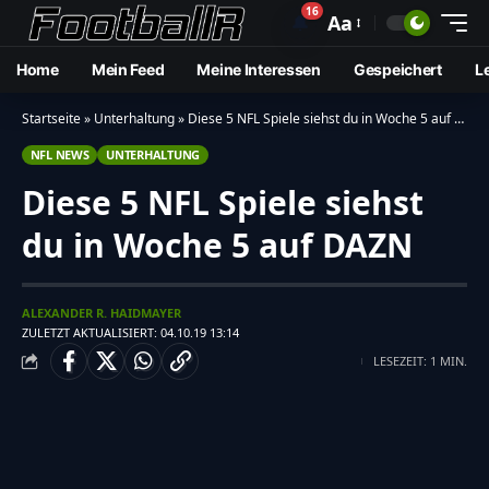
16
🔔
Aa
Home
Mein Feed
Meine Interessen
Gespeichert
L
Startseite
»
Unterhaltung
»
Diese 5 NFL Spiele siehst du in Woche 5 auf DAZN
NFL NEWS
UNTERHALTUNG
Diese 5 NFL Spiele siehst
du in Woche 5 auf DAZN
ALEXANDER R. HAIDMAYER
ZULETZT AKTUALISIERT: 04.10.19 13:14
LESEZEIT: 1 MIN.