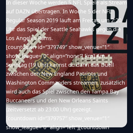
In dieser Woche werden 5 NFL Spiele als Stream
auf DAZN übertragen. In Woche 5 der NFL
Regular Season 2019 läuft am Freitag um 2:20
Uhr das Spiel der
Seattle Seahawks
gegen die
Los Angeles Rams
.
[countdown id=“379749″ show_venue=“1″
show_league=“0″ align=“none“] [irp] Am
Sonntag (19 Uhr) kannst du dann das Duell
zwischen den
New England Patriots
und
Washington Commanders
streamen, zusätzlich
wird auch das Spiel zwischen den
Tampa Bay
Buccaneers
und den
New Orleans Saints
(zeitversetzt ab 23:00 Uhr) gezeigt.
[countdown id=“379757″ show_venue=“1″
show_league=“0″ align=“left“][countdown