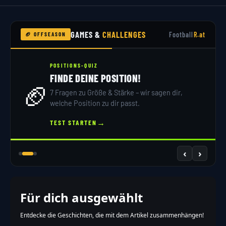
GAMES &
CHALLENGES
Football
R.at
🏈 OFFSEASON
POSITIONS-QUIZ
FINDE DEINE POSITION!
🏈
7 Fragen zu Größe & Stärke – wir sagen dir,
welche Position zu dir passt.
→
TEST STARTEN
‹
›
Für dich ausgewählt
Entdecke die Geschichten, die mit dem Artikel zusammenhängen!