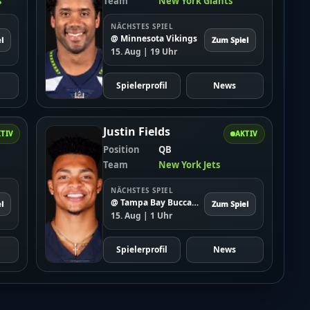
s
Team
New York Giants
NÄCHSTES SPIEL
@ Minnesota Vikings
l
Zum Spiel
15. Aug | 19 Uhr
Spielerprofil
News
Justin Fields
TIV
AKTIV
Position
QB
Team
New York Jets
NÄCHSTES SPIEL
@ Tampa Bay Buccaneers
l
Zum Spiel
15. Aug | 1 Uhr
Spielerprofil
News