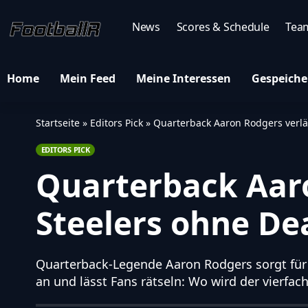
News
Scores & Schedule
Tea
Home
Mein Feed
Meine Interessen
Gespeiche
Startseite
»
Editors Pick
»
Quarterback Aaron Rodgers verläs
EDITORS PICK
Quarterback Aaro
Steelers ohne De
Quarterback-Legende Aaron Rodgers sorgt für 
an und lässt Fans rätseln: Wo wird der vierf