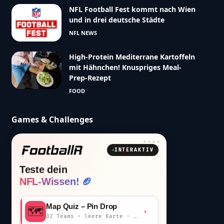
NFL Football Fest kommt nach Wien
und in drei deutsche Städte
NFL NEWS
High-Protein Mediterrane Kartoffeln
mit Hähnchen! Knuspriges Meal-
Prep-Rezept
FOOD
Games & Challenges
INTERAKTIV
Teste dein
NFL-Wissen! 🏈
Map Quiz – Pin Drop
🗺️
›
32 Teams · leere Karte · km-Wertung