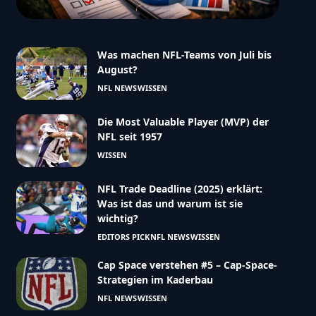
Was machen NFL-Teams von Juli bis
August?
NFL NEWS
WISSEN
Die Most Valuable Player (MVP) der
NFL seit 1957
WISSEN
NFL Trade Deadline (2025) erklärt:
Was ist das und warum ist sie
wichtig?
EDITORS PICK
NFL NEWS
WISSEN
Cap Space verstehen #5 – Cap-Space-
Strategien im Kaderbau
NFL NEWS
WISSEN