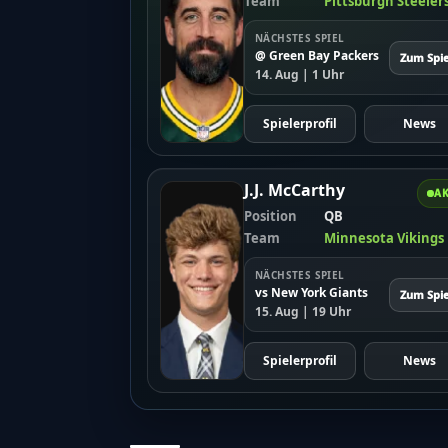
Team
Pittsburgh Steeler
NÄCHSTES SPIEL
@ Green Bay Packers
Zum Spie
14. Aug | 1 Uhr
Spielerprofil
News
J.J. McCarthy
AK
Position
QB
Team
Minnesota Vikings
NÄCHSTES SPIEL
vs New York Giants
Zum Spie
15. Aug | 19 Uhr
Spielerprofil
News