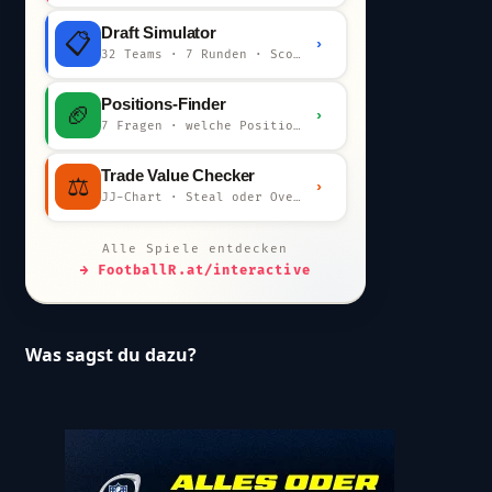
Draft Simulator
📋
›
32 Teams · 7 Runden · Scout-Kommentar
Positions-Finder
🏈
›
7 Fragen · welche Position bist du?
Trade Value Checker
⚖️
›
JJ-Chart · Steal oder Overpay?
Alle Spiele entdecken
→ FootballR.at/interactive
Was sagst du dazu?