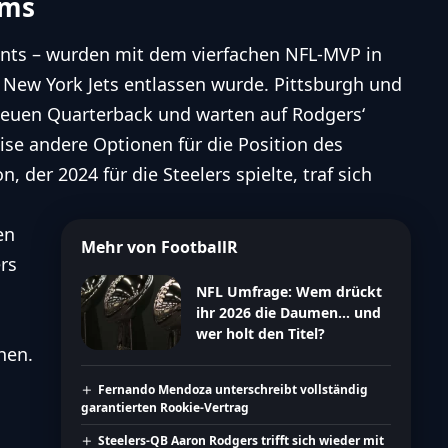
ams
iants – wurden mit dem vierfachen NFL-MVP in
 New York Jets entlassen wurde. Pittsburgh und
neuen
Quarterback
und warten auf Rodgers‘
se andere Optionen für die Position des
 der 2024 für die Steelers spielte, traf sich
en
Mehr von FootballR
rs
s
NFL Umfrage: Wem drückt
ihr 2026 die Daumen… und
wer holt den Titel?
hen.
Fernando Mendoza unterschreibt vollständig
garantierten Rookie-Vertrag
Steelers-QB Aaron Rodgers trifft sich wieder mit