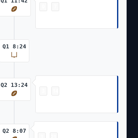
Q1 11:42
0
7
-
CeeDee Lamb 13 Yd pass from Dak
Prescott (Lirim Hajrullahu Kick)
Q1 8:24
Touchdown
Q2 13:24
3
14
-
Ezekiel Elliott 1 Yd Run (Lirim
Hajrullahu Kick)
Touchdown
Q2 8:07
3
21
-