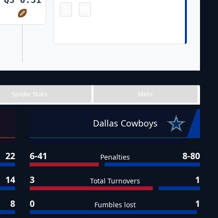
3
43
-
Dak Prescott 4 Yd Run (Lirim
Hajrullahu Kick)
Spieler Stats
Mehr
Dallas Cowboys
22
6-41
8-80
Penalties
14
3
1
Total Turnovers
8
0
1
Fumbles lost