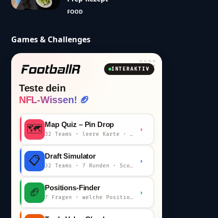
FOOD
Games & Challenges
INTERAKTIV
Teste dein
NFL-Wissen! 🏈
Map Quiz – Pin Drop
🗺️
›
32 Teams · leere Karte · km-Wertung
Draft Simulator
📋
›
32 Teams · 7 Runden · Scout-Kommentar
Positions-Finder
🏈
›
7 Fragen · welche Position bist du?