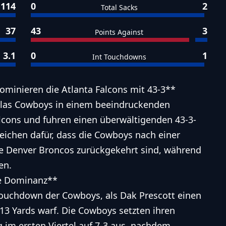
114
0
2
Total Sacks
37
43
3
Points Against
3.1
0
1
Int Touchdowns
ominieren die Atlanta Falcons mit 43-3**
llas Cowboys in einem beeindruckenden
alcons und fuhren einen überwältigenden 43-3-
 Zeichen dafür, dass die Cowboys nach einer
e Denver Broncos zurückgekehrt sind, während
en.
re Dominanz**
ouchdown der Cowboys, als Dak Prescott einen
13 Yards warf. Die Cowboys setzten ihren
 im ersten Viertel auf 7-3 aus, nachdem