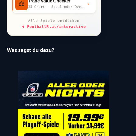
Trade Value Checker
⚖️
›
JJ-Chart · Steal oder Overpay?
Alle Spiele entdecken
→ FootballR.at/interactive
Was sagst du dazu?