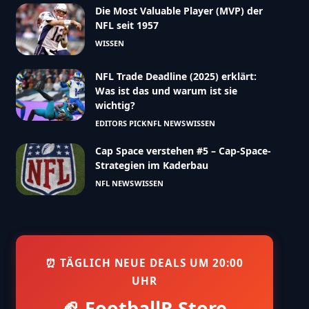
Die Most Valuable Player (MVP) der
NFL seit 1957
WISSEN
NFL Trade Deadline (2025) erklärt:
Was ist das und warum ist sie
wichtig?
EDITORS PICK
NFL NEWS
WISSEN
Cap Space verstehen #5 – Cap-Space-
Strategien im Kaderbau
NFL NEWS
WISSEN
⏰ TÄGLICH NEUE DEALS UM 20:00
UHR
🏈 FootballR Store