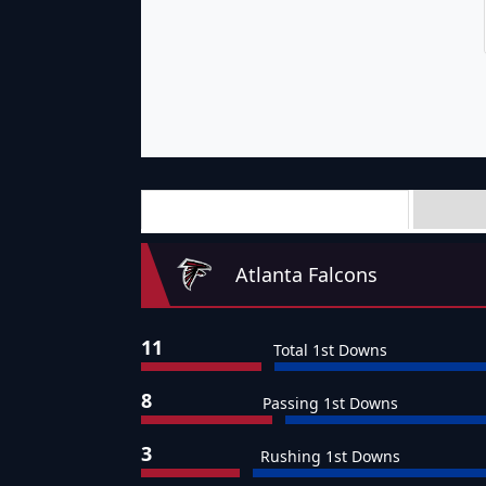
Team Stats
Atlanta Falcons
11
Total 1st Downs
8
Passing 1st Downs
3
Rushing 1st Downs