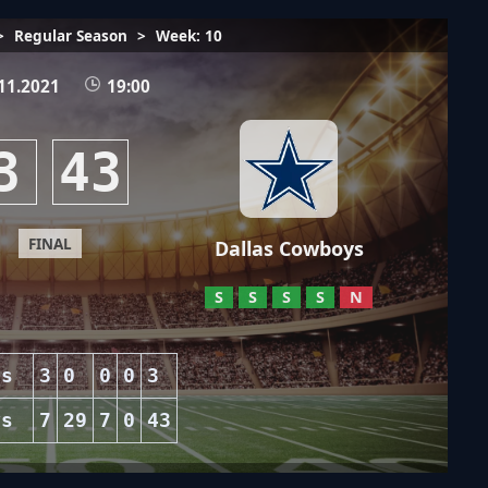
>
Regular Season
>
Week: 10
11.2021
19:00
3
43
FINAL
Dallas Cowboys
S
S
S
S
N
ns
3
0
0
0
3
ys
7
29
7
0
43