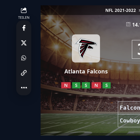
NFL 2021-2022
TEILEN
14.
Atlanta Falcons
N
S
S
N
S
Falco
Cowbo