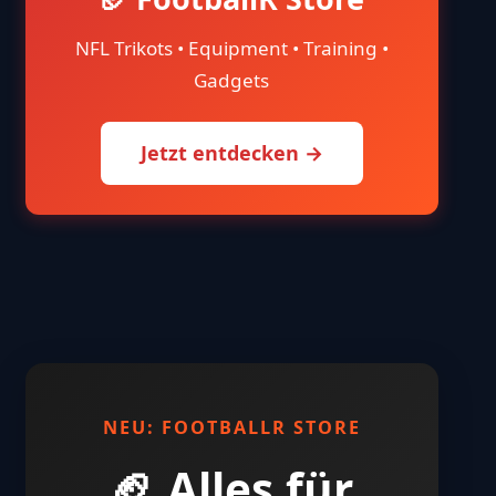
NFL Trikots • Equipment • Training •
Gadgets
Jetzt entdecken →
NEU: FOOTBALLR STORE
🏈 Alles für