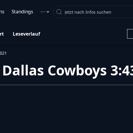
Search
ms
Standings
⋯
rt
Leseverlauf
2021
 Dallas Cowboys 3:43