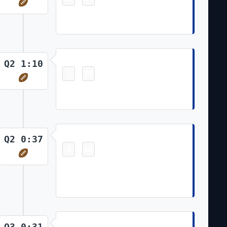
Ezekiel Elliott 2 Yd Run (Lirim
Hajrullahu Kick)
Touchdown
Q2 1:10
3
28
-
CeeDee Lamb 9 Yd pass from Dak
Prescott (Lirim Hajrullahu Kick)
Touchdown
Q2 0:37
3
36
-
Nahshon Wright 0 Yd Return of
Blocked Punt (Ezekiel Elliott Run for
Two-Point Conversion)
Touchdown
Q3 0:31