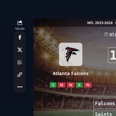
NFL 2023-2024
TEILEN
07.
Atlanta Falcons
S
N
N
S
N
Falcons
Saints