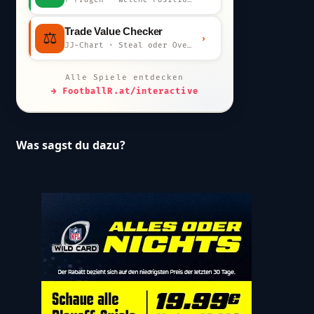
Trade Value Checker
⚖️
›
JJ-Chart · Steal oder Overpay?
Alle Spiele entdecken
→ FootballR.at/interactive
Was sagst du dazu?