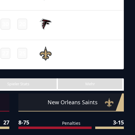
Final
NFL 2021-2022
/
Regular Season
/
Week18
Atlanta
30
20
-
Falcons
Final
NFL 2021-2022
/
Regular Season
/
Week9
New Orleans
27
25
-
Saints
Final
Spieler Stats
Mehr
New Orleans Saints
27
8-75
3-15
Penalties