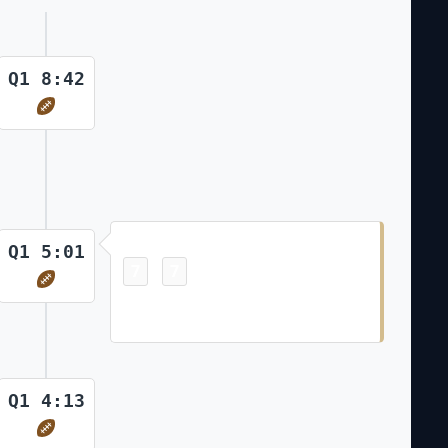
Q1 8:42
Touchdown
Q1 5:01
7
7
-
A.T. Perry 18 Yd pass from Derek
Carr (Blake Grupe Kick)
Q1 4:13