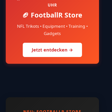
UHR
🏈 FootballR Store
NFL Trikots • Equipment • Training •
Gadgets
Jetzt entdecken →
NEU: FOOTBALLR STORE