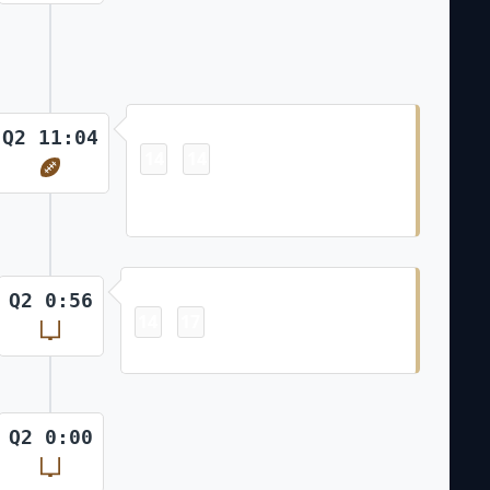
Touchdown
Q2 11:04
14
14
-
Kendre Miller 3 Yd Run (Blake
Grupe Kick)
Field Goal
Q2 0:56
14
17
-
Blake Grupe 24 Yd Field Goal
Q2 0:00