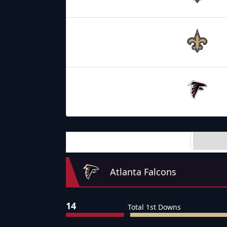
09.01.2022
22:25
New Orleans
Saints
07.11.2021
20:00
Atlanta
Falcons
Team Stats
Atlanta Falcons
14
Total 1st Downs