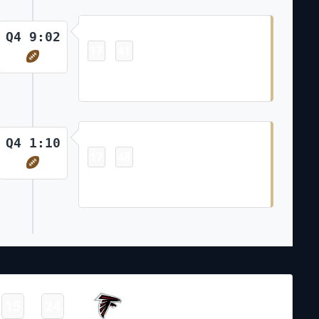
Touchdown
Q4 9:02
17
41
-
A.T. Perry 6 Yd pass from Derek
Carr (Blake Grupe Kick)
Touchdown
Q4 1:10
17
48
-
Jamaal Williams 1 Yd Run (Blake
Grupe Kick)
NFL 2023-2024
/
Regular Season
/
Week12
Atlanta
15
24
-
Falcons