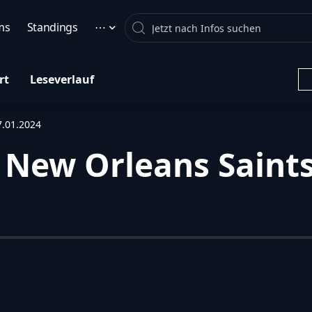
Search
ms
Standings
⋯
rt
Leseverlauf
7.01.2024
 New Orleans Saints