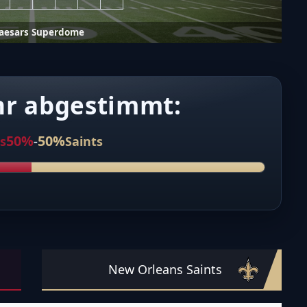
aesars Superdome
hr abgestimmt:
50%
50%
s
-
Saints
New Orleans Saints