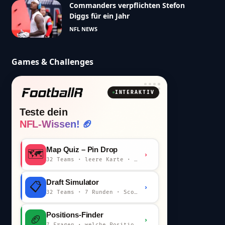
Commanders verpflichten Stefon
Diggs für ein Jahr
NFL NEWS
Games & Challenges
INTERAKTIV
Teste dein
NFL-Wissen! 🏈
Map Quiz – Pin Drop
🗺️
›
32 Teams · leere Karte · km-Wertung
Draft Simulator
📋
›
32 Teams · 7 Runden · Scout-Kommentar
Positions-Finder
🏈
›
7 Fragen · welche Position bist du?