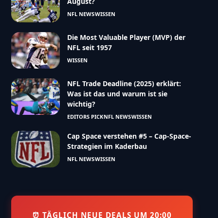
August?
NFL NEWS
WISSEN
Die Most Valuable Player (MVP) der
NFL seit 1957
WISSEN
NFL Trade Deadline (2025) erklärt:
Was ist das und warum ist sie
wichtig?
EDITORS PICK
NFL NEWS
WISSEN
Cap Space verstehen #5 – Cap-Space-
Strategien im Kaderbau
NFL NEWS
WISSEN
⏰ TÄGLICH NEUE DEALS UM 20:00