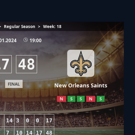
>
Regular Season
>
Week: 18
01.2024
19:00
17
48
FINAL
New Orleans Saints
N
S
S
N
S
14
3
0
0
17
7
10
14
17
48