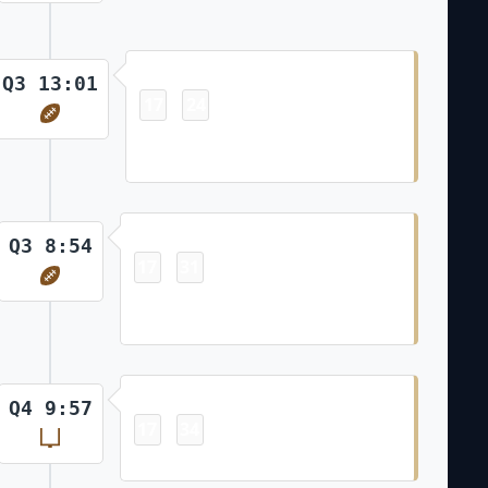
Touchdown
Q3 13:01
17
24
-
Chris Olave 26 Yd pass from Derek
Carr (Blake Grupe Kick)
Touchdown
Q3 8:54
17
31
-
Rashid Shaheed 39 Yd pass from
Derek Carr (Blake Grupe Kick)
Field Goal
Q4 9:57
17
34
-
Blake Grupe 24 Yd Field Goal