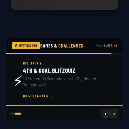
GAMES &
CHALLENGES
Football
R.at
🏈 OFFSEASON
NFL DRAFT 2026
DRAFT SIMULATOR
🏟️
32 Teams, 7 Runden – du bist GM. Hol dir dein
Scout-Rating!
→
JETZT DRAFTEN
‹
›