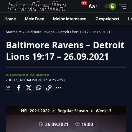
17
🔔
Aa
Home
Mein Feed
Meine Interessen
Gespeichert
L
Startseite
»
Baltimore Ravens – Detroit Lions 19:17 – 26.09.2021
Baltimore Ravens – Detroit
Lions 19:17 – 26.09.2021
ALEXANDER R. HAIDMAYER
ZULETZT AKTUALISIERT: 17.04.25 20:50
NFL 2021-2022
>
Regular Season
>
Week: 3
26.09.2021
19:00