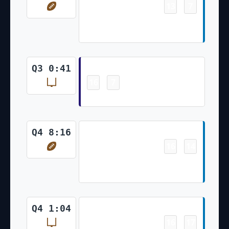
13
7
-
D'Andre Swift 2 Yd Run (Ryan
Santoso Kick)
Field Goal
Q3 0:41
16
7
-
Justin Tucker 32 Yd Field Goal
Touchdown
Q4 8:16
16
14
-
Jamaal Williams 1 Yd Run (Ryan
Santoso Kick)
Field Goal
Q4 1:04
16
17
-