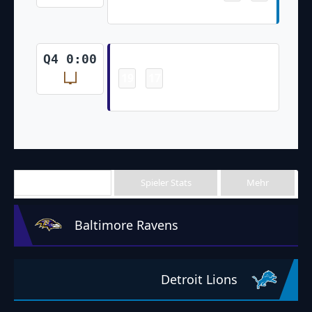
Ryan Santoso 35 Yd Field Goal
Field Goal
Q4 0:00
19
17
-
Justin Tucker 66 Yd Field Goal
Team Stats
Spieler Stats
Mehr
Baltimore Ravens
Detroit Lions