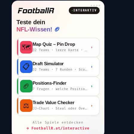
INTERAKTIV
Teste dein
NFL-Wissen! 🏈
Map Quiz – Pin Drop
🗺️
›
32 Teams · leere Karte · km-Wertung
Draft Simulator
📋
›
32 Teams · 7 Runden · Scout-Kommentar
Positions-Finder
🏈
›
7 Fragen · welche Position bist du?
Trade Value Checker
⚖️
›
JJ-Chart · Steal oder Overpay?
Alle Spiele entdecken
→ FootballR.at/interactive