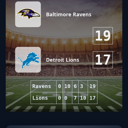
Baltimore Ravens
19
17
Detroit Lions
Ravens
0
10
6
3
19
Lions
0
0
7
10
17