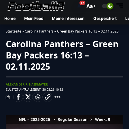
17
🔔
Aa
Home
Mein Feed
Meine Interessen
Gespeichert
L
Startseite
»
Carolina Panthers – Green Bay Packers 16:13 – 02.11.2025
Carolina Panthers – Green
Bay Packers 16:13 –
02.11.2025
ALEXANDER R. HAIDMAYER
ZULETZT AKTUALISIERT: 30.03.26 10:52
NFL – 2025-2026
>
Regular Season
>
Week: 9