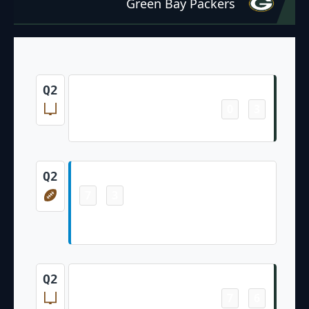
Green Bay Packers
Field Goal
Q2
0
3
-
Brandon McManus 49 Yd Field Goal
Touchdown
Q2
7
3
-
Rico Dowdle 5 Yd Rush (Ryan Fitzgerald
Kick)
Field Goal
Q2
7
6
-