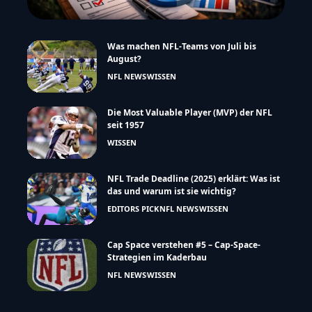
Was machen NFL-Teams von Juli bis
August?
NFL NEWS
WISSEN
Die Most Valuable Player (MVP) der NFL
seit 1957
WISSEN
NFL Trade Deadline (2025) erklärt: Was ist
das und warum ist sie wichtig?
EDITORS PICK
NFL NEWS
WISSEN
Cap Space verstehen #5 – Cap-Space-
Strategien im Kaderbau
NFL NEWS
WISSEN