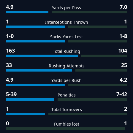
4.9
7.0
Yards per Pass
1
1
Interceptions Thrown
1-0
1-8
Sacks-Yards Lost
163
104
Total Rushing
33
25
Rushing Attempts
4.9
4.2
Yards per Rush
5-39
7-42
Penalties
1
2
Total Turnovers
0
1
Fumbles lost