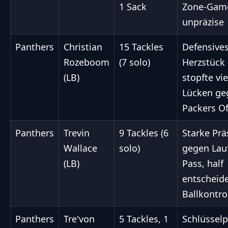
1 Sack
Zone-Gam
unpräzise
Panthers
Christian
15 Tackles
Defensive
Rozeboom
(7 solo)
Herzstück 
(LB)
stopfte vie
Lücken ge
Packers O
Panthers
Trevin
9 Tackles (6
Starke Prä
Wallace
solo)
gegen Lau
(LB)
Pass, half
entscheid
Ballkontro
Panthers
Tre'von
5 Tackles, 1
Schlüsselp