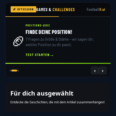
GAMES &
CHALLENGES
Football
R.at
🏈 OFFSEASON
POSITIONS-QUIZ
FINDE DEINE POSITION!
🏈
7 Fragen zu Größe & Stärke – wir sagen dir,
welche Position zu dir passt.
→
TEST STARTEN
‹
›
Für dich ausgewählt
Entdecke die Geschichten, die mit dem Artikel zusammenhängen!