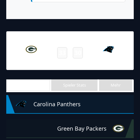
24.12.2023
19:00
NFL 2023-2024
/
Regular Season
/
Week16
33
30
Packers
Panthers
Final
Team Stats
Spieler Stats
Mehr
Carolina Panthers
Green Bay Packers