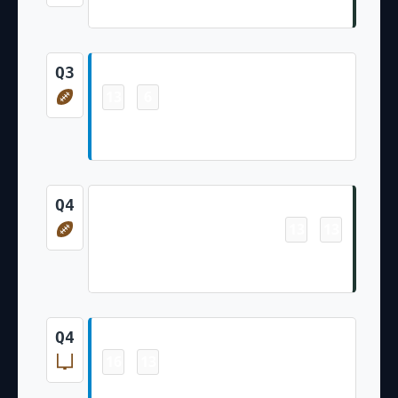
Brandon McManus 27 Yd Field Goal
Touchdown
Q3
13
6
-
Rico Dowdle 1 Yd Rush (Ryan Fitzgerald
PAT Failed)
Touchdown
Q4
13
13
-
Josh Jacobs 1 Yd Rush (Brandon
McManus Kick)
Field Goal
Q4
16
13
-
Ryan Fitzgerald 49 Yd Field Goal