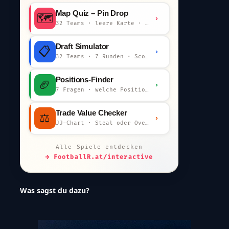
Map Quiz – Pin Drop
🗺️
›
32 Teams · leere Karte · km-Wertung
Draft Simulator
📋
›
32 Teams · 7 Runden · Scout-Kommentar
Positions-Finder
🏈
›
7 Fragen · welche Position bist du?
Trade Value Checker
⚖️
›
JJ-Chart · Steal oder Overpay?
Alle Spiele entdecken
→ FootballR.at/interactive
Was sagst du dazu?