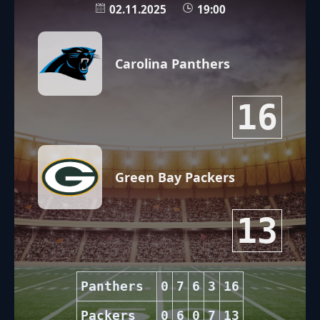
02.11.2025
19:00
Carolina Panthers
16
Green Bay Packers
13
Panthers
0
7
6
3
16
Packers
0
6
0
7
13