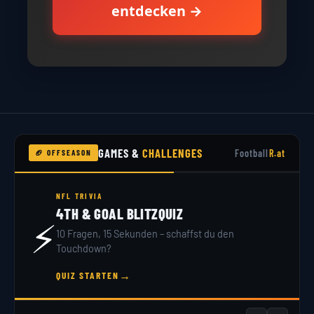
entdecken →
GAMES &
CHALLENGES
Football
R.at
🏈 OFFSEASON
NFL TRIVIA
4TH & GOAL BLITZQUIZ
⚡
10 Fragen, 15 Sekunden – schaffst du den
Touchdown?
→
QUIZ STARTEN