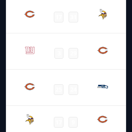
09.01.2022
19:00
NFL 2021-2022
/
Regular Season
/
Week18
17
31
Bears
Vikings
Final
02.01.2022
19:00
NFL 2021-2022
/
Regular Season
/
Week17
3
29
Giants
Bears
Final
26.12.2021
22:05
NFL 2021-2022
/
Regular Season
/
Week16
25
24
Bears
Seahawks
Final
21.12.2021
2:15
NFL 2021-2022
/
Regular Season
/
Week15
17
9
Vikings
Bears