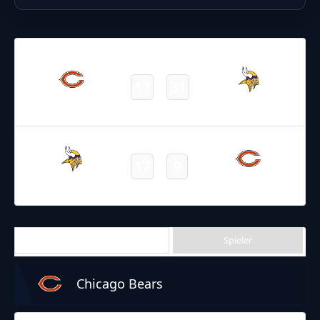
09.01.2022
19:00
NFL 2021-2022
/
Regular Season
/
Week18
17
31
Bears
Vikings
Final
21.12.2021
2:15
NFL 2021-2022
/
Regular Season
/
Week15
17
9
Vikings
Bears
Final
Letzte Spiele
Spieler
Chicago Bears