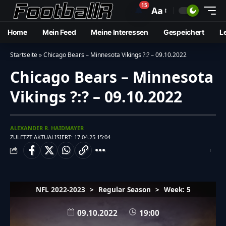
15
🔔
Aa
Home
Mein Feed
Meine Interessen
Gespeichert
L
Startseite
»
Chicago Bears – Minnesota Vikings ?:? – 09.10.2022
Chicago Bears – Minnesota
Vikings ?:? – 09.10.2022
ALEXANDER R. HAIDMAYER
ZULETZT AKTUALISIERT: 17.04.25 15:04
NFL 2022-2023
>
Regular Season
>
Week: 5
09.10.2022
19:00