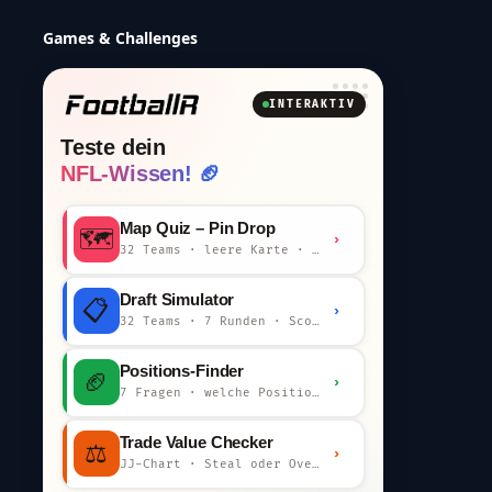
Games & Challenges
INTERAKTIV
Teste dein
NFL-Wissen! 🏈
Map Quiz – Pin Drop
🗺️
›
32 Teams · leere Karte · km-Wertung
Draft Simulator
📋
›
32 Teams · 7 Runden · Scout-Kommentar
Positions-Finder
🏈
›
7 Fragen · welche Position bist du?
Trade Value Checker
⚖️
›
JJ-Chart · Steal oder Overpay?