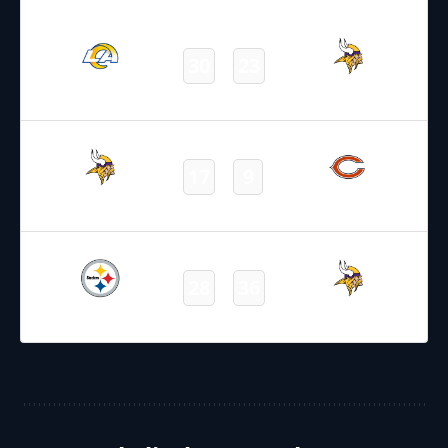
26.12.2021
19:00
NFL 2021-2022
/
Regular Season
/
Week16
30
23
Rams
Vikings
Final
21.12.2021
2:15
NFL 2021-2022
/
Regular Season
/
Week15
17
9
Vikings
Bears
Final
10.12.2021
2:20
NFL 2021-2022
/
Regular Season
/
Week14
28
36
Steelers
Vikings
Final