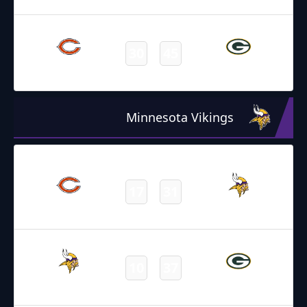
Final
13.12.2021
2:20
NFL 2021-2022
/
Regular Season
/
Week14
30
45
Bears
Packers
Final
Minnesota Vikings
09.01.2022
19:00
NFL 2021-2022
/
Regular Season
/
Week18
17
31
Bears
Vikings
Final
03.01.2022
2:20
NFL 2021-2022
/
Regular Season
/
Week17
10
37
Vikings
Packers
Final