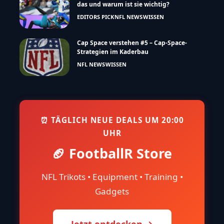
das und warum ist sie wichtig?
EDITORS PICK
NFL NEWS
WISSEN
Cap Space verstehen #5 – Cap-Space-
Strategien im Kaderbau
NFL NEWS
WISSEN
⏰ TÄGLICH NEUE DEALS UM 20:00
UHR
🏈 FootballR Store
NFL Trikots • Equipment • Training •
Gadgets
Jetzt entdecken →