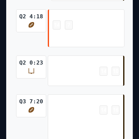
Touchdown
Q2 4:18
14
7
-
Noah Fant 1 Yd pass from Joe
Burrow (Evan McPherson Kick)
Field Goal
Q2 0:23
14
10
-
Andre Szmyt 45 Yd Field Goal
Touchdown
Q3 7:20
14
16
-
Cedric Tillman 5 Yd pass from
Joe Flacco (Andre Szmyt PAT
Failed)