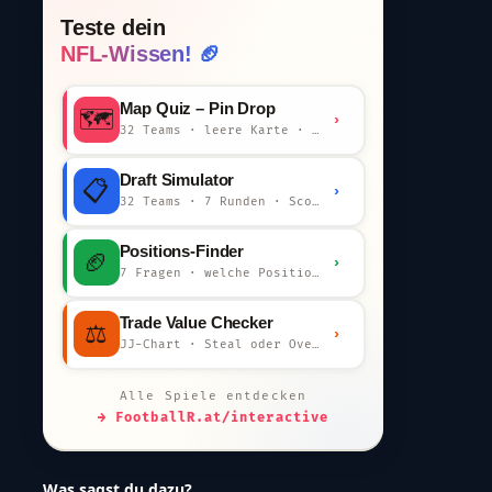
Teste dein
NFL-Wissen! 🏈
Map Quiz – Pin Drop
🗺️
›
32 Teams · leere Karte · km-Wertung
Draft Simulator
📋
›
32 Teams · 7 Runden · Scout-Kommentar
Positions-Finder
🏈
›
7 Fragen · welche Position bist du?
Trade Value Checker
⚖️
›
JJ-Chart · Steal oder Overpay?
Alle Spiele entdecken
→ FootballR.at/interactive
Was sagst du dazu?