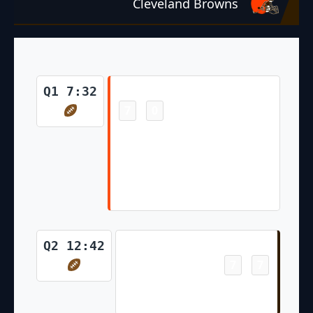
Cleveland Browns
Touchdown
Q1 7:32
7
0
-
C.Brown right guard for 5
yards, TOUCHDOWN.
E.McPherson extra point is
GOOD, Center-W.Wagner,
Holder-R.Rehkow.
Touchdown
Q2 12:42
7
7
-
Raheim Sanders 1 Yd Rush
(Andre Szmyt Kick)