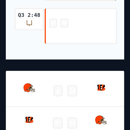
Field Goal
Q3 2:48
17
16
-
Evan McPherson 35 Yd Field
Goal
22.12.2024
19:00
NFL 2024-2025
/
Regular Season
/
Week16
6
24
Browns
Bengals
Final
20.10.2024
19:00
NFL 2024-2025
/
Regular Season
/
Week7
21
14
Bengals
Browns