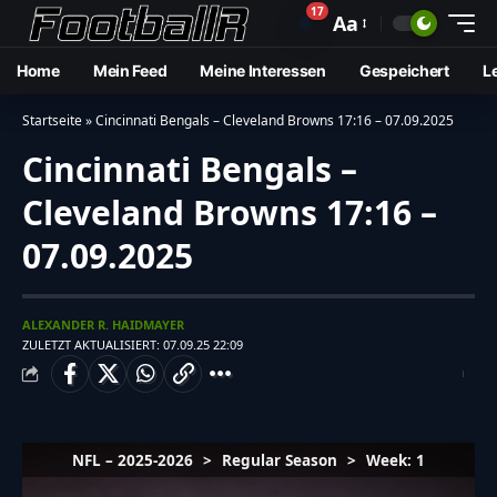
17
🔔
Aa
Home
Mein Feed
Meine Interessen
Gespeichert
L
Startseite
»
Cincinnati Bengals – Cleveland Browns 17:16 – 07.09.2025
Cincinnati Bengals –
Cleveland Browns 17:16 –
07.09.2025
ALEXANDER R. HAIDMAYER
ZULETZT AKTUALISIERT: 07.09.25 22:09
NFL – 2025-2026
>
Regular Season
>
Week: 1