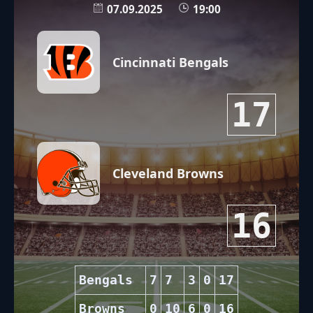
07.09.2025
19:00
Cincinnati Bengals
17
Cleveland Browns
16
Bengals
7
7
3
0
17
Browns
0
10
6
0
16