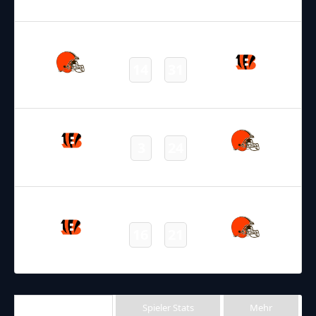
Final
07.01.2024
19:00
NFL 2023-2024
/
Regular Season
/
Week18
14
31
Browns
Bengals
Final
10.09.2023
19:00
NFL 2023-2024
/
Regular Season
/
Week1
3
24
Bengals
Browns
Final
09.01.2022
19:00
NFL 2021-2022
/
Regular Season
/
Week18
16
21
Bengals
Browns
Final
Team Stats
Spieler Stats
Mehr