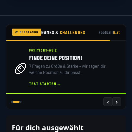
GAMES &
CHALLENGES
Football
R.at
🏈 OFFSEASON
NFL TRIVIA
4TH & GOAL BLITZQUIZ
⚡
10 Fragen, 15 Sekunden – schaffst du den
Touchdown?
→
QUIZ STARTEN
‹
›
Für dich ausgewählt