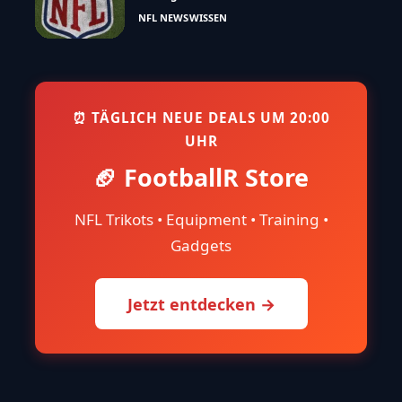
NFL NEWS
WISSEN
⏰ TÄGLICH NEUE DEALS UM 20:00
UHR
🏈 FootballR Store
NFL Trikots • Equipment • Training •
Gadgets
Jetzt entdecken →