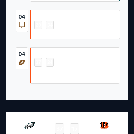
Field Goal
Q4
20
34
-
Evan McPherson 51 Yd Field Goal
Touchdown
Q4
27
34
-
Tanner Hudson 12 Yd pass from
Desmond Ridder (Evan McPherson Kick)
27.10.2024
18:00
NFL 2024-2025
/
Regular Season
/
Week8
37
17