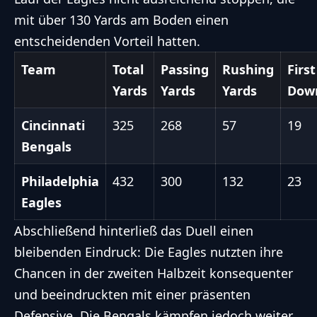
mit über 130 Yards am Boden einen
entscheidenden Vorteil hatten.
Team
Total
Passing
Rushing
First
Yards
Yards
Yards
Dow
Cincinnati
325
268
57
19
Bengals
Philadelphia
432
300
132
23
Eagles
Abschließend hinterließ das Duell einen
bleibenden Eindruck: Die Eagles nutzten ihre
Chancen in der zweiten Halbzeit konsequenter
und beeindruckten mit einer präsenten
Defensive. Die Bengals kämpfen jedoch weiter