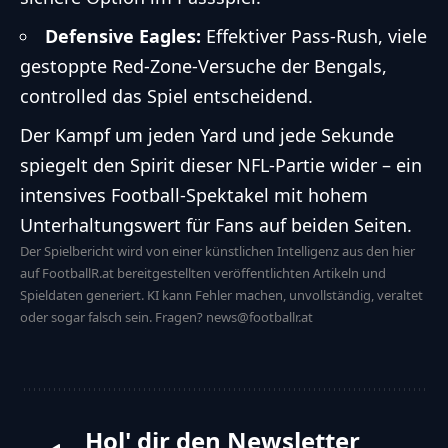
Defensive Eagles:
Effektiver Pass-Rush, viele
gestoppte Red-Zone-Versuche der Bengals,
controlled das Spiel entscheidend.
Der Kampf um jeden Yard und jede Sekunde
spiegelt den Spirit dieser NFL-Partie wider – ein
intensives Football-Spektakel mit hohem
Unterhaltungswert für Fans auf beiden Seiten.
Der Spielbericht wird von einer künstlichen Intelligenz aus den hier
auf FootballR.at bereitgestellten veröffentlichten Artikeln und
Spieldaten generiert. KI kann Fehler machen, unvollständig, veraltet
oder sogar falsch sein. Fragen? news@footballr.at
Hol' dir den Newsletter