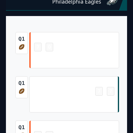
Philadelphia Eagles
Touchdown
Q1
7
0
-
Tanner Hudson 12 Yd pass from Joe
Burrow (Evan McPherson Kick)
Touchdown
Q1
7
7
-
Tanner McKee 1 Yd Rush (Jake Elliott
Kick)
Touchdown
Q1