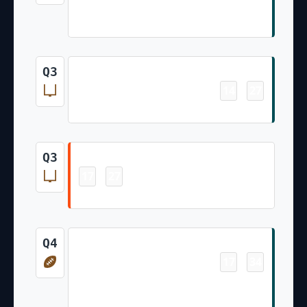
Darius Cooper 20 Yd pass from Tanner
McKee (Jake Elliott Kick)
Field Goal
Q3
14
27
-
Jake Elliott 23 Yd Field Goal
Field Goal
Q3
17
27
-
Evan McPherson 36 Yd Field Goal
Touchdown
Q4
17
34
-
ShunDerrick Powell 2 Yd Rush (Jake
Elliott Kick)