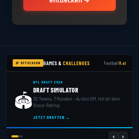
entdecken →
GAMES &
CHALLENGES
Football
R.at
🏈 OFFSEASON
NFL DRAFT 2026
DRAFT SIMULATOR
🏟️
32 Teams, 7 Runden – du bist GM. Hol dir dein
Scout-Rating!
→
JETZT DRAFTEN
‹
›