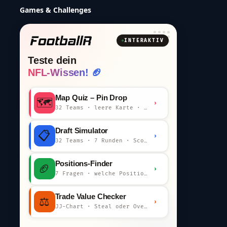
Games & Challenges
INTERAKTIV
Teste dein
NFL-Wissen! 🏈
Map Quiz – Pin Drop
🗺️
›
32 Teams · leere Karte · km-Wertung
Draft Simulator
📋
›
32 Teams · 7 Runden · Scout-Kommentar
Positions-Finder
🏈
›
7 Fragen · welche Position bist du?
Trade Value Checker
⚖️
›
JJ-Chart · Steal oder Overpay?