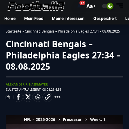
17
🔔
Aa
Home
Mein Feed
Meine Interessen
Gespeichert
L
Startseite
»
Cincinnati Bengals – Philadelphia Eagles 27:34 – 08.08.2025
Cincinnati Bengals –
Philadelphia Eagles 27:34 –
08.08.2025
ALEXANDER R. HAIDMAYER
ZULETZT AKTUALISIERT: 08.08.25 4:51
NFL – 2025-2026
>
Preseason
>
Week: 1