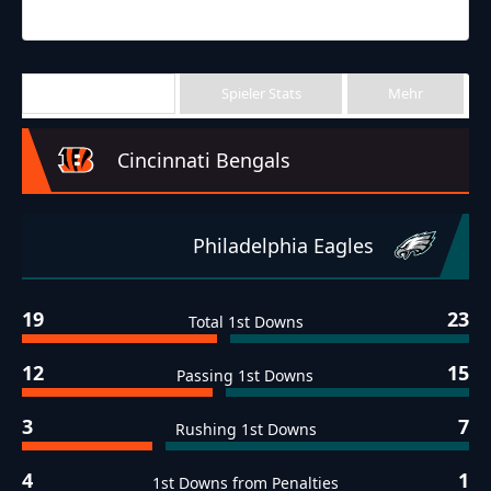
Eagles
Bengals
Final
Team Stats
Spieler Stats
Mehr
Cincinnati Bengals
Philadelphia Eagles
19
23
Total 1st Downs
12
15
Passing 1st Downs
3
7
Rushing 1st Downs
4
1
1st Downs from Penalties