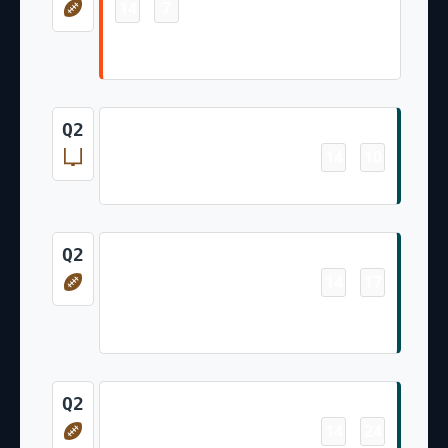
14
7
-
Ja'Marr Chase 36 Yd pass from Joe
Burrow (Evan McPherson Kick)
Field Goal
Q2
14
10
-
Jake Elliott 44 Yd Field Goal
Touchdown
Q2
14
17
-
Ainias Smith 6 Yd pass from Tanner
McKee (Braden Mann Kick)
Touchdown
Q2
14
24
-