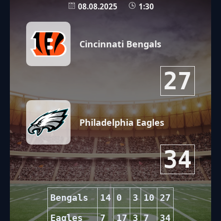
08.08.2025
1:30
Cincinnati Bengals
27
Philadelphia Eagles
34
Bengals
14
0
3
10
27
Eagles
7
17
3
7
34