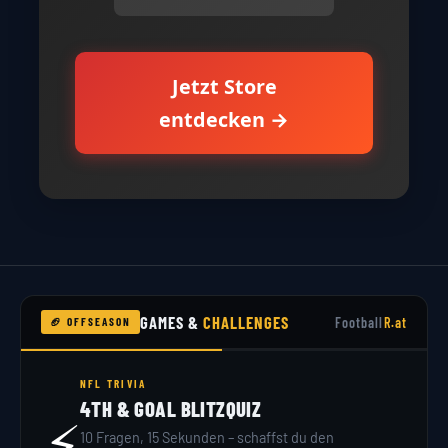
Jetzt Store
entdecken →
GAMES &
CHALLENGES
Football
R.at
🏈 OFFSEASON
NFL TRIVIA
4TH & GOAL BLITZQUIZ
⚡
10 Fragen, 15 Sekunden – schaffst du den