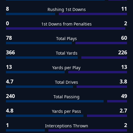
8
11
Rushing 1st Downs
0
2
1st Downs from Penalties
78
60
Total Plays
366
226
Total Yards
13
13
Yards per Play
4.7
3.8
Total Drives
240
49
Total Passing
4.8
2.7
Yards per Pass
1
2
Interceptions Thrown