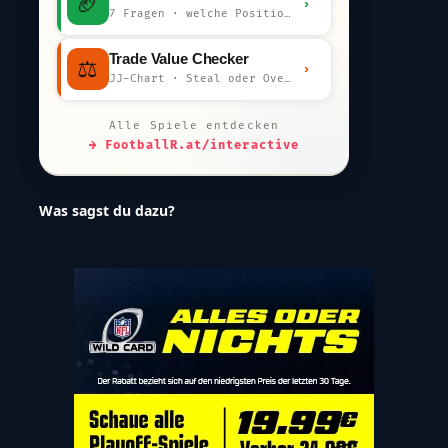
🏈
›
7 Fragen · welche Position bist du?
Trade Value Checker
⚖️
›
JJ-Chart · Steal oder Overpay?
Alle Spiele entdecken
→ FootballR.at/interactive
Was sagst du dazu?