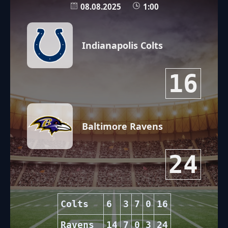
08.08.2025
1:00
Indianapolis Colts
16
Baltimore Ravens
24
Colts
6
3
7
0
16
Ravens
14
7
0
3
24