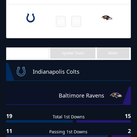
12.10.2021
2:15
NFL 2021-2022
/
Regular Season
/
Week5
25
31
Colts
Ravens
Final
Team Stats
Spieler Stats
Mehr
Indianapolis Colts
Baltimore Ravens
19
15
Total 1st Downs
11
2
Passing 1st Downs