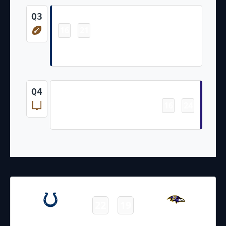
Touchdown
Q3
16
21
-
Khalil Herbert 1 Yd Rush (Maddux
Trujillo Kick)
Field Goal
Q4
16
24
-
Tyler Loop 52 Yd Field Goal
24.09.2023
19:00
NFL 2023-2024
/
Regular Season
/
Week3
22
19
Colts
Ravens
Final