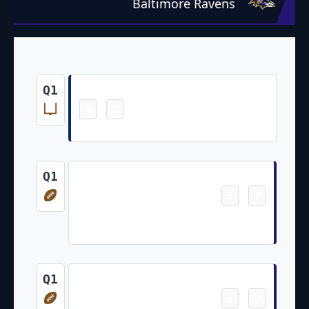
Baltimore Ravens
Field Goal
Q1
3
0
-
Spencer Shrader 53 Yd Field Goal
Touchdown
Q1
3
7
-
Keaton Mitchell 22 Yd Rush (Tyler Loop
Kick)
Touchdown
Q1
3
14
-