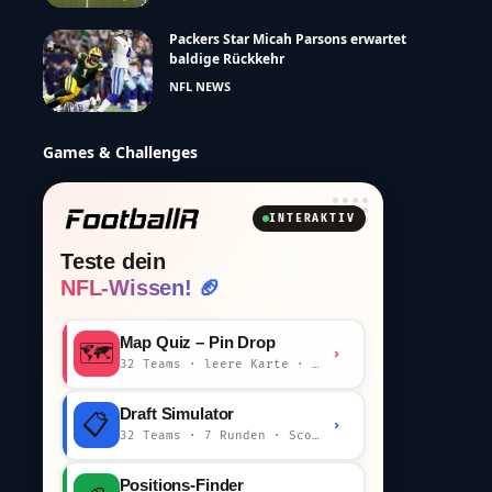
Packers Star Micah Parsons erwartet
baldige Rückkehr
NFL NEWS
Games & Challenges
INTERAKTIV
Teste dein
NFL-Wissen! 🏈
Map Quiz – Pin Drop
🗺️
›
32 Teams · leere Karte · km-Wertung
Draft Simulator
📋
›
32 Teams · 7 Runden · Scout-Kommentar
Positions-Finder