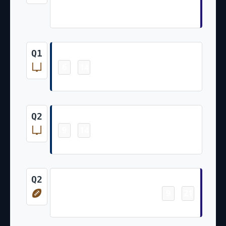
LaJohntay Wester 87 Yd Punt Return
(Tyler Loop Kick)
Field Goal
Q1
6
14
-
Spencer Shrader 33 Yd Field Goal
Field Goal
Q2
9
14
-
Spencer Shrader 39 Yd Field Goal
Touchdown
Q2
9
21
-
Rasheen Ali 2 Yd Rush (Tyler Loop Kick)