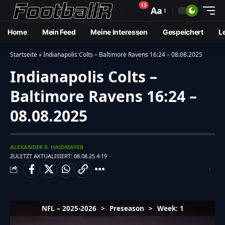
13
🔔
Aa
Home
Mein Feed
Meine Interessen
Gespeichert
L
Startseite
»
Indianapolis Colts – Baltimore Ravens 16:24 – 08.08.2025
Indianapolis Colts –
Baltimore Ravens 16:24 –
08.08.2025
ALEXANDER R. HAIDMAYER
ZULETZT AKTUALISIERT: 08.08.25 4:19
NFL – 2025-2026
>
Preseason
>
Week: 1