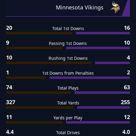
Minnesota Vikings
20
16
Total 1st Downs
9
10
Passing 1st Downs
10
4
Rushing 1st Downs
1
2
1st Downs from Penalties
74
63
Total Plays
327
255
Total Yards
11
12
Yards per Play
4.4
4.0
Total Drives