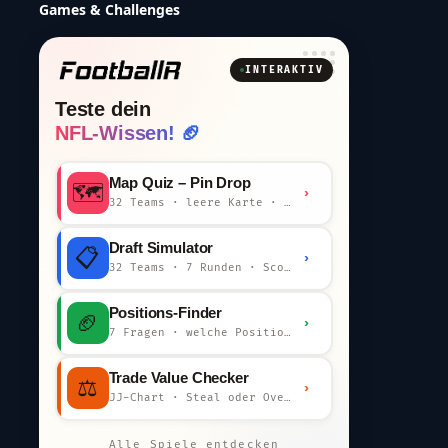
Games & Challenges
INTERAKTIV
Teste dein
NFL-Wissen! 🏈
Map Quiz – Pin Drop
🗺️
›
32 Teams · leere Karte · km-Wertung
Draft Simulator
📋
›
32 Teams · 7 Runden · Scout-Kommentar
Positions-Finder
🏈
›
7 Fragen · welche Position bist du?
Trade Value Checker
⚖️
›
JJ-Chart · Steal oder Overpay?
Alle Spiele entdecken