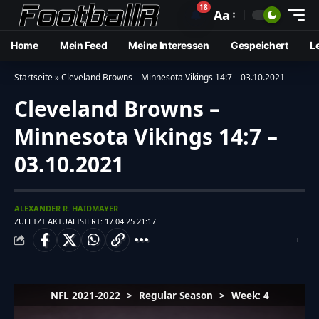
18
🔔
Aa
Home
Mein Feed
Meine Interessen
Gespeichert
L
Startseite
»
Cleveland Browns – Minnesota Vikings 14:7 – 03.10.2021
Cleveland Browns –
Minnesota Vikings 14:7 –
03.10.2021
ALEXANDER R. HAIDMAYER
ZULETZT AKTUALISIERT: 17.04.25 21:17
NFL 2021-2022
>
Regular Season
>
Week: 4