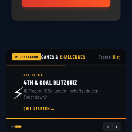
GAMES &
CHALLENGES
Football
R.at
🏈 OFFSEASON
NFL TRIVIA
4TH & GOAL BLITZQUIZ
⚡
10 Fragen, 15 Sekunden – schaffst du den
Touchdown?
→
QUIZ STARTEN
‹
›