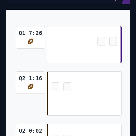
Touchdown
Q1 7:26
0
7
-
Justin Jefferson 12 Yd pass from
Kirk Cousins (Greg Joseph Kick)
Touchdown
Q2 1:16
8
7
-
Kareem Hunt 1 Yd Run (Baker
Mayfield Pass to Andy Janovich
for Two-Point Conversion)
Field Goal
Q2 0:02