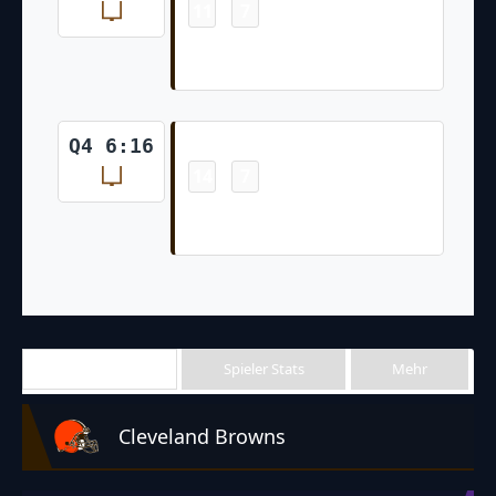
11
7
-
Chase McLaughlin 48 Yd Field
Goal
Field Goal
Q4 6:16
14
7
-
Chase McLaughlin 53 Yd Field
Goal
Team Stats
Spieler Stats
Mehr
Cleveland Browns