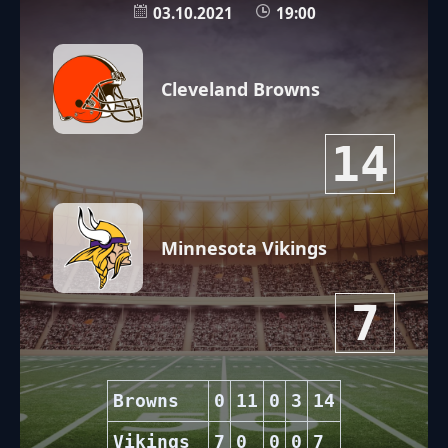
03.10.2021
19:00
Cleveland Browns
14
Minnesota Vikings
7
Browns
0
11
0
3
14
Vikings
7
0
0
0
7