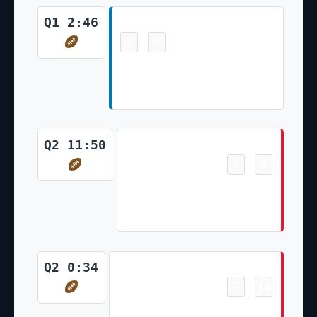
Touchdown
Q1 2:46
7
0
-
Amon-Ra St. Brown 9 Yd pass
from Jared Goff (Riley Patterson
Kick)
Touchdown
Q2 11:50
7
7
-
Rashee Rice 1 Yd pass from
Patrick Mahomes (Harrison
Butker Kick)
Touchdown
Q2 0:34
7
14
-
Blake Bell 4 Yd pass from