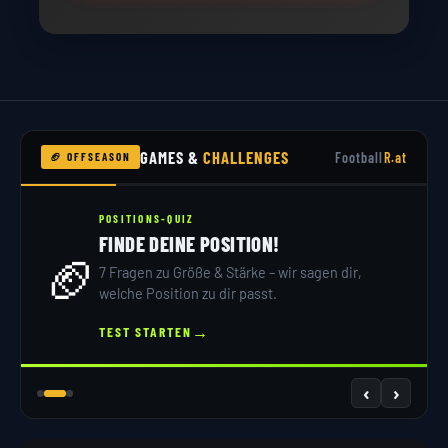
GAMES &
CHALLENGES
Football
R.at
🏈 OFFSEASON
POSITIONS-QUIZ
FINDE DEINE POSITION!
🏈
7 Fragen zu Größe & Stärke – wir sagen dir,
welche Position zu dir passt.
→
TEST STARTEN
‹
›