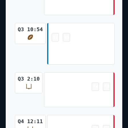
Patrick Mahomes (Harrison
Butker Kick)
Touchdown
Q3 10:54
14
14
-
Brian Branch 50 Yd
Interception Return (Riley
Patterson Kick)
Field Goal
Q3 2:10
14
17
-
Harrison Butker 35 Yd Field
Goal
Field Goal
Q4 12:11