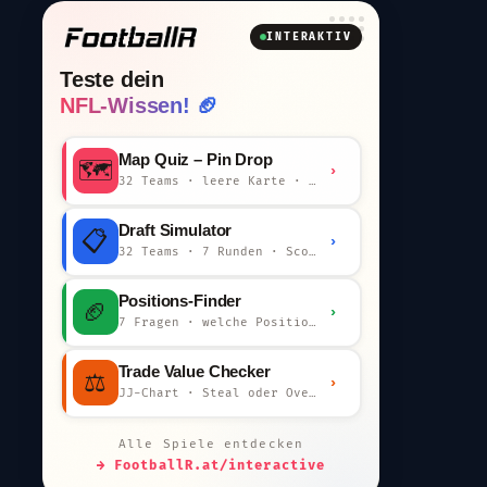
INTERAKTIV
Teste dein
NFL-Wissen! 🏈
Map Quiz – Pin Drop
🗺️
›
32 Teams · leere Karte · km-Wertung
Draft Simulator
📋
›
32 Teams · 7 Runden · Scout-Kommentar
Positions-Finder
🏈
›
7 Fragen · welche Position bist du?
Trade Value Checker
⚖️
›
JJ-Chart · Steal oder Overpay?
Alle Spiele entdecken
→ FootballR.at/interactive