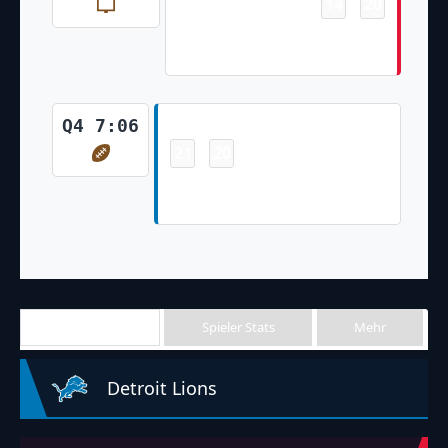
14
20
-
Harrison Butker 39 Yd Field
Goal
Touchdown
Q4 7:06
21
20
-
David Montgomery 8 Yd Run
(Riley Patterson Kick)
Team Stats
Spieler Stats
Mehr
Detroit Lions