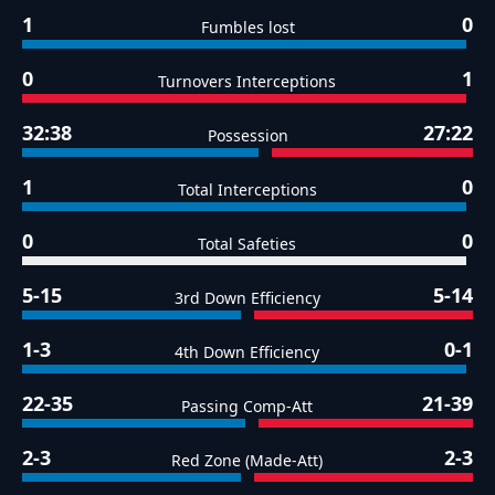
1
0
Fumbles lost
0
1
Turnovers Interceptions
32:38
27:22
Possession
1
0
Total Interceptions
0
0
Total Safeties
5-15
5-14
3rd Down Efficiency
1-3
0-1
4th Down Efficiency
22-35
21-39
Passing Comp-Att
2-3
2-3
Red Zone (Made-Att)