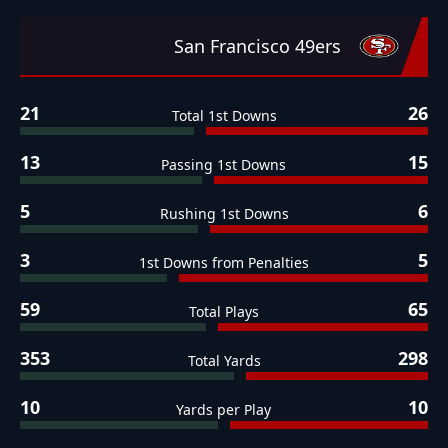
San Francisco 49ers
21
26
Total 1st Downs
13
15
Passing 1st Downs
5
6
Rushing 1st Downs
3
5
1st Downs from Penalties
59
65
Total Plays
353
298
Total Yards
10
10
Yards per Play