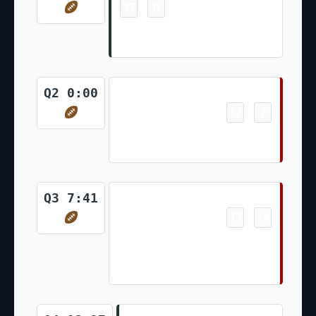
17
0
-
Aaron Jones 3 Yd Run (Mason
Crosby Kick)
Touchdown
Q2 0:00
17
7
-
Trey Lance 1 Yd Run (Robbie
Gould Kick)
Touchdown
Q3 7:41
17
14
-
Brandon Aiyuk 8 Yd pass from
Jimmy Garoppolo (Robbie
Gould Kick)