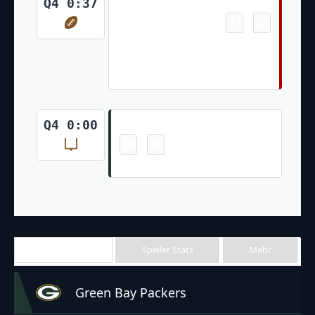
Touchdown
Q4 0:37
27
28
-
Kyle Juszczyk 12 Yd pass from
Jimmy Garoppolo (Robbie
Gould Kick)
Field Goal
Q4 0:00
30
28
-
Mason Crosby 51 Yd Field Goal
Team Stats
Spieler Stats
Mehr
Green Bay Packers