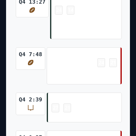
Touchdown
Q4 13:27
24
14
-
Marquez Valdes-Scantling 12
Yd pass from Aaron Rodgers
(Mason Crosby Kick)
Touchdown
Q4 7:48
24
21
-
Trey Sermon 1 Yd Run (Robbie
Gould Kick)
Field Goal
Q4 2:39
27
21
-
Mason Crosby 38 Yd Field Goal