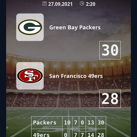
27.09.2021
2:20
Green Bay Packers
30
San Francisco 49ers
28
Packers
10
7
0
13
30
49ers
0
7
7
14
28