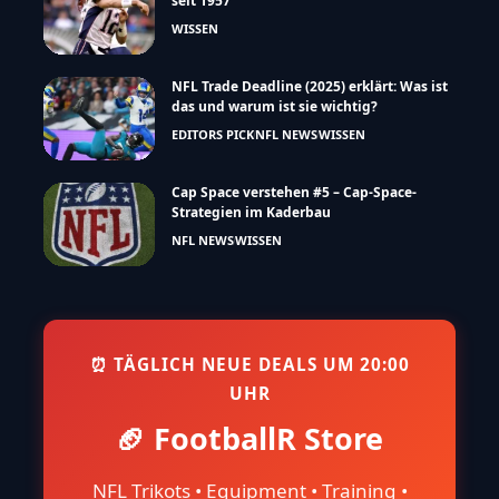
seit 1957
WISSEN
NFL Trade Deadline (2025) erklärt: Was ist
das und warum ist sie wichtig?
EDITORS PICK
NFL NEWS
WISSEN
Cap Space verstehen #5 – Cap-Space-
Strategien im Kaderbau
NFL NEWS
WISSEN
⏰ TÄGLICH NEUE DEALS UM 20:00
UHR
🏈 FootballR Store
NFL Trikots • Equipment • Training •