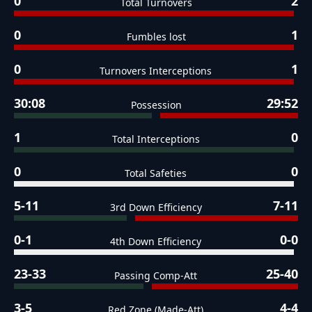
0
2
Total Turnovers
0
1
Fumbles lost
0
1
Turnovers Interceptions
30:08
29:52
Possession
1
0
Total Interceptions
0
0
Total Safeties
5-11
7-11
3rd Down Efficiency
0-1
0-0
4th Down Efficiency
23-33
25-40
Passing Comp-Att
3-5
4-4
Red Zone (Made-Att)