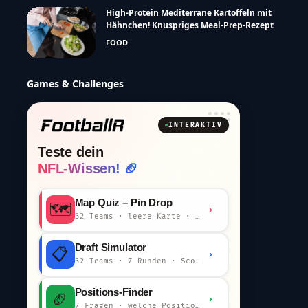
High-Protein Mediterrane Kartoffeln mit
Hähnchen! Knuspriges Meal-Prep-Rezept
FOOD
Games & Challenges
INTERAKTIV
Teste dein
NFL-Wissen! 🏈
Map Quiz – Pin Drop
🗺️
›
32 Teams · leere Karte · km-Wertung
Draft Simulator
📋
›
32 Teams · 7 Runden · Scout-Kommentar
Positions-Finder
🏈
›
7 Fragen · welche Position bist du?