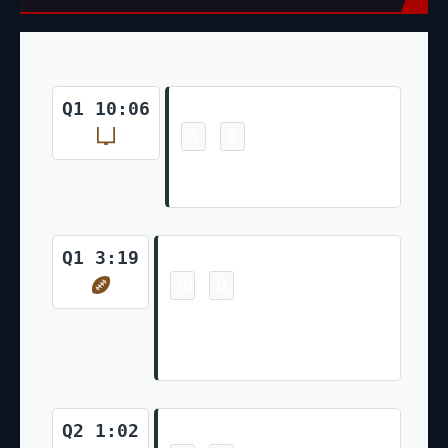
Field Goal
Q1 10:06
3
0
-
Mason Crosby 54 Yd Field
Goal
Touchdown
Q1 3:19
10
0
-
Davante Adams 1 Yd pass from
Aaron Rodgers (Mason Crosby
Kick)
Touchdown
Q2 1:02