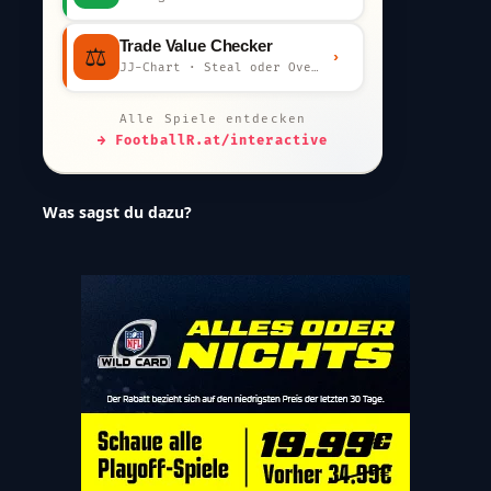
Trade Value Checker
⚖️
›
JJ-Chart · Steal oder Overpay?
Alle Spiele entdecken
→ FootballR.at/interactive
Was sagst du dazu?