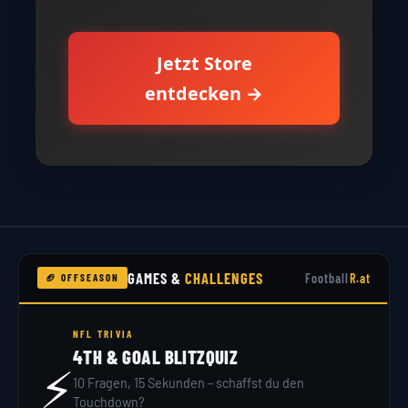
Jetzt Store
entdecken →
GAMES &
CHALLENGES
Football
R.at
🏈 OFFSEASON
NFL DRAFT 2026
DRAFT SIMULATOR
🏟️
32 Teams, 7 Runden – du bist GM. Hol dir dein
Scout-Rating!