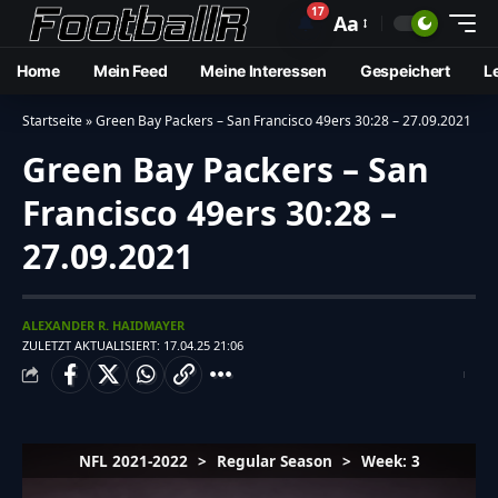
17
🔔
Aa
Home
Mein Feed
Meine Interessen
Gespeichert
L
Startseite
»
Green Bay Packers – San Francisco 49ers 30:28 – 27.09.2021
Green Bay Packers – San
Francisco 49ers 30:28 –
27.09.2021
ALEXANDER R. HAIDMAYER
ZULETZT AKTUALISIERT: 17.04.25 21:06
NFL 2021-2022
>
Regular Season
>
Week: 3