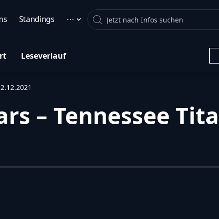
Search
ms
Standings
⋯
rt
Leseverlauf
12.12.2021
ars – Tennessee Tita