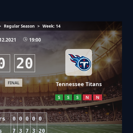
>
Regular Season
>
Week: 14
12.2021
19:00
0
20
FINAL
Tennessee Titans
S
S
S
N
N
rs
0
0
0
0
0
s
7
3
7
3
20