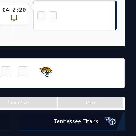
Field Goal
Q4 2:20
0
20
-
Randy Bullock 29 Yd Field Goal
NFL 2021-2022
/
Regular Season
/
Week5
Jacksonville
37
19
-
Jaguars
Final
Spieler Stats
Mehr
Tennessee Titans