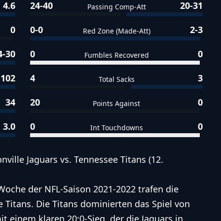
4.6
24-40
20-31
Passing Comp-Att
0
0-0
2-3
Red Zone (Made-Att)
4-30
0
0
Fumbles Recovered
102
4
3
Total Sacks
34
20
0
Points Against
3.0
0
0
Int Touchdowns
ille Jaguars vs. Tennessee Titans (12.
. Woche der NFL-Saison 2021-2022 trafen die
e Titans. Die Titans dominierten das Spiel von
t einem klaren 20:0-Sieg, der die Jaguars in