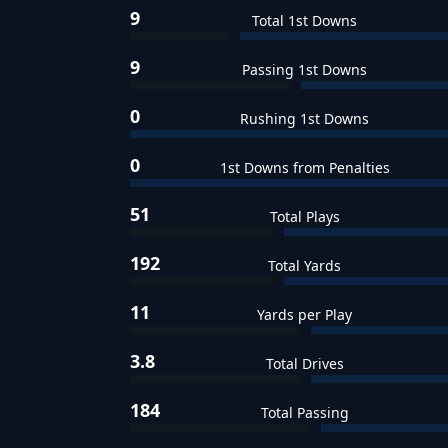
9
Total 1st Downs
9
Passing 1st Downs
0
Rushing 1st Downs
0
1st Downs from Penalties
51
Total Plays
192
Total Yards
11
Yards per Play
3.8
Total Drives
184
Total Passing