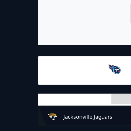
10.10.2021
19:00
Tennessee
Titans
Team Stats
Jacksonville Jaguars