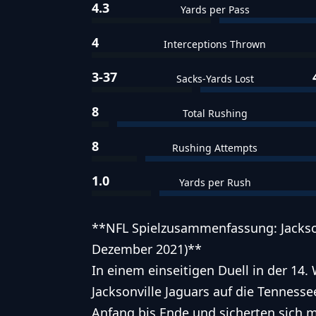
4.3
Yards per Pass
4
Interceptions Thrown
3-37
Sacks-Yards Lost
8
Total Rushing
8
Rushing Attempts
1.0
Yards per Rush
**NFL Spielzusammenfassung: Jacksonv
Dezember 2021)**
In einem einseitigen Duell in der 14
Jacksonville Jaguars auf die Tennesse
Anfang bis Ende und sicherten sich mi