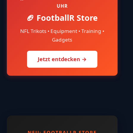
UHR
🏈 FootballR Store
NFL Trikots • Equipment • Training •
Gadgets
Jetzt entdecken →
NEU: FOOTBALLR STORE