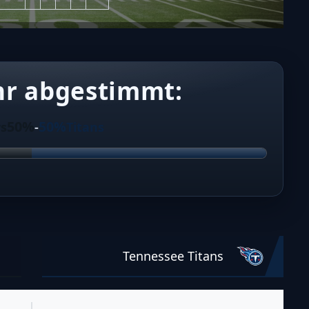
hr abgestimmt:
50%
50%
rs
-
Titans
Tennessee Titans