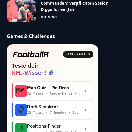
Commanders verpflichten Stefon
Diggs für ein Jahr
NFL NEWS
Games & Challenges
INTERAKTIV
Teste dein
NFL-Wissen! 🏈
Map Quiz – Pin Drop
🗺️
›
32 Teams · leere Karte · km-Wertung
Draft Simulator
📋
›
32 Teams · 7 Runden · Scout-Kommentar
Positions-Finder
🏈
›
7 Fragen · welche Position bist du?