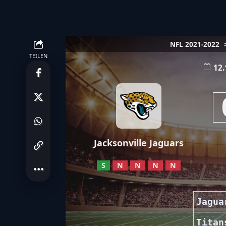
NFL 2021-2022
TEILEN
12.
Jacksonville Jaguars
S
N
N
N
N
Jagua
Titan