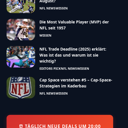
August?
NFL NEWS
WISSEN
Die Most Valuable Player (MVP) der
NFL seit 1957
WISSEN
NFL Trade Deadline (2025) erklärt:
Was ist das und warum ist sie
wichtig?
EDITORS PICK
NFL NEWS
WISSEN
Cap Space verstehen #5 – Cap-Space-
Strategien im Kaderbau
NFL NEWS
WISSEN
⏰ TÄGLICH NEUE DEALS UM 20:00