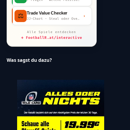
Trade Value Checker
⚖️
›
JJ-Chart · Steal oder Overpay?
Alle Spiele entdecken
→ FootballR.at/interactive
Was sagst du dazu?