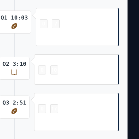
Touchdown
Q1 10:03
0
7
-
D'Onta Foreman 5 Yd Run (Randy
Bullock Kick)
Field Goal
Q2 3:10
0
10
-
Randy Bullock 44 Yd Field Goal
Touchdown
Q3 2:51
0
17
-
Ryan Tannehill 5 Yd Run (Randy
Bullock Kick)