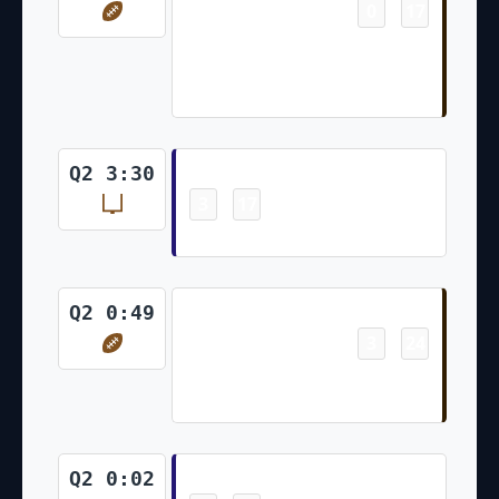
0
17
-
Austin Hooper 1 Yd pass from
Baker Mayfield (Chase
McLaughlin Kick)
Field Goal
Q2 3:30
3
17
-
Justin Tucker 50 Yd Field Goal
Touchdown
Q2 0:49
3
24
-
Myles Garrett 15 Yd Fumble
Return (Chase McLaughlin Kick)
Field Goal
Q2 0:02