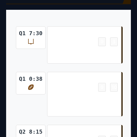
Field Goal
Q1 7:30
0
3
-
Chase McLaughlin 43 Yd Field
Goal
Touchdown
Q1 0:38
0
10
-
Jarvis Landry 9 Yd pass from
Baker Mayfield (Chase
McLaughlin Kick)
Touchdown
Q2 8:15