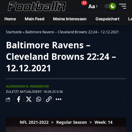
17
🔔
Aa
Home
Mein Feed
Meine Interessen
Gespeichert
L
Startseite
»
Baltimore Ravens – Cleveland Browns 22:24 – 12.12.2021
Baltimore Ravens –
Cleveland Browns 22:24 –
12.12.2021
ALEXANDER R. HAIDMAYER
ZULETZT AKTUALISIERT: 18.04.25 0:36
NFL 2021-2022
>
Regular Season
>
Week: 14