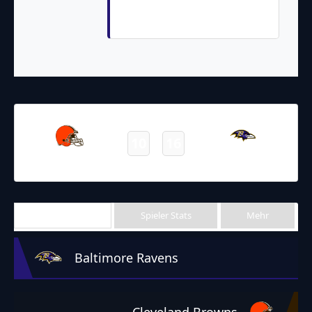
Tyler Huntley (Justin Tucker
Kick)
29.11.2021
2:20
NFL 2021-2022
/
Regular Season
/
Week12
10
16
Browns
Ravens
Final
Team Stats
Spieler Stats
Mehr
Baltimore Ravens