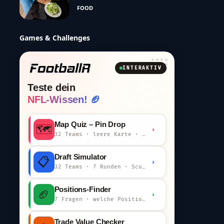
FOOD
Games & Challenges
INTERAKTIV
Teste dein
NFL-Wissen! 🏈
Map Quiz – Pin Drop
🗺️
›
32 Teams · leere Karte · km-Wertung
Draft Simulator
📋
›
32 Teams · 7 Runden · Scout-Kommentar
Positions-Finder
🏈
›
7 Fragen · welche Position bist du?
Trade Value Checker