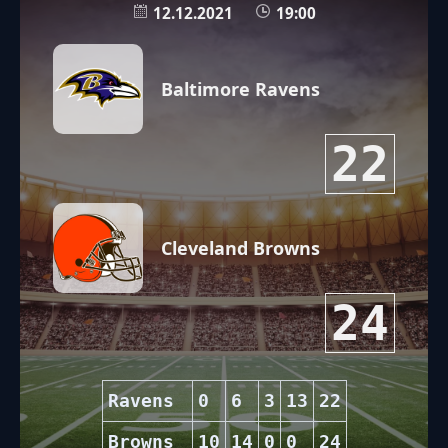
12.12.2021
19:00
Baltimore Ravens
22
Cleveland Browns
24
Ravens
0
6
3
13
22
Browns
10
14
0
0
24