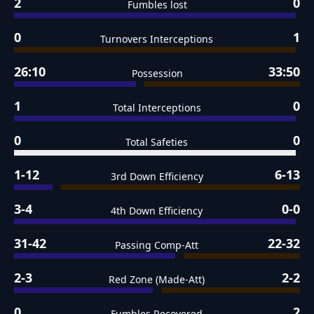
2
0
Fumbles lost
0
1
Turnovers Interceptions
26:10
33:50
Possession
1
0
Total Interceptions
0
0
Total Safeties
1-12
6-13
3rd Down Efficiency
3-4
0-0
4th Down Efficiency
31-42
22-32
Passing Comp-Att
2-3
2-2
Red Zone (Made-Att)
0
2
Fumbles Recovered