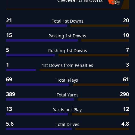
Cleveland Browns
21
20
Total 1st Downs
15
10
Passing 1st Downs
5
7
Rushing 1st Downs
1
3
1st Downs from Penalties
69
61
Total Plays
389
290
Total Yards
13
12
Yards per Play
5.6
4.8
Total Drives