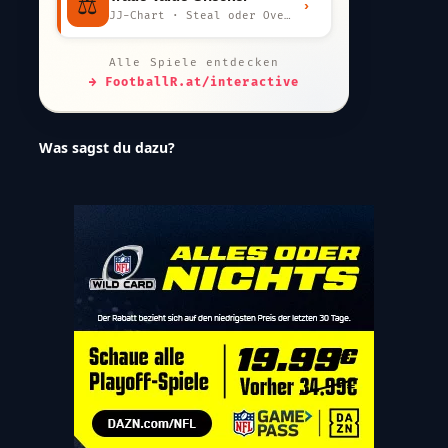
⚖️
›
JJ-Chart · Steal oder Overpay?
Alle Spiele entdecken
→ FootballR.at/interactive
Was sagst du dazu?