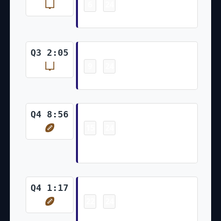
6
24
-
Justin Tucker 42 Yd Field Goal
Field Goal
Q3 2:05
9
24
-
Justin Tucker 55 Yd Field Goal
Touchdown
Q4 8:56
15
24
-
Latavius Murray 1 Yd Run (Two-
Point Pass Conversion Failed)
Touchdown
Q4 1:17
22
24
-
Mark Andrews 8 Yd pass from