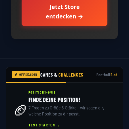
Jetzt Store
entdecken →
GAMES &
CHALLENGES
Football
R.at
🏈 OFFSEASON
POSITIONS-QUIZ
FINDE DEINE POSITION!
🏈
7 Fragen zu Größe & Stärke – wir sagen dir,
welche Position zu dir passt.
→
TEST STARTEN