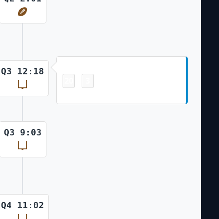
Field Goal
Q3 12:18
20
3
-
Eddy Pineiro Made 38 Yd Field Goal
Q3 9:03
Q4 11:02