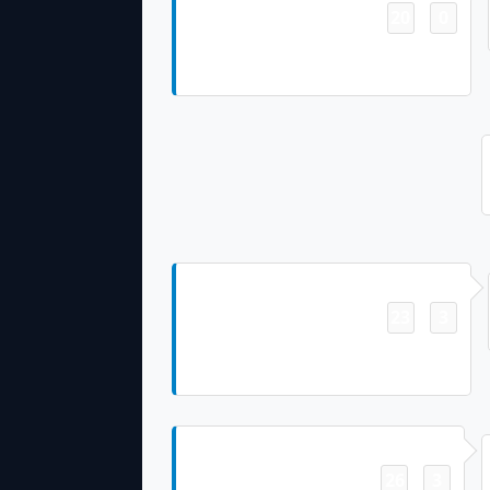
20
0
-
J.K. Dobbins 43 Yd Rush Cameron
Dicker Made Ex. Pt
Field Goal
23
3
-
Cameron Dicker Made 46 Yd Field
Goal
Field Goal
26
3
-