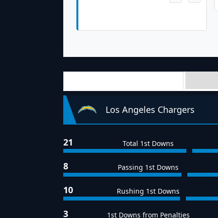
Cameron Dicker Made 42 Yd Field
Goal
Team Stats
Los Angeles Chargers
21
Total 1st Downs
8
Passing 1st Downs
10
Rushing 1st Downs
3
1st Downs from Penalties