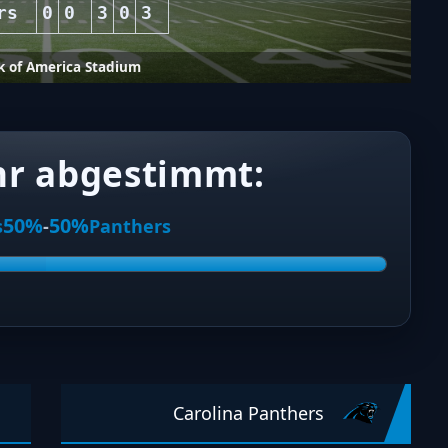
rs
0
0
3
0
3
k of America Stadium
hr abgestimmt:
50%
50%
s
-
Panthers
Carolina Panthers