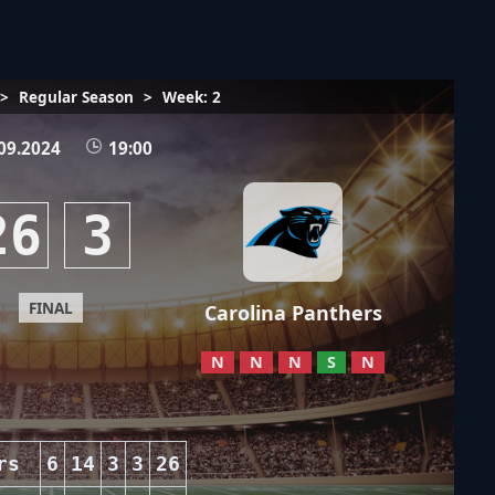
>
Regular Season
>
Week: 2
09.2024
19:00
26
3
FINAL
Carolina Panthers
N
N
N
S
N
rs
6
14
3
3
26