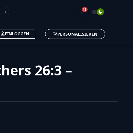
16
🔔
PERSONALISIEREN
EINLOGGEN
hers 26:3 –