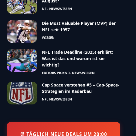
August?
NFL NEWS
WISSEN
Die Most Valuable Player (MVP) der
NFL seit 1957
WISSEN
NFL Trade Deadline (2025) erklärt:
Was ist das und warum ist sie
wichtig?
EDITORS PICK
NFL NEWS
WISSEN
Cap Space verstehen #5 – Cap-Space-
Strategien im Kaderbau
NFL NEWS
WISSEN
⏰ TÄGLICH NEUE DEALS UM 20:00