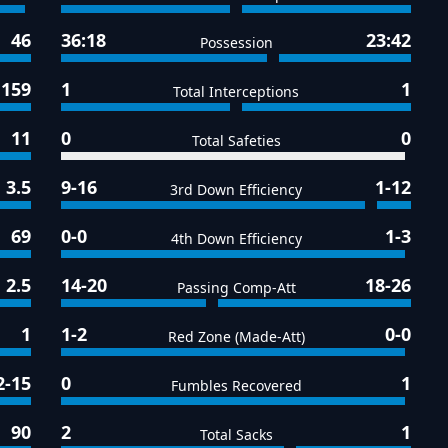
46
36:18
23:42
Possession
159
1
1
Total Interceptions
11
0
0
Total Safeties
3.5
9-16
1-12
3rd Down Efficiency
69
0-0
1-3
4th Down Efficiency
2.5
14-20
18-26
Passing Comp-Att
1
1-2
0-0
Red Zone (Made-Att)
2-15
0
1
Fumbles Recovered
90
2
1
Total Sacks