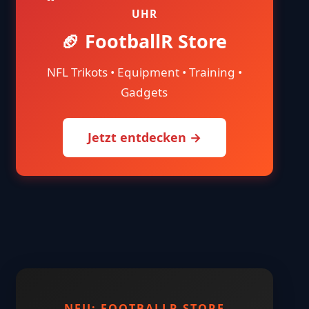
UHR
🏈 FootballR Store
NFL Trikots • Equipment • Training •
Gadgets
Jetzt entdecken →
NEU: FOOTBALLR STORE