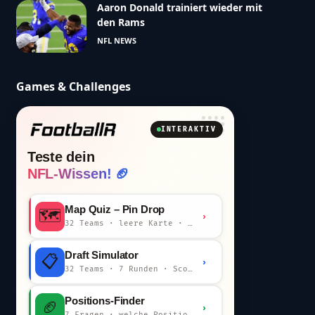
Aaron Donald trainiert wieder mit
den Rams
NFL NEWS
Games & Challenges
INTERAKTIV
Teste dein
NFL-Wissen! 🏈
Map Quiz – Pin Drop
🗺️
›
32 Teams · leere Karte · km-Wertung
Draft Simulator
📋
›
32 Teams · 7 Runden · Scout-Kommentar
Positions-Finder
🏈
›
7 Fragen · welche Position bist du?