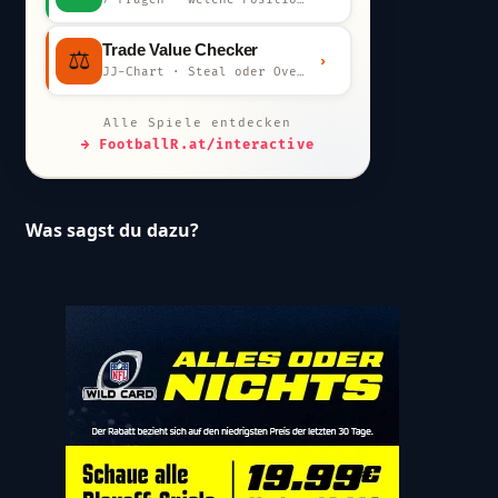
Trade Value Checker
⚖️
›
JJ-Chart · Steal oder Overpay?
Alle Spiele entdecken
→ FootballR.at/interactive
Was sagst du dazu?