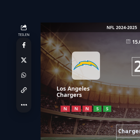
NFL 2024-2025
TEILEN
15.
Los Angeles
Chargers
N
N
N
S
S
Charge