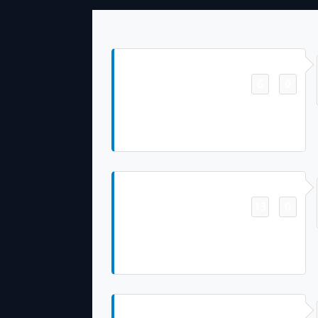
Touchdown
6
0
-
Quentin Johnston Pass From Justin
Herbert for 29 Yds Cameron Dicker
Missed Ex. Pt Attmpt
Touchdown
13
0
-
Quentin Johnston Pass From Justin
Herbert for 5 Yds Cameron Dicker
Made Ex. Pt
Touchdown