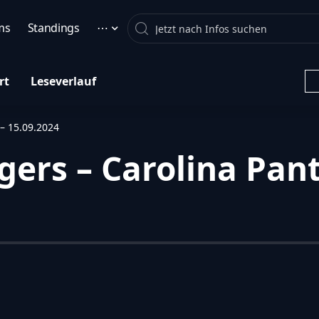
Search
ms
Standings
⋯
rt
Leseverlauf
 – 15.09.2024
ers – Carolina Pant