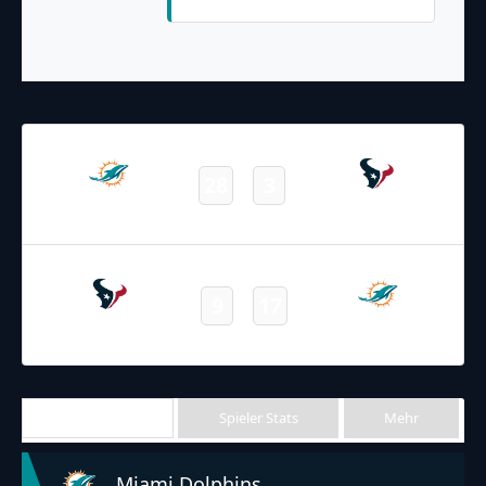
19.08.2023
22:00
NFL 2023-2024
/
Preseason
/
Week2
28
3
Dolphins
Texans
Final
07.11.2021
20:00
NFL 2021-2022
/
Regular Season
/
Week9
9
17
Texans
Dolphins
Final
Team Stats
Spieler Stats
Mehr
Miami Dolphins