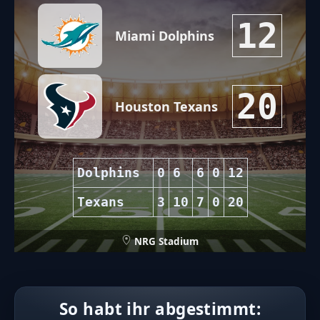
12
Miami Dolphins
20
Houston Texans
Dolphins
0
6
6
0
12
Texans
3
10
7
0
20
NRG Stadium
So habt ihr abgestimmt: