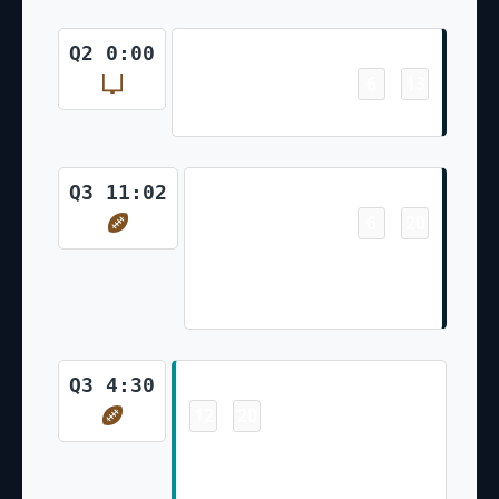
Field Goal
Q2 0:00
6
13
-
Ka'imi Fairbairn 23 Yd Field Goal
Touchdown
Q3 11:02
6
20
-
Nico Collins 6 Yd pass from
C.J. Stroud (Ka'imi Fairbairn
Kick)
Touchdown
Q3 4:30
12
20
-
Jonnu Smith 7 Yd pass from Tua
Tagovailoa (Jason Sanders PAT
Failed)