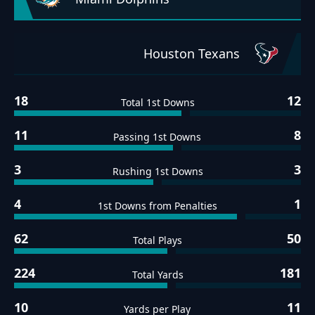
Houston Texans
18
12
Total 1st Downs
11
8
Passing 1st Downs
3
3
Rushing 1st Downs
4
1
1st Downs from Penalties
62
50
Total Plays
224
181
Total Yards
10
11
Yards per Play