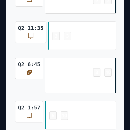
Ka'imi Fairbairn 44 Yd Field Goal
Field Goal
Q2 11:35
3
3
-
Jason Sanders 55 Yd Field Goal
Touchdown
Q2 6:45
3
10
-
Nico Collins 6 Yd pass from C.J.
Stroud (Ka'imi Fairbairn Kick)
Field Goal
Q2 1:57
6
10
-
Jason Sanders 36 Yd Field Goal