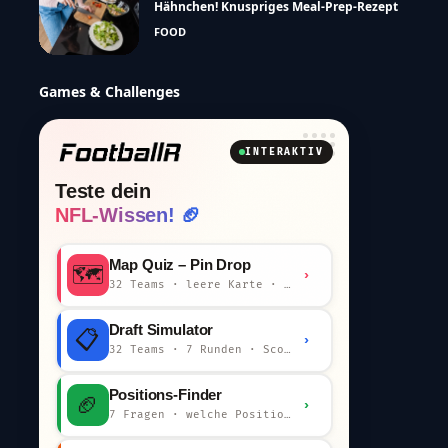
Hähnchen! Knuspriges Meal-Prep-Rezept
FOOD
Games & Challenges
INTERAKTIV
Teste dein
NFL-Wissen! 🏈
Map Quiz – Pin Drop
🗺️
›
32 Teams · leere Karte · km-Wertung
Draft Simulator
📋
›
32 Teams · 7 Runden · Scout-Kommentar
Positions-Finder
🏈
›
7 Fragen · welche Position bist du?