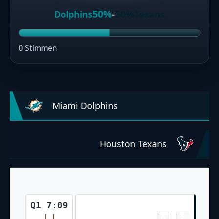
50%
50%
Dolphins
-
Texans
0 Stimmen
Miami Dolphins
Houston Texans
Field Goal
Q1 7:09
0
3
-