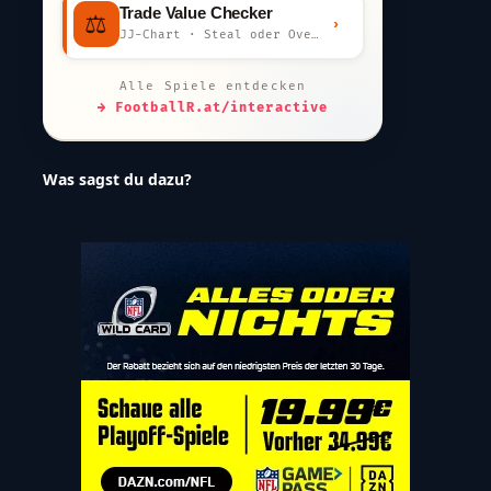
Trade Value Checker
⚖️
›
JJ-Chart · Steal oder Overpay?
Alle Spiele entdecken
→ FootballR.at/interactive
Was sagst du dazu?