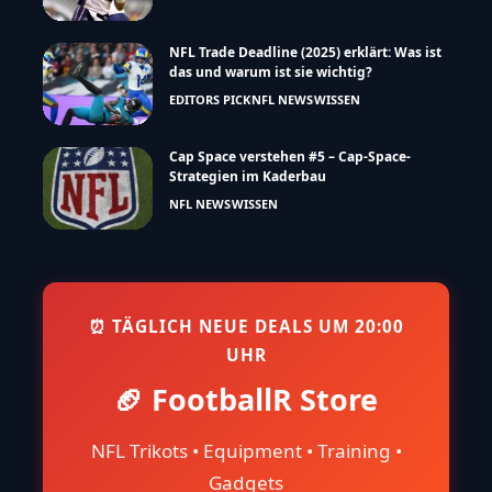
NFL Trade Deadline (2025) erklärt: Was ist
das und warum ist sie wichtig?
EDITORS PICK
NFL NEWS
WISSEN
Cap Space verstehen #5 – Cap-Space-
Strategien im Kaderbau
NFL NEWS
WISSEN
⏰ TÄGLICH NEUE DEALS UM 20:00
UHR
🏈 FootballR Store
NFL Trikots • Equipment • Training •
Gadgets