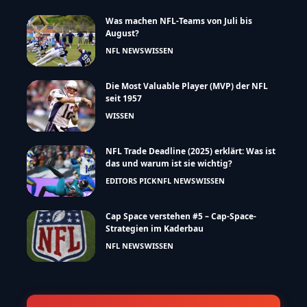
Was machen NFL-Teams von Juli bis
August?
NFL NEWS
WISSEN
Die Most Valuable Player (MVP) der NFL
seit 1957
WISSEN
NFL Trade Deadline (2025) erklärt: Was ist
das und warum ist sie wichtig?
EDITORS PICK
NFL NEWS
WISSEN
Cap Space verstehen #5 – Cap-Space-
Strategien im Kaderbau
NFL NEWS
WISSEN