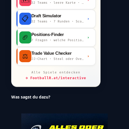
32 Teams · leere Karte · km-Wertung
Draft Simulator
📋
›
32 Teams · 7 Runden · Scout-Kommentar
Positions-Finder
🏈
›
7 Fragen · welche Position bist du?
Trade Value Checker
⚖️
›
JJ-Chart · Steal oder Overpay?
Alle Spiele entdecken
→ FootballR.at/interactive
Was sagst du dazu?