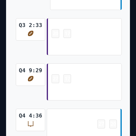
Hopkins Kick)
Touchdown
Q3 2:33
20
17
-
Tyler Conklin 1 Yd pass from
Kirk Cousins (Greg Joseph Kick)
Touchdown
Q4 9:29
27
17
-
Dalvin Cook 1 Yd Run (Greg
Joseph Kick)
Field Goal
Q4 4:36
27
20
-
Dustin Hopkins 24 Yd Field Goal