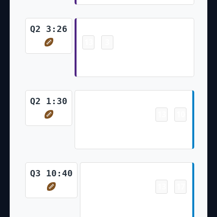
Touchdown
Q2 3:26
13
3
-
Tyler Conklin 5 Yd pass from
Kirk Cousins (Greg Joseph Kick)
Touchdown
Q2 1:30
13
10
-
Larry Rountree III 1 Yd Run
(Dustin Hopkins Kick)
Touchdown
Q3 10:40
13
17
-
Austin Ekeler 2 Yd pass from
Justin Herbert (Dustin