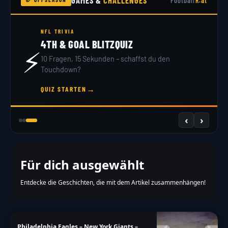
GAMES &
CHALLENGES
Football
R.at
NFL DRAFT 2026
DRAFT SIMULATOR
🏟️
32 Teams, 7 Runden – du bist GM. Hol dir dein
Scout-Rating!
→
JETZT DRAFTEN
‹
›
Für dich ausgewählt
Entdecke die Geschichten, die mit dem Artikel zusammenhängen!
Philadelphia Eagles – New York Giants –