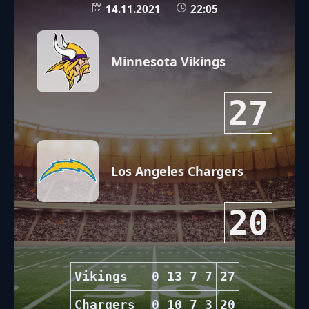
14.11.2021
22:05
Minnesota Vikings
27
Los Angeles Chargers
20
Vikings
0
13
7
7
27
Chargers
0
10
7
3
20