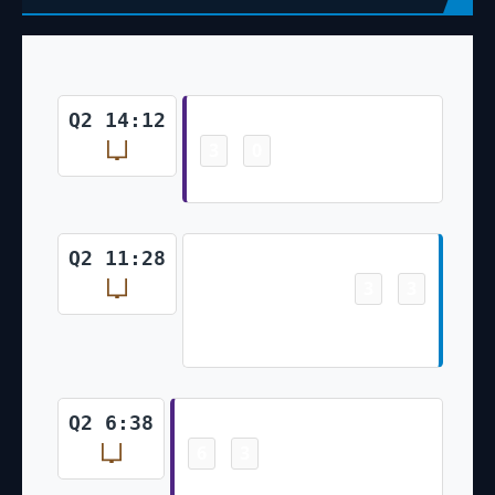
Field Goal
Q2 14:12
3
0
-
Greg Joseph 46 Yd Field Goal
Field Goal
Q2 11:28
3
3
-
Dustin Hopkins 46 Yd Field
Goal
Field Goal
Q2 6:38
6
3
-
Greg Joseph 30 Yd Field Goal