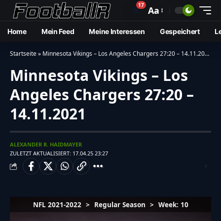
17
🔔
Aa
Home
Mein Feed
Meine Interessen
Gespeichert
L
Startseite
»
Minnesota Vikings – Los Angeles Chargers 27:20 – 14.11.2021
Minnesota Vikings – Los
Angeles Chargers 27:20 –
14.11.2021
ALEXANDER R. HAIDMAYER
ZULETZT AKTUALISIERT: 17.04.25 23:27
NFL 2021-2022
>
Regular Season
>
Week: 10