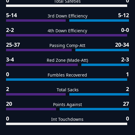
0
0
Total Safeties
5-14
5-12
3rd Down Efficiency
2-2
0-0
4th Down Efficiency
25-37
20-34
Passing Comp-Att
3-4
2-3
Red Zone (Made-Att)
0
1
Fumbles Recovered
2
2
Total Sacks
20
27
Points Against
0
0
Int Touchdowns