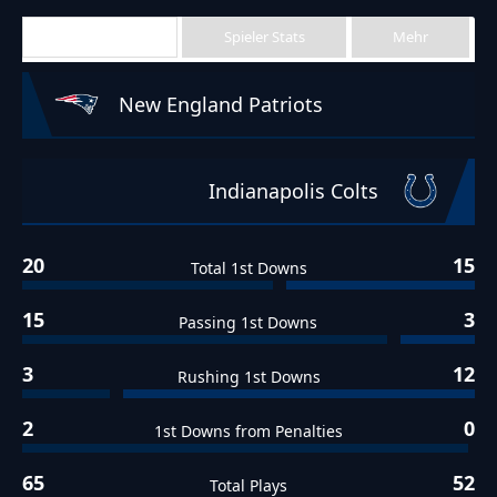
Team Stats
Spieler Stats
Mehr
New England Patriots
Indianapolis Colts
20
15
Total 1st Downs
15
3
Passing 1st Downs
3
12
Rushing 1st Downs
2
0
1st Downs from Penalties
65
52
Total Plays