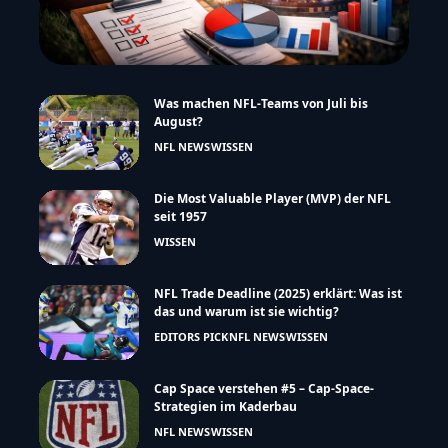
Was machen NFL-Teams von Juli bis
August?
NFL NEWS
WISSEN
Die Most Valuable Player (MVP) der NFL
seit 1957
WISSEN
NFL Trade Deadline (2025) erklärt: Was ist
das und warum ist sie wichtig?
EDITORS PICK
NFL NEWS
WISSEN
Cap Space verstehen #5 – Cap-Space-
Strategien im Kaderbau
NFL NEWS
WISSEN