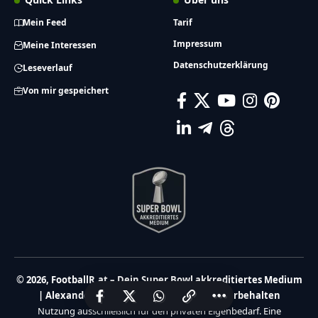
Mein Feed
Tarif
Impressum
Meine Interessen
Datenschutzerklärung
Leseverlauf
Von mir gespeichert
© 2026, FootballR.at – Dein Super Bowl akkreditiertes Medium
| Alexander Haidmayer IT | Alle Rechte vorbehalten
Nutzung ausschließlich für den privaten Eigenbedarf. Eine