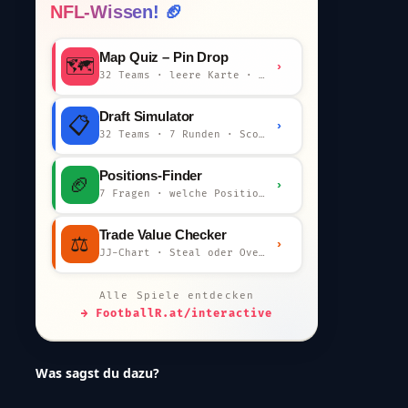
NFL-Wissen! 🏈
Map Quiz – Pin Drop
🗺️
›
32 Teams · leere Karte · km-Wertung
Draft Simulator
📋
›
32 Teams · 7 Runden · Scout-Kommentar
Positions-Finder
🏈
›
7 Fragen · welche Position bist du?
Trade Value Checker
⚖️
›
JJ-Chart · Steal oder Overpay?
Alle Spiele entdecken
→ FootballR.at/interactive
Was sagst du dazu?