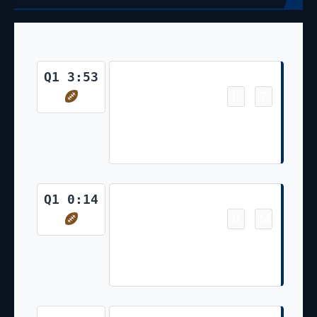
Touchdown
Q1 3:53
0
7
-
Nyheim Hines 8 Yd pass from
Carson Wentz (Michael Badgley
Kick)
Touchdown
Q1 0:14
0
14
-
E.J. Speed 0 Yd Return of
Blocked Punt (Michael Badgley
Kick)