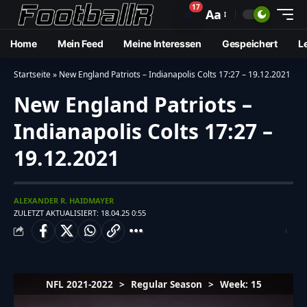
17
🔔
Aa
Home
Mein Feed
Meine Interessen
Gespeichert
L
Startseite
»
New England Patriots – Indianapolis Colts 17:27 – 19.12.2021
New England Patriots –
Indianapolis Colts 17:27 –
19.12.2021
ALEXANDER R. HAIDMAYER
ZULETZT AKTUALISIERT: 18.04.25 0:55
NFL 2021-2022
>
Regular Season
>
Week: 15