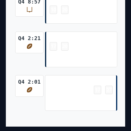
Field Goal
Q4 8:57
10
20
-
Nick Folk 25 Yd Field Goal
Touchdown
Q4 2:21
17
20
-
Hunter Henry 7 Yd pass from
Mac Jones (Nick Folk Kick)
Touchdown
Q4 2:01
17
27
-
Jonathan Taylor 67 Yd Run
(Michael Badgley Kick)