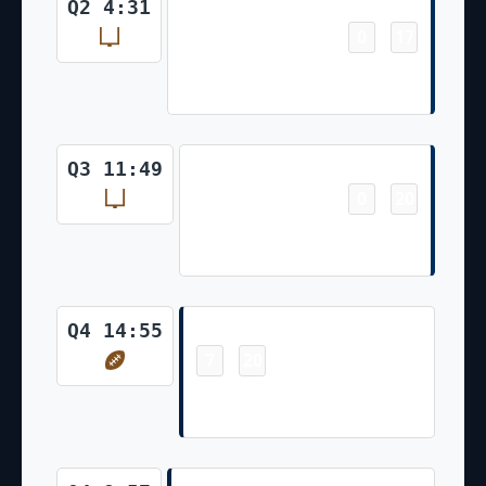
Field Goal
Q2 4:31
0
17
-
Michael Badgley 25 Yd Field
Goal
Field Goal
Q3 11:49
0
20
-
Michael Badgley 41 Yd Field
Goal
Touchdown
Q4 14:55
7
20
-
Hunter Henry 12 Yd pass from
Mac Jones (Nick Folk Kick)