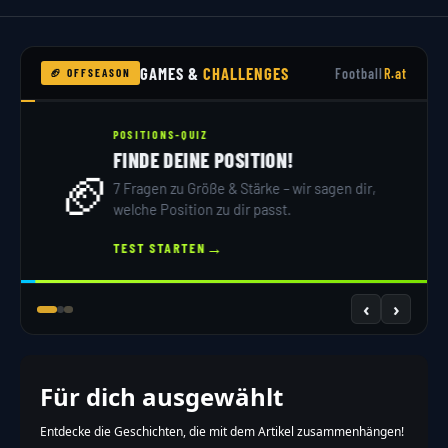
GAMES &
CHALLENGES
Football
R.at
🏈 OFFSEASON
NFL DRAFT 2026
DRAFT SIMULATOR
🏟️
32 Teams, 7 Runden – du bist GM. Hol dir dein
Scout-Rating!
→
JETZT DRAFTEN
‹
›
Für dich ausgewählt
Entdecke die Geschichten, die mit dem Artikel zusammenhängen!