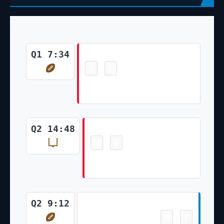
Touchdown
Q1 7:34
7
0
-
Michael Burton 7 Yd Run
(Harrison Butker Kick)
Field Goal
Q2 14:48
10
0
-
Harrison Butker 30 Yd Field
Goal
Touchdown
Q2 9:12
10
7
-