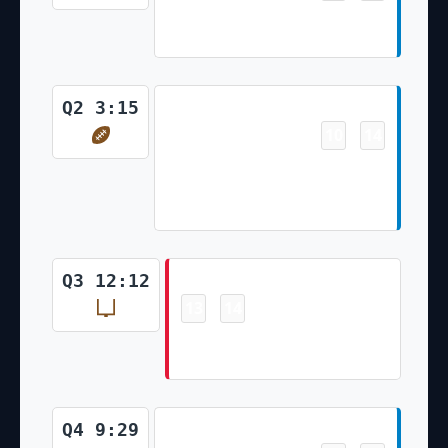
Justin Herbert 1 Yd Run (Dustin
Hopkins Kick)
Touchdown
Q2 3:15
10
14
-
Jalen Guyton 4 Yd pass from
Justin Herbert (Dustin Hopkins
Kick)
Field Goal
Q3 12:12
13
14
-
Harrison Butker 33 Yd Field
Goal
Touchdown
Q4 9:29