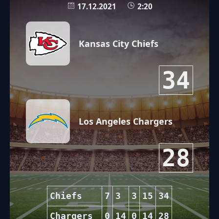
17.12.2021
2:20
Kansas City Chiefs
34
Los Angeles Chargers
28
Chiefs
7
3
3
15
34
Chargers
0
14
0
14
28