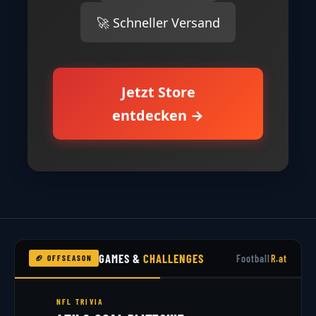
🚀 Schneller Versand
Jetzt Store
entdecken →
GAMES &
CHALLENGES
Football
R.at
🏈 OFFSEASON
NFL TRIVIA