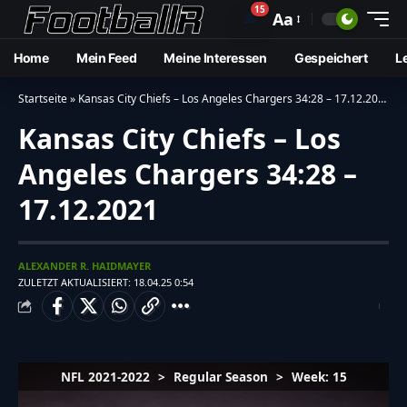
15
🔔
Aa
Home
Mein Feed
Meine Interessen
Gespeichert
L
Startseite
»
Kansas City Chiefs – Los Angeles Chargers 34:28 – 17.12.2021
Kansas City Chiefs – Los
Angeles Chargers 34:28 –
17.12.2021
ALEXANDER R. HAIDMAYER
ZULETZT AKTUALISIERT: 18.04.25 0:54
NFL 2021-2022
>
Regular Season
>
Week: 15