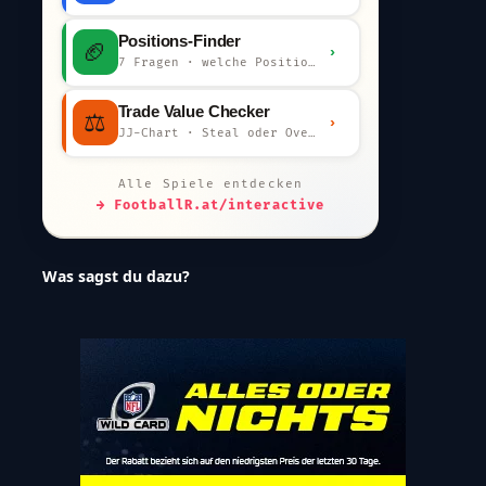
Positions-Finder
🏈
›
7 Fragen · welche Position bist du?
Trade Value Checker
⚖️
›
JJ-Chart · Steal oder Overpay?
Alle Spiele entdecken
→ FootballR.at/interactive
Was sagst du dazu?