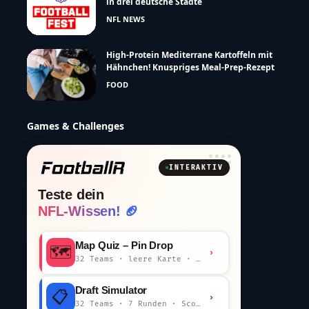
in drei deutsche Städte
NFL NEWS
High-Protein Mediterrane Kartoffeln mit
Hähnchen! Knuspriges Meal-Prep-Rezept
FOOD
Games & Challenges
INTERAKTIV
Teste dein
NFL-Wissen! 🏈
Map Quiz – Pin Drop
🗺️
›
32 Teams · leere Karte · km-Wertung
Draft Simulator
📋
›
32 Teams · 7 Runden · Scout-Kommentar