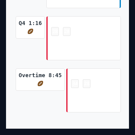
Kick)
Touchdown
Q4 1:16
28
28
-
Travis Kelce 7 Yd pass from
Patrick Mahomes (Harrison
Butker Kick)
Touchdown
Overtime 8:45
34
28
-
Travis Kelce 34 Yd
pass from Patrick
Mahomes