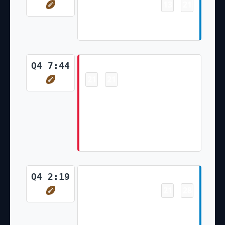
13
21
-
Austin Ekeler 2 Yd Run (Dustin
Hopkins Kick)
Touchdown
Q4 7:44
21
21
-
Tyreek Hill 1 Yd pass from
Patrick Mahomes (Patrick
Mahomes Pass to Clyde
Edwards-Helaire for Two-Point
Conversion)
Touchdown
Q4 2:19
21
28
-
Keenan Allen 8 Yd pass from
Justin Herbert (Dustin Hopkins