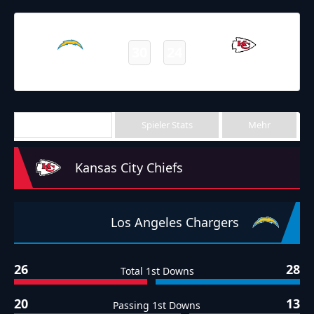
26.09.2021
19:00
NFL 2021-2022
/
Regular Season
/
Week3
30
24
Chargers
Chiefs
Final
Team Stats
Spieler Stats
Mehr
Kansas City Chiefs
Los Angeles Chargers
26
28
Total 1st Downs
20
13
Passing 1st Downs