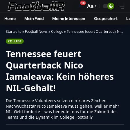
18
🔔
Aa
Home
Mein Feed
Meine Interessen
Gespeichert
L
Startseite
»
Football News
»
College
»
Tennessee feuert Quarterback Nico Iamaleava: Kein höheres NIL-Gehalt!
COLLEGE
Tennessee feuert
Quarterback Nico
Iamaleava: Kein höheres
NIL-Gehalt!
Die Tennessee Volunteers setzen ein klares Zeichen:
Nachwuchsstar Nico Iamaleava muss gehen, weil er mehr
NIL-Geld forderte – was bedeutet das für die Zukunft des
Teams und die Dynamik im College Football?