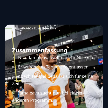
Foto: IMAGO / ZUMA Press Wire
Zusammenfassung
Nico Iamaleava wollte mehr NIL-Geld.
Er wurde von Tennessee entlassen.
Coach Heupel bedankt sich für seine
Zeit.
Iamaleava sucht nun bei einem
anderen Programm.