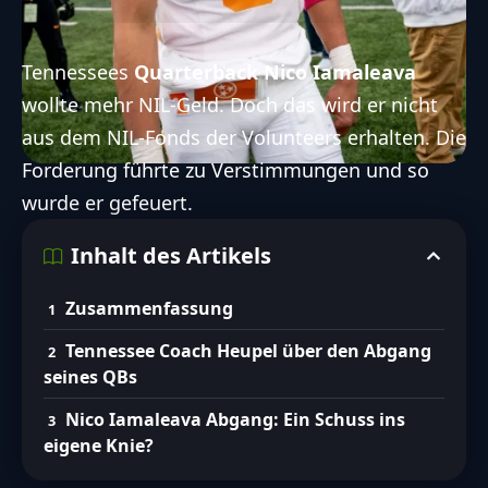
Tennessees
Quarterback Nico Iamaleava
wollte mehr NIL-Geld. Doch das wird er nicht
aus dem NIL-Fonds der Volunteers erhalten. Die
Forderung führte zu Verstimmungen und so
wurde er gefeuert.
Inhalt des Artikels
Zusammenfassung
Tennessee Coach Heupel über den Abgang
seines QBs
Nico Iamaleava Abgang: Ein Schuss ins
eigene Knie?