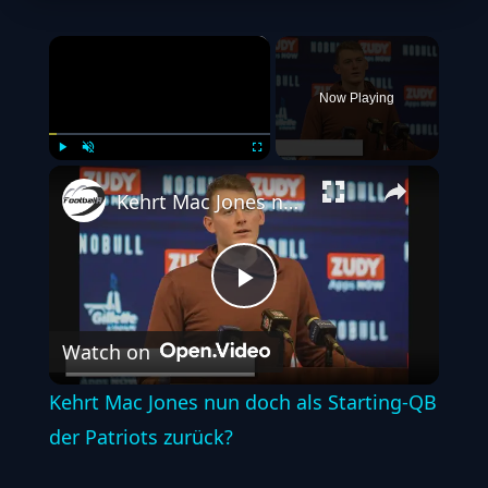
×
Now Playing
Play
Unmute
Fullscreen
Kehrt Mac Jones nun doch als Starting-QB der Patriots zurück?
Play
Watch on
Video
Kehrt Mac Jones nun doch als Starting-QB
der Patriots zurück?