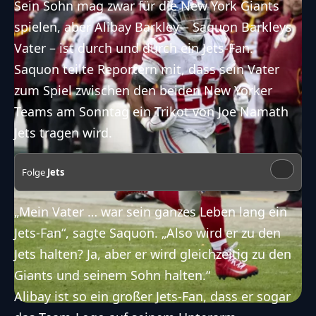
Sein Sohn mag zwar für die New York Giants
spielen, aber Alibay Barkley – Saquon Barkleys
Vater – ist durch und durch ein Jets-Fan.
Saquon teilte Reportern mit, dass sein Vater
zum Spiel zwischen den beiden New Yorker
Teams am Sonntag ein Trikot von Joe Namath
Jets tragen wird.
Folge
Jets
„Mein Vater … war sein ganzes Leben lang ein
Jets-Fan“, sagte Saquon. „Also wird er zu den
Jets halten? Ja, aber er wird gleichzeitig zu den
Giants und seinem Sohn halten.“
Alibay ist so ein großer Jets-Fan, dass er sogar