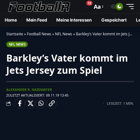
18
🔔
Aa
Home
Mein Feed
Meine Interessen
Gespeichert
L
Startseite
»
Football News
»
NFL News
»
Barkley’s Vater kommt im Jets Jersey zum Spiel
NFL NEWS
Barkley’s Vater kommt im
Jets Jersey zum Spiel
ALEXANDER R. HAIDMAYER
ZULETZT AKTUALISIERT: 09.11.19 13:45
LESEZEIT: 1 MIN.