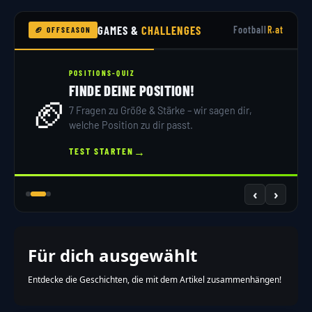
GAMES &
CHALLENGES
Football
R.at
🏈 OFFSEASON
POSITIONS-QUIZ
FINDE DEINE POSITION!
🏈
7 Fragen zu Größe & Stärke – wir sagen dir,
welche Position zu dir passt.
→
TEST STARTEN
‹
›
Für dich ausgewählt
Entdecke die Geschichten, die mit dem Artikel zusammenhängen!