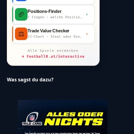
Positions-Finder
🏈
›
7 Fragen · welche Position bist du?
Trade Value Checker
⚖️
›
JJ-Chart · Steal oder Overpay?
Alle Spiele entdecken
→ FootballR.at/interactive
Was sagst du dazu?