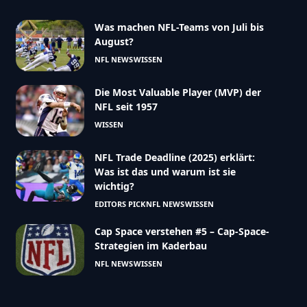
Was machen NFL-Teams von Juli bis
August?
NFL NEWS
WISSEN
Die Most Valuable Player (MVP) der
NFL seit 1957
WISSEN
NFL Trade Deadline (2025) erklärt:
Was ist das und warum ist sie
wichtig?
EDITORS PICK
NFL NEWS
WISSEN
Cap Space verstehen #5 – Cap-Space-
Strategien im Kaderbau
NFL NEWS
WISSEN