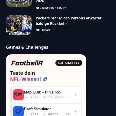
2026
NFL NEWS
TOP STORY
Packers Star Micah Parsons erwartet
baldige Rückkehr
NFL NEWS
Games & Challenges
INTERAKTIV
Teste dein
NFL-Wissen! 🏈
Map Quiz – Pin Drop
🗺️
›
32 Teams · leere Karte · km-Wertung
Draft Simulator
📋
›
32 Teams · 7 Runden · Scout-Kommentar