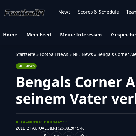
News
Scores & Schedule
Tea
Home
Mein Feed
Meine Interessen
Gespeiche
Startseite
»
Football News
»
NFL News
»
Bengals Corner Al
NFL NEWS
Bengals Corner 
seinem Vater ver
ALEXANDER R. HAIDMAYER
ZULETZT AKTUALISIERT: 26.08.20 15:46