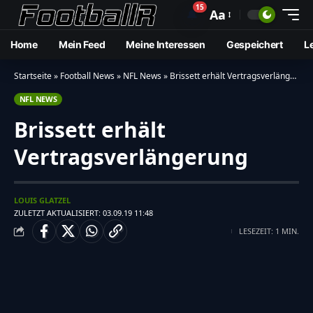
15
🔔
Aa
Home
Mein Feed
Meine Interessen
Gespeichert
L
Startseite
»
Football News
»
NFL News
»
Brissett erhält Vertragsverlängerung
NFL NEWS
Brissett erhält
Vertragsverlängerung
LOUIS GLATZEL
ZULETZT AKTUALISIERT: 03.09.19 11:48
LESEZEIT: 1 MIN.