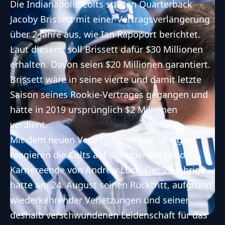
Die
Indianapolis Colts
statten
Quarterback
Jacoby Brissett mit einer Vertragsverlängerung
über 2 Jahre aus, wie Ian Rapoport berichtet.
Laut diesem, soll Brissett dafür $30 Millionen
erhalten. Davon seien $20 Millionen garantiert.
Brissett wäre in seine vierte und damit letzte
Saison seines
Rookie
-Vertrages gegangen und
hätte in 2019 ursprünglich $2 Millionen
verdient.
Mit dem neuen Vertrag für den 26-Jährigen
reagieren die
Colts
auf das überraschende
Karriereende von Andrew Luck
. Der 29-Jährige
hatte am 24. August seinen Rücktritt, aufgrund
wiederkehrender Verletzungen und seiner
deshalb verschwundenen Leidenschaft für das