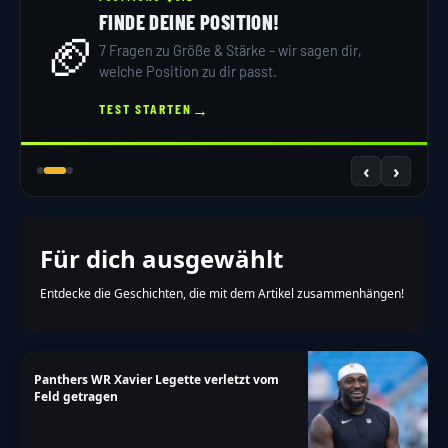
FINDE DEINE POSITION!
🏈
7 Fragen zu Größe & Stärke – wir sagen dir,
welche Position zu dir passt.
→
TEST STARTEN
‹
›
Für dich ausgewählt
Entdecke die Geschichten, die mit dem Artikel zusammenhängen!
Panthers WR Xavier Legette verletzt vom
Feld getragen