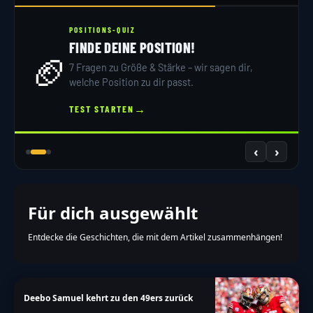
POSITIONS-QUIZ
FINDE DEINE POSITION!
🏈
7 Fragen zu Größe & Stärke – wir sagen dir,
welche Position zu dir passt.
→
TEST STARTEN
‹
›
Für dich ausgewählt
Entdecke die Geschichten, die mit dem Artikel zusammenhängen!
Deebo Samuel kehrt zu den 49ers zurück