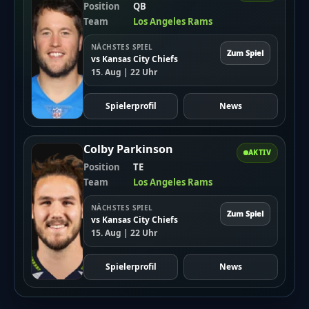
Position
QB
Jetzt spielen die Eagles im nächsten wichtigen Spiel. Sie
Team
Los Angeles Rams
treffen auf die Washington Commanders. Wer gewinnt,
darf im Super Bowl spielen.
NÄCHSTES SPIEL
Zum Spiel
Wichtige Punkte:
vs Kansas City Chiefs
Philadelphia Eagles gewinnen 28:22
15. Aug | 22 Uhr
Saquon Barkley war der Star
Nächstes Spiel gegen Washington Commanders
Spielerprofil
News
Gewinner kommt in den Super Bowl
Colby Parkinson
AKTIV
Position
TE
Team
Los Angeles Rams
Hinweis
NÄCHSTES SPIEL
Zum Spiel
vs Kansas City Chiefs
Die vereinfachte Version dieses Artikels wurde
15. Aug | 22 Uhr
künstlich erzeugt und wird stetig weiterentwickelt.
Wir freuen uns über
dein Feedback
.
Spielerprofil
News