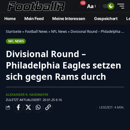
13
🔔
Aa
Home
Mein Feed
Meine Interessen
Gespeichert
L
Startseite
»
Football News
»
NFL News
»
Divisional Round – Philadelphia Eagles setzen sich gegen Rams durch
NFL NEWS
Divisional Round –
Philadelphia Eagles setzen
sich gegen Rams durch
ALEXANDER R. HAIDMAYER
ZULETZT AKTUALISIERT: 20.01.25 6:16
LESEZEIT: 4 MIN.