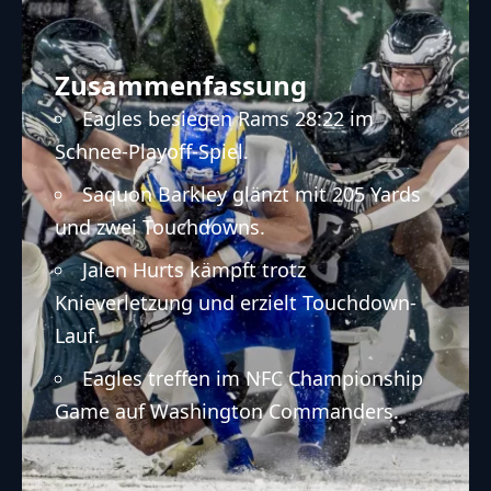
Zusammenfassung
Eagles besiegen Rams 28:22 im
Schnee-Playoff-Spiel.
Saquon Barkley glänzt mit 205 Yards
und zwei Touchdowns.
Jalen Hurts kämpft trotz
Knieverletzung und erzielt Touchdown-
Lauf.
Eagles treffen im NFC Championship
Game auf Washington Commanders.